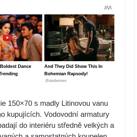
gie 150×70 s madly Litinovou vanu
o kupujících. Vodovodní armatury
dají do interiéru středně velkých a
ovaných a samostatných koupelen.