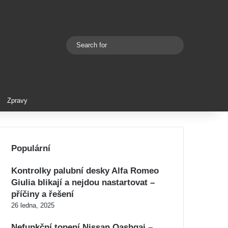
Search
Switch skin
for
Zpravy
Populární
Kontrolky palubní desky Alfa Romeo
Giulia blikají a nejdou nastartovat –
příčiny a řešení
26 ledna, 2025
Nefunkční topení Nissan Qashqai –