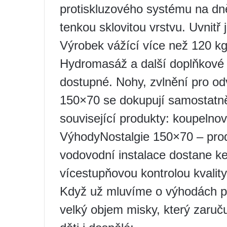
protiskluzového systému na dn
tenkou sklovitou vrstvu. Uvnitř 
Výrobek vážící více než 120 kg 
Hydromasáž a další doplňkové 
dostupné. Nohy, zvlnění pro o
150×70 se dokupují samostatně
související produkty: koupelno
VýhodyNostalgie 150×70 – prod
vodovodní instalace dostane ke
vícestupňovou kontrolou kvality
Když už mluvíme o výhodách pr
velký objem misky, který zaruč