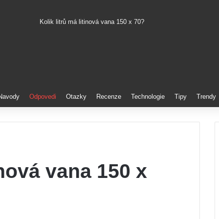
Kolik litrů má litinová vana 150 x 70?
Pinterest
Navody
Odpovedi
Otazky
Recenze
Technologie
Tipy
Trendy
tinová vana 150 x