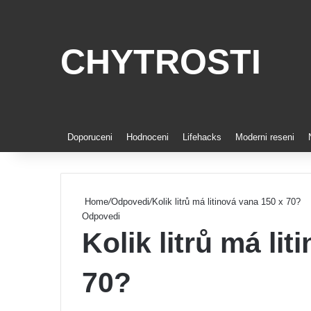
CHYTROSTI
Doporuceni
Hodnoceni
Lifehacks
Moderni reseni
Home
/
Odpovedi
/
Kolik litrů má litinová vana 150 x 70?
Odpovedi
Kolik litrů má li
70?