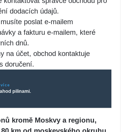
 kontaktovat správce obchodu pro
ění dodacích údajů.
 musíte poslat e-mailem
ávky a fakturu e-mailem, které
ních dnů.
ny na účet, obchod kontaktuje
as doručení.
 více
ahod pilinami.
nů kromě Moskvy a regionu,
o 180 km od moskevského okruhu