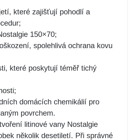
í, které zajišťují pohodlí a
cedur;
 Nostalgie 150×70;
oškození, spolehlivá ochrana kovu
i, které poskytují téměř tichý
nosti;
ních domácích chemikálií pro
ovaným povrchem.
tvoření litinové vany Nostalgie
ek několik desetiletí. Při správné