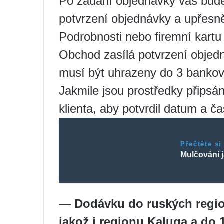
Po zadání objednávky vás bude
potvrzení objednávky a upřesn
Podrobnosti nebo firemní kartu
Obchod zasílá potvrzení objedn
musí být uhrazeny do 3 bankov
Jakmile jsou prostředky připsá
klienta, aby potvrdil datum a č
Přečtěte si
Mulčování j
— Dodávku do ruských regio
jakož i regionu Kaluga a d