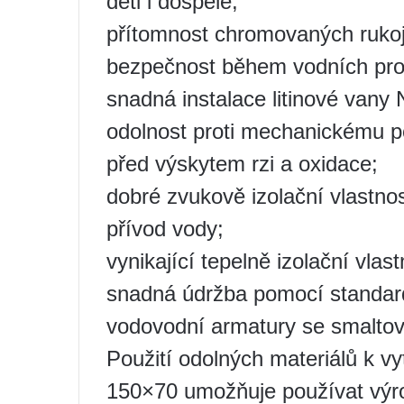
děti i dospělé;
přítomnost chromovaných rukojet
bezpečnost během vodních pro
snadná instalace litinové vany
odolnost proti mechanickému p
před výskytem rzi a oxidace;
dobré zvukově izolační vlastnost
přívod vody;
vynikající tepelně izolační vlast
snadná údržba pomocí standard
vodovodní armatury se smalt
Použití odolných materiálů k vy
150×70 umožňuje používat výrob