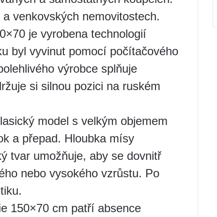
h a venkovských nemovitostech.
0×70 je vyrobena technologií
bku byl vyvinut pomocí počítačového
polehlivého výrobce splňuje
ržuje si silnou pozici na ruském
Klasický model s velkým objemem
tok a přepad. Hloubka mísy
 tvar umožňuje, aby se dovnitř
ého nebo vysokého vzrůstu. Po
tiku.
gie 150×70 cm patří absence