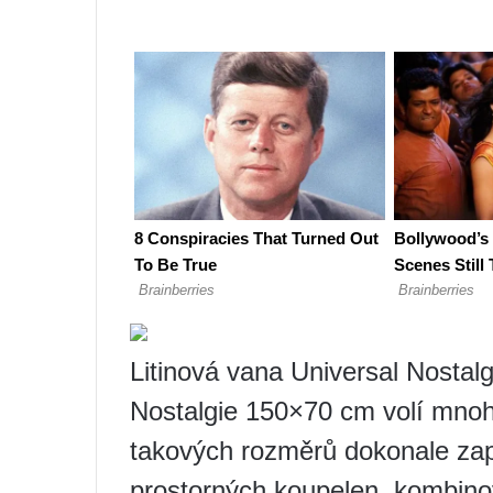
Litinová vana Universal Nostal
Nostalgie 150×70 cm volí mnoh
takových rozměrů dokonale zapa
prostorných koupelen, kombin