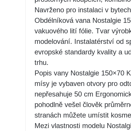
Navrženo pro instalaci v bytec
Obdélníková vana Nostalgie 15
vakuového lití fólie. Tvar výro
modelování. Instalatérství od s
evropské standardy kvality a ud
trhu.
Popis vany Nostalgie 150×70 
mísy je vybaven otvory pro od
nepřesahuje 50 cm Ergonomický
pohodlně vešel člověk průměrn
stranách můžete umístit kosme
Mezi vlastnosti modelu Nostal