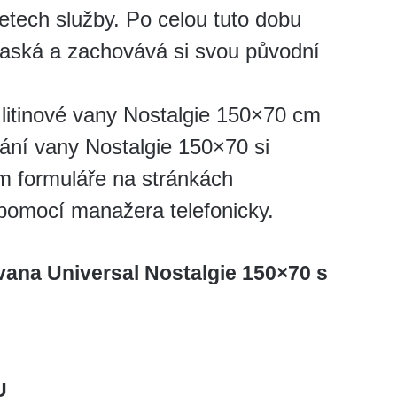
etech služby. Po celou tuto dobu
raská a zachovává si svou původní
litinové vany Nostalgie 150×70 cm
ání vany Nostalgie 150×70 si
m formuláře na stránkách
pomocí manažera telefonicky.
 vana Universal Nostalgie 150×70 s
U