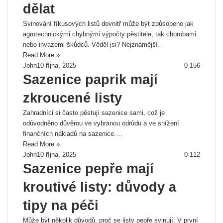
dělat
Svinování fíkusových listů dovnitř může být způsobeno jak
agrotechnickými chybnými výpočty pěstitele, tak chorobami
nebo invazemi škůdců. Věděl jsi? Nejznámější…
Read More »
John
10 října, 2025
0
156
Sazenice paprik mají
zkroucené listy
Zahradníci si často pěstují sazenice sami, což je
odůvodněno důvěrou ve vybranou odrůdu a ve snížení
finančních nákladů na sazenice.…
Read More »
John
10 října, 2025
0
112
Sazenice pepře mají
kroutivé listy: důvody a
tipy na péči
Může být několik důvodů, proč se listy pepře svinují. V první