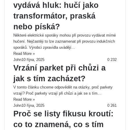
vydává hluk: hučí jako
transformátor, praská
nebo píská?
Některé elektrické sporáky mohou při provozu vydávat mírné
hučení. Nejčastěji to lze zaznamenat při provozu indukčních
sporáků. Výrobci zpravidla uvádějí…
Read More »
John
10 října, 2025
0
232
Vrzání parket při chůzi a
jak s tím zacházet?
V tomto článku chceme odpovědět na otázky, proč parkety
vrzají? Proč parkety vrzají při chůzi a jak se s tím…
Read More »
John
10 října, 2025
0
261
Proč se listy fikusu kroutí:
co to znamená, co s tím