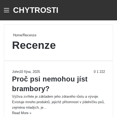
CHYTROSTI
Menu
Se
Home
/
Recenze
Recenze
John
10 října, 2025
0
1 222
Proč psi nemohou jíst
brambory?
Výživa zvířete je základem jeho zdravého růstu a vývoje.
Existuje mnoho produktů, jejichž přítomnost v jídelníčku psů,
zejména mladých, je…
Read More »