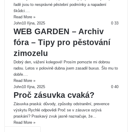
řadě jsou to nesprávné pěstební podmínky a napadení
škůdci.…
Read More »
John
10 října, 2025
0
33
WEB GARDEN – Archiv
fóra – Tipy pro pěstování
zimozelu
Dobrý den, vážení kolegové! Prosím pomozte mi dobrou
radou. Letos v polovině dubna jsem zasadil buxus. Šlo mu to
dobře.…
Read More »
John
10 října, 2025
0
40
Proč zásuvka cvaká?
Zásuvka praská: důvody, způsoby odstranění, prevence
výskytu Rychlé odpovědi Proč se v zásuvce ozývá
praskání? Praskavý zvuk jasně naznačuje, že…
Read More »