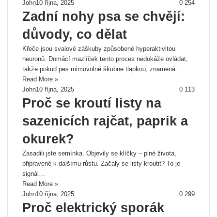
John
10 října, 2025
0
254
Zadní nohy psa se chvějí:
důvody, co dělat
Křeče jsou svalové záškuby způsobené hyperaktivitou
neuronů. Domácí mazlíček tento proces nedokáže ovládat,
takže pokud pes mimovolně škubne tlapkou, znamená…
Read More »
John
10 října, 2025
0
113
Proč se kroutí listy na
sazenicích rajčat, paprik a
okurek?
Zasadili jste semínka. Objevily se klíčky – plné života,
připravené k dalšímu růstu. Začaly se listy kroutit? To je
signál…
Read More »
John
10 října, 2025
0
299
Proč elektrický sporák