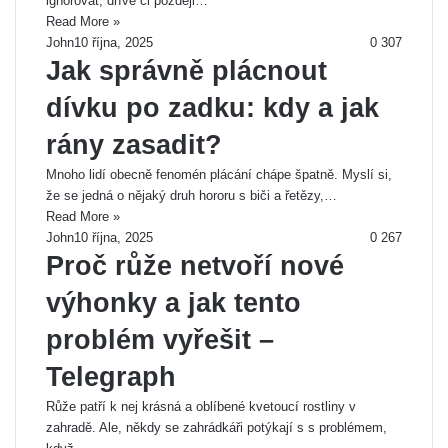
ignorovat, dříve či později…
Read More »
John
10 října, 2025
0
307
Jak správně plácnout
dívku po zadku: kdy a jak
rány zasadit?
Mnoho lidí obecně fenomén plácání chápe špatně. Myslí si,
že se jedná o nějaký druh hororu s biči a řetězy,…
Read More »
John
10 října, 2025
0
267
Proč růže netvoří nové
výhonky a jak tento
problém vyřešit –
Telegraph
Růže patří k nej krásná a oblíbené kvetoucí rostliny v
zahradě. Ale, někdy se zahrádkáři potýkají s s problémem,