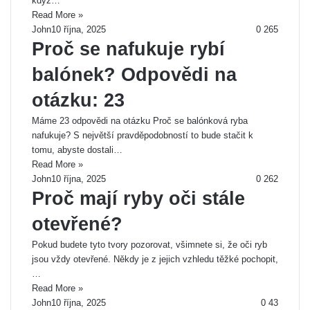
když…
Read More »
John
10 října, 2025
0
265
Proč se nafukuje rybí
balónek? Odpovědi na
otázku: 23
Máme 23 odpovědi na otázku Proč se balónková ryba
nafukuje? S největší pravděpodobností to bude stačit k
tomu, abyste dostali…
Read More »
John
10 října, 2025
0
262
Proč mají ryby oči stále
otevřené?
Pokud budete tyto tvory pozorovat, všimnete si, že oči ryb
jsou vždy otevřené. Někdy je z jejich vzhledu těžké pochopit,
…
Read More »
John
10 října, 2025
0
43