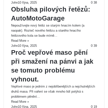
John
10 října, 2025
0
38
Obsluha pilových řetězů:
AutoMotoGarage
Nepoužívejte nový řetěz se starým hnacím kolem (a
naopak). Rozteč nového řetězu a starého hnacího
řetězového kola se bude mírně…
Read More »
John
10 října, 2025
0
39
Proč vepřové maso pění
při smažení na pánvi a jak
se tomuto problému
vyhnout.
Vepřové maso je jedním z nejoblíbenějších a nejchutnějších
druhů masa. Při vaření se však mnoho lidí potýká s
problémem pěnění…
Read More »
John
10 října, 2025
0
19