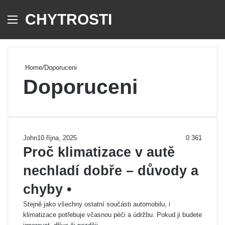
CHYTROSTI
Menu
Se
Home
/
Doporuceni
Doporuceni
John
10 října, 2025
0
361
Proč klimatizace v autě
nechladí dobře – důvody a
chyby •
Stejně jako všechny ostatní součásti automobilu, i
klimatizace potřebuje včasnou péči a údržbu. Pokud ji budete