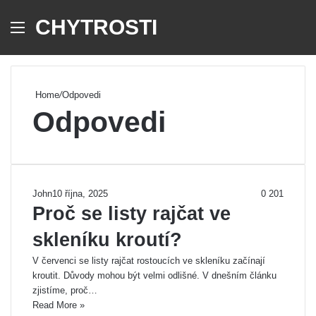
CHYTROSTI
Menu
Se
Home
/
Odpovedi
Odpovedi
John
10 října, 2025
0
201
Proč se listy rajčat ve
skleníku kroutí?
V červenci se listy rajčat rostoucích ve skleníku začínají
kroutit. Důvody mohou být velmi odlišné. V dnešním článku
zjistíme, proč…
Read More »