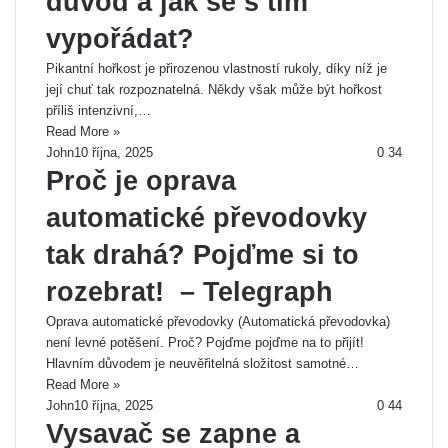
důvod a jak se s tím
vypořádat?
Pikantní hořkost je přirozenou vlastností rukoly, díky níž je
její chuť tak rozpoznatelná. Někdy však může být hořkost
příliš intenzivní,…
Read More »
John
10 října, 2025
0
34
Proč je oprava
automatické převodovky
tak drahá? Pojďme si to
rozebrat! ️ – Telegraph
Oprava automatické převodovky (Automatická převodovka)
není levné potěšení. Proč? Pojďme pojďme na to přijít!
Hlavním důvodem je neuvěřitelná složitost samotné…
Read More »
John
10 října, 2025
0
44
Vysavač se zapne a