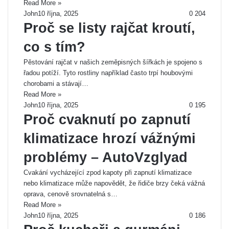
Read More »
John
10 října, 2025
0
204
Proč se listy rajčat kroutí,
co s tím?
Pěstování rajčat v našich zeměpisných šířkách je spojeno s
řadou potíží. Tyto rostliny například často trpí houbovými
chorobami a stávají…
Read More »
John
10 října, 2025
0
195
Proč cvaknutí po zapnutí
klimatizace hrozí vážnými
problémy – AutoVzglyad
Cvakání vycházející zpod kapoty při zapnutí klimatizace
nebo klimatizace může napovědět, že řidiče brzy čeká vážná
oprava, cenově srovnatelná s…
Read More »
John
10 října, 2025
0
186