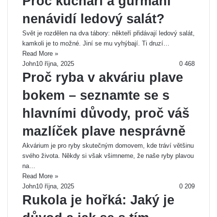
Proč kuchaři a gurmáni
nenávidí ledový salát?
Svět je rozdělen na dva tábory: někteří přidávají ledový salát,
kamkoli je to možné. Jiní se mu vyhýbají. Ti druzí…
Read More »
John
10 října, 2025
0
468
Proč ryba v akváriu plave
bokem – seznamte se s
hlavními důvody, proč váš
mazlíček plave nesprávně
Akvárium je pro ryby skutečným domovem, kde tráví většinu
svého života. Někdy si však všimneme, že naše ryby plavou
na…
Read More »
John
10 října, 2025
0
209
Rukola je hořká: Jaký je