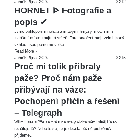
John
10 října, 2025
0
212
HORNET ᐈ Fotografie a
popis ✔
Jsme obklopeni mnoha zajímavými hmyzy, mezi nimiž
zvláštní místo zaujímá sršeň. Tato stvoření mají velmi jasný
vzhled, jsou poměrně velké…
Read More »
John
10 října, 2025
0
215
Proč mi tolik přibraly
paže? Proč nám paže
přibývají na váze:
Pochopení příčin a řešení
– Telegraph
Všimli jste si?že se tvé ruce staly viditelnými plnějšía to
rozčiluje tě? Nebojte se, to je docela běžné problémA
přijdeme…