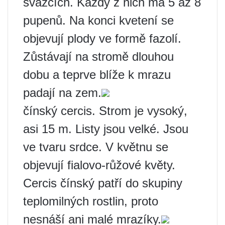
svazcích. Každý z nich má 5 až 8
pupenů. Na konci kvetení se
objevují plody ve formě fazolí.
Zůstávají na stromě dlouhou
dobu a teprve blíže k mrazu
padají na zem.
čínský cercis. Strom je vysoký,
asi 15 m. Listy jsou velké. Jsou
ve tvaru srdce. V květnu se
objevují fialovo-růžové květy.
Cercis čínský patří do skupiny
teplomilných rostlin, proto
nesnáší ani malé mrazíky.