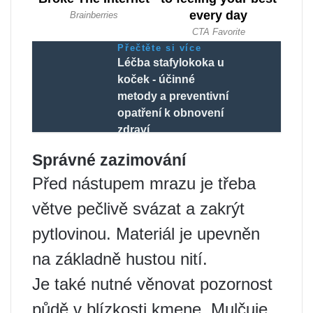
Přečtěte si více
Léčba stafylokoka u
koček - účinné
metody a preventivní
opatření k obnovení
zdraví
Správné zazimování
Před nástupem mrazu je třeba
větve pečlivě svázat a zakrýt
pytlovinou. Materiál je upevněn
na základně hustou nití.
Je také nutné věnovat pozornost
půdě v blízkosti kmene. Mulčuje