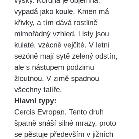
výšky. Koruna je objemná,
vypadá jako koule. Kmen má
křivky, a tím dává rostlině
mimořádný vzhled. Listy jsou
kulaté, vzácně vejčité. V letní
sezóně mají sytě zelený odstín,
ale s nástupem podzimu
žloutnou. V zimě spadnou
všechny talíře.
Hlavní typy:
Cercis Evropan. Tento druh
špatně snáší silné mrazy, proto
se pěstuje především v jižních