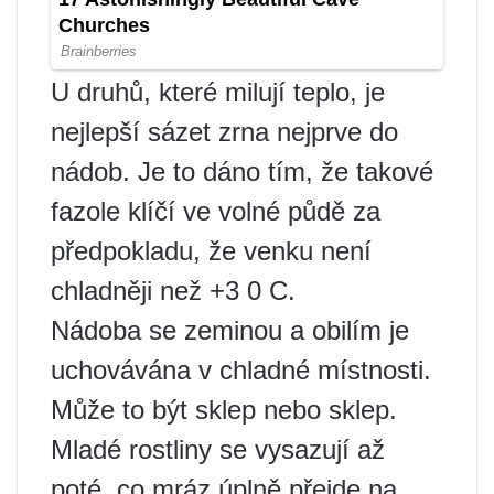
U druhů, které milují teplo, je
nejlepší sázet zrna nejprve do
nádob. Je to dáno tím, že takové
fazole klíčí ve volné půdě za
předpokladu, že venku není
chladněji než +3 0 C.
Nádoba se zeminou a obilím je
uchovávána v chladné místnosti.
Může to být sklep nebo sklep.
Mladé rostliny se vysazují až
poté, co mráz úplně přejde na