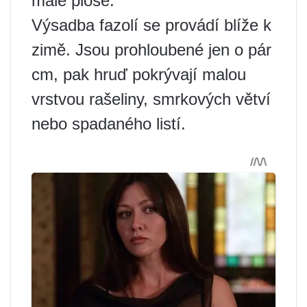
malé ploše.
Výsadba fazolí se provádí blíže k
zimě. Jsou prohloubené jen o pár
cm, pak hruď pokrývají malou
vrstvou rašeliny, smrkových větví
nebo spadaného listí.