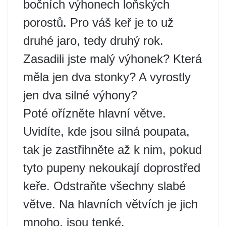
bočních výhonech loňských
porostů. Pro váš keř je to už
druhé jaro, tedy druhý rok.
Zasadili jste malý výhonek? Která
měla jen dva stonky? A vyrostly
jen dva silné výhony?
Poté ořízněte hlavní větve.
Uvidíte, kde jsou silná poupata,
tak je zastřihněte až k nim, pokud
tyto pupeny nekoukají doprostřed
keře. Odstraňte všechny slabé
větve. Na hlavních větvích je jich
mnoho, jsou tenké.