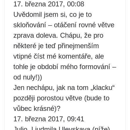
17. března 2017, 00:08
Uvědomil jsem si, co je to
skloňování – otáčení rovné větve
zprava doleva. Chápu, že pro
některé je teď přinejmenším
vtipné číst mé komentáře, ale
tohle je období mého formování –
od nuly!))
Jen nechápu, jak na tom „klacku“
později porostou větve (bude to
vůbec krásné)?
17. března 2017, 09:41
Julio, Ljudmila Uleyskaya (níže)