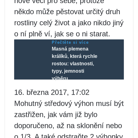
nové věci pro sebe, protože
někdo může pěstovat určitý druh
rostliny celý život a jako nikdo jiný
o ní plně ví, jak se o ni starat.
Přečtěte si více
Masná plemena
králíků, která rychle
rostou: vlastnosti,
typy, jemnosti
výběru
16. března 2017, 17:02
Mohutný středový výhon musí být
zastřižen, jak vám již bylo
doporučeno, až na sklonění nebo
o 1/3. A také odstraňte 2 výhonky