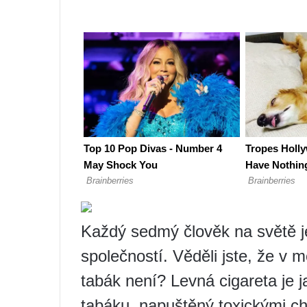
Každý sedmý člověk na světě j
společností. Věděli jste, že v 
tabák není? Levná cigareta je 
tabáku, napuštěný toxickými c