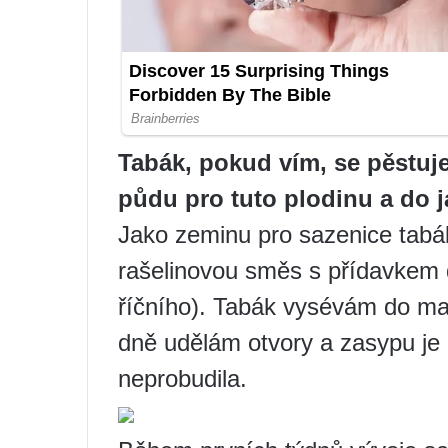
Tabák, pokud vím, se pěstuje
půdu pro tuto plodinu a do j
Jako zeminu pro sazenice tab
rašelinovou směs s přídavkem 
říčního). Tabák vysévám do ma
dně udělám otvory a zasypu je
neprobudila.