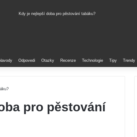
Kdy je nejlepší doba pro pěstování tabáku?
Pinterest
Navody
Odpovedi
Otazky
Recenze
Technologie
Tipy
Trendy
báku?
doba pro pěstování