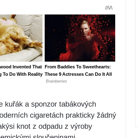
e kuřák a sponzor tabákových
moderních cigaretách prakticky žádný
jakýsi knot z odpadu z výroby
hemickými sloučeninami.