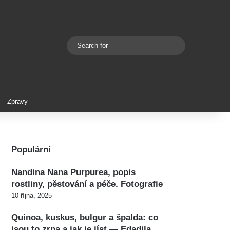
Search
Switch skin
for
Zpravy
Populární
Nandina Nana Purpurea, popis
rostliny, pěstování a péče. Fotografie
10 října, 2025
Quinoa, kuskus, bulgur a špalda: co
jsou to zrna a jak je jíst — Edadila