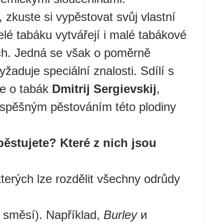
, zkuste si vypěstovat svůj vlastní
elé tabáku vytvářejí i malé tabákové
ch. Jedná se však o poměrně
žaduje speciální znalosti. Sdílí s
če o tabák
Dmitrij Sergievskij
,
úspěšným pěstováním této plodiny
pěstujete? Které z nich jsou
kterých lze rozdělit všechny odrůdy
 směsí). Například,
Burley
и