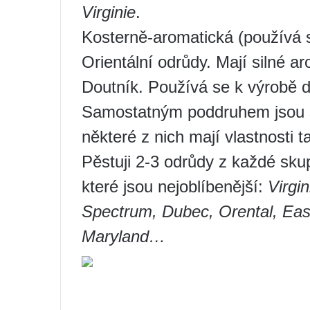
Virginie
.
Kosterně-aromatická (používá 
Orientální odrůdy. Mají silné a
Doutník. Používá se k výrobě d
Samostatným poddruhem jsou sh
některé z nich mají vlastnosti t
Pěstuji 2-3 odrůdy z každé sku
které jsou nejoblíbenější:
Virgi
Spectrum, Dubec, Orental, East
Maryland…