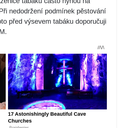
zenice tabáku často hynou na
 Při nedodržení podmínek pěstování
oto před výsevem tabáku doporučuji
-M.