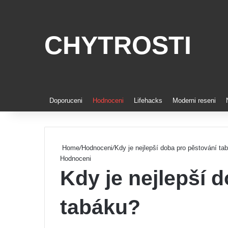
CHYTROSTI
Doporuceni
Hodnoceni
Lifehacks
Moderni reseni
Home
/
Hodnoceni
/
Kdy je nejlepší doba pro pěstování ta
Hodnoceni
Kdy je nejlepší 
tabáku?