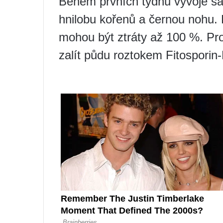
Během prvních týdnů vývoje sa
hnilobu kořenů a černou nohu.
mohou být ztráty až 100 %. Pr
zalít půdu roztokem Fitosporin