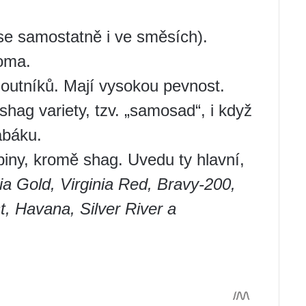
se samostatně i ve směsích).
roma.
outníků. Mají vysokou pevnost.
ag variety, tzv. „samosad“, i když
abáku.
piny, kromě shag. Uvedu ty hlavní,
nia Gold, Virginia Red, Bravy-200,
, Havana, Silver River a