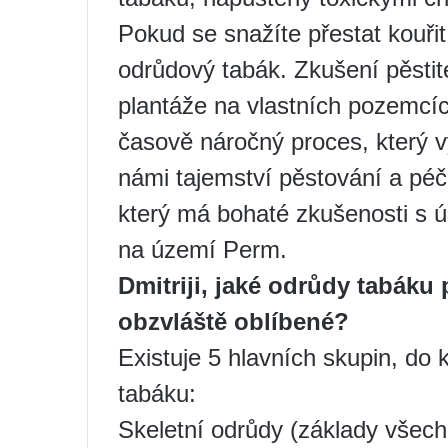
Pokud se snažíte přestat kouřit
odrůdový tabák. Zkušení pěstit
plantáže na vlastních pozemcí
časově náročný proces, který vy
námi tajemství pěstování a pé
který má bohaté zkušenosti s 
na území Perm.
Dmitriji, jaké odrůdy tabáku 
obzvláště oblíbené?
Existuje 5 hlavních skupin, do 
tabáku:
Skeletní odrůdy (základy všech