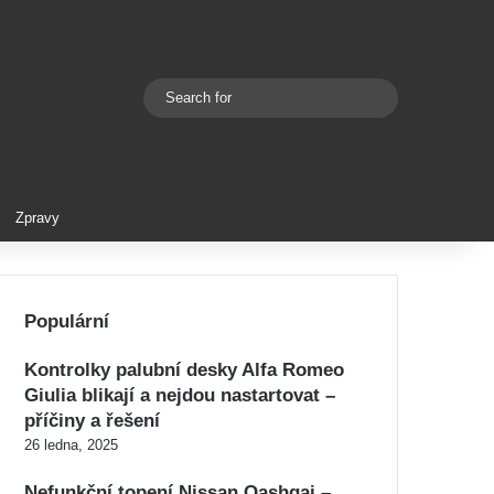
Search
Switch skin
for
Zpravy
Populární
Kontrolky palubní desky Alfa Romeo
Giulia blikají a nejdou nastartovat –
příčiny a řešení
26 ledna, 2025
Nefunkční topení Nissan Qashqai –