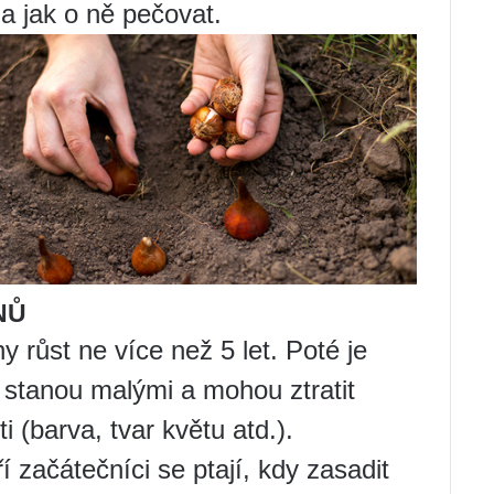
 a jak o ně pečovat.
NŮ
 růst ne více než 5 let. Poté je
ty stanou malými a mohou ztratit
 (barva, tvar květu atd.).
í začátečníci se ptají, kdy zasadit