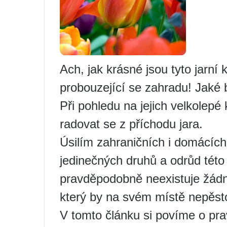
Ach, jak krásné jsou tyto jarní 
probouzející se zahradu! Jaké 
Při pohledu na jejich velkolepé
radovat se z příchodu jara.
Úsilím zahraničních i domácíc
jedinečných druhů a odrůd tét
pravděpodobně neexistuje žádn
který by na svém místě nepěsto
V tomto článku si povíme o pr