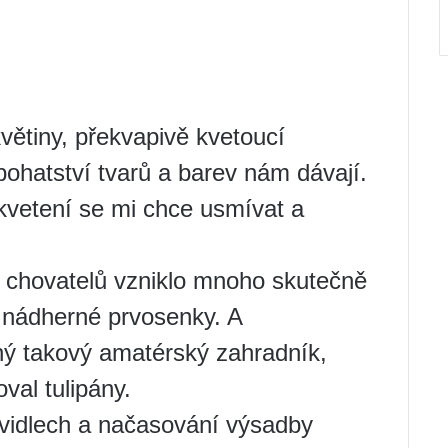
květiny, překvapivě kvetoucí
bohatství tvarů a barev nám dávají.
 kvetení se mi chce usmívat a
h chovatelů vzniklo mnoho skutečně
o nádherné prvosenky. A
ý takový amatérský zahradník,
val tulipány.
avidlech a načasování výsadby