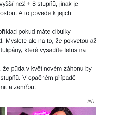
šší než + 8 stupňů, jinak je
ostou. A to povede k jejich
apříklad pokud máte cibulky
. Myslete ale na to, že pokvetou až
 tulipány, které vysadíte letos na
, že půda v květinovém záhonu by
 stupňů. V opačném případě
nit a zemřou.