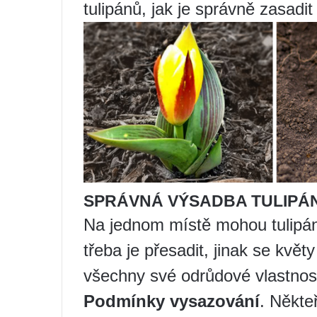
tulipánů, jak je správně zasadit
SPRÁVNÁ VÝSADBA TULIPÁ
Na jednom místě mohou tulipány
třeba je přesadit, jinak se kvě
všechny své odrůdové vlastnosti
Podmínky vysazování
. Někteř