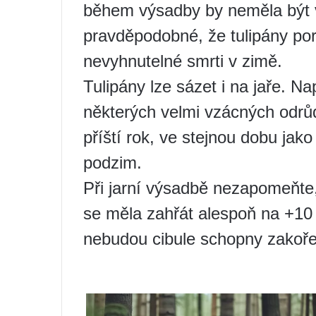
během výsadby by neměla být vy
pravděpodobné, že tulipány por
nevyhnutelné smrti v zimě.
Tulipány lze sázet i na jaře. N
některých velmi vzácných odrůd
příští rok, ve stejnou dobu jako
podzim.
Při jarní výsadbě nezapomeňte
se měla zahřát alespoň na +10
nebudou cibule schopny zakoře