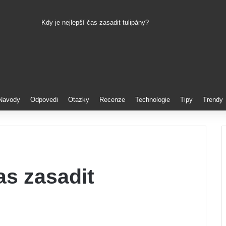
Kdy je nejlepší čas zasadit tulipány?
Pinterest
Navody
Odpovedi
Otazky
Recenze
Technologie
Tipy
Trendy
as zasadit