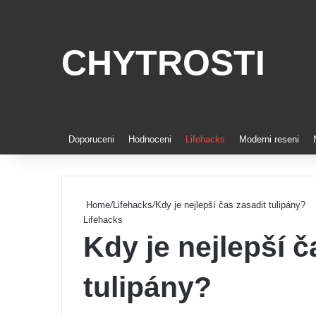
CHYTROSTI
Doporuceni
Hodnoceni
Lifehacks
Moderni reseni
Home
/
Lifehacks
/
Kdy je nejlepší čas zasadit tulipány?
Lifehacks
Kdy je nejlepší č
tulipány?