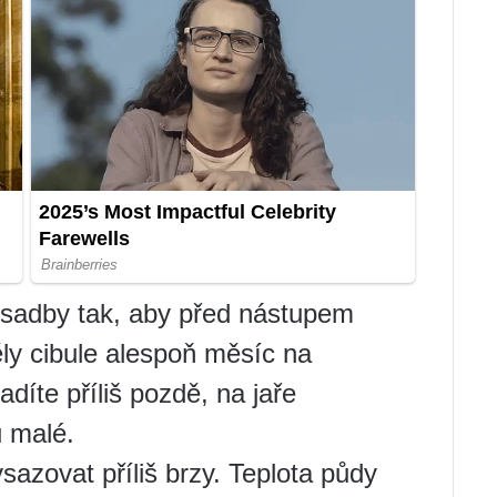
ýsadby tak, aby před nástupem
ěly cibule alespoň měsíc na
díte příliš pozdě, na jaře
u malé.
sazovat příliš brzy. Teplota půdy