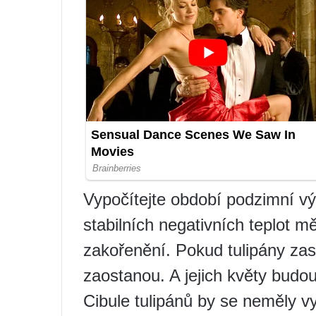
Vypočítejte období podzimní v
stabilních negativních teplot m
zakořenění. Pokud tulipány zasa
zaostanou. A jejich květy budo
Cibule tulipánů by se neměly vy