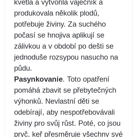
kvetla a vytvořila vaječník a
produkovala několik plodů,
potřebuje živiny. Za suchého
počasí se hnojiva aplikují se
zálivkou a v období po dešti se
jednoduše rozsypou nasucho na
půdu.
Pasynkovanie
. Toto opatření
pomáhá zbavit se přebytečných
výhonků. Nevlastní děti se
odebírají, aby nespotřebovávali
živiny pro svůj růst. Poté, co jsou
pryč, keř přesměruje všechny své