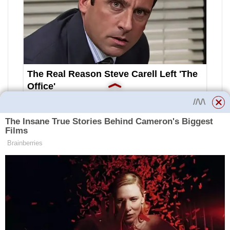
Pro skladování zvolte suché,
teplé sklepy. Optimální teplota
není nižší než 8-9 stupňů.
Sčítání