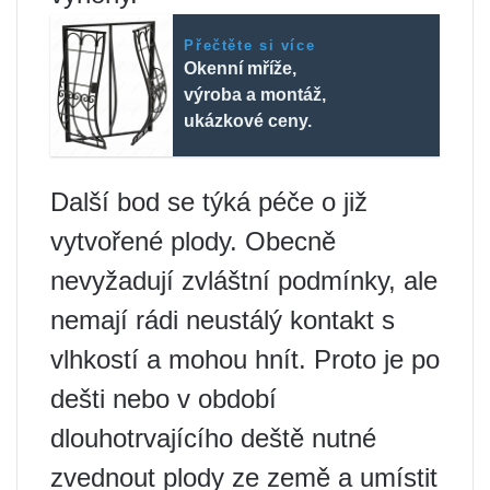
Přečtěte si více
Okenní mříže,
výroba a montáž,
ukázkové ceny.
Další bod se týká péče o již
vytvořené plody. Obecně
nevyžadují zvláštní podmínky, ale
nemají rádi neustálý kontakt s
vlhkostí a mohou hnít. Proto je po
dešti nebo v období
dlouhotrvajícího deště nutné
zvednout plody ze země a umístit