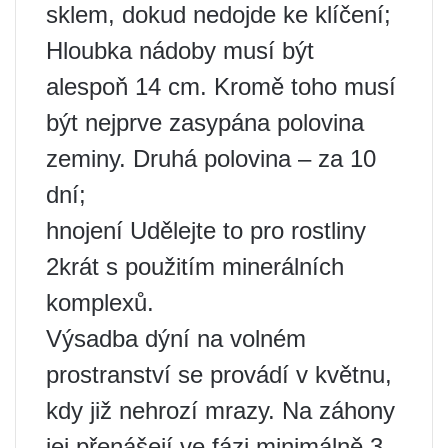
sklem, dokud nedojde ke klíčení;
Hloubka nádoby musí být
alespoň 14 cm. Kromě toho musí
být nejprve zasypána polovina
zeminy. Druhá polovina – za 10
dní;
hnojení Udělejte to pro rostliny
2krát s použitím minerálních
komplexů.
Výsadba dýní na volném
prostranství se provádí v květnu,
kdy již nehrozí mrazy. Na záhony
jej přenášejí ve fázi minimálně 3