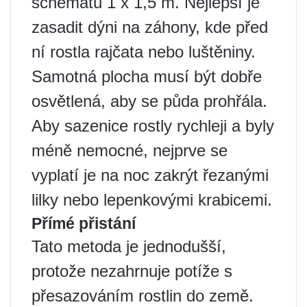
schématu 1 x 1,5 m. Nejlepší je
zasadit dýni na záhony, kde před
ní rostla rajčata nebo luštěniny.
Samotná plocha musí být dobře
osvětlená, aby se půda prohřála.
Aby sazenice rostly rychleji a byly
méně nemocné, nejprve se
vyplatí je na noc zakrýt řezanými
lilky nebo lepenkovými krabicemi.
Přímé přistání
Tato metoda je jednodušší,
protože nezahrnuje potíže s
přesazováním rostlin do země.