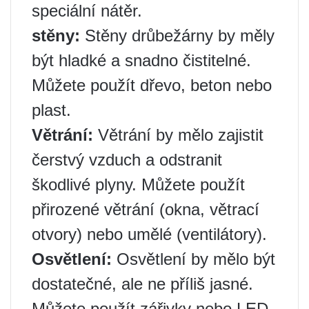
speciální nátěr.
stěny:
Stěny drůbežárny by měly
být hladké a snadno čistitelné.
Můžete použít dřevo, beton nebo
plast.
Větrání:
Větrání by mělo zajistit
čerstvý vzduch a odstranit
škodlivé plyny. Můžete použít
přirozené větrání (okna, větrací
otvory) nebo umělé (ventilátory).
Osvětlení:
Osvětlení by mělo být
dostatečné, ale ne příliš jasné.
Můžete použít zářivky nebo LED