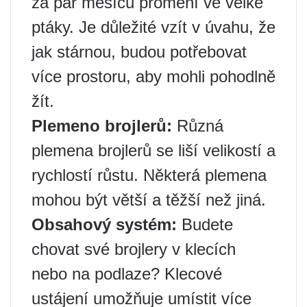
za pár měsíců promění ve velké
ptáky. Je důležité vzít v úvahu, že
jak stárnou, budou potřebovat
více prostoru, aby mohli pohodlně
žít.
Plemeno brojlerů:
Různá
plemena brojlerů se liší velikostí a
rychlostí růstu. Některá plemena
mohou být větší a těžší než jiná.
Obsahový systém:
Budete
chovat své brojlery v klecích
nebo na podlaze? Klecové
ustájení umožňuje umístit více