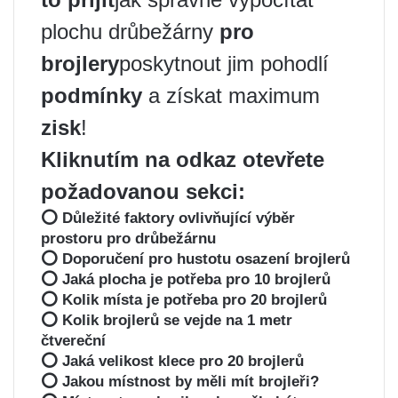
plochu drůbežárny
pro
brojlery
poskytnout jim pohodlí
podmínky
a získat maximum
zisk
!
Kliknutím na odkaz otevřete
požadovanou sekci:
⭕ Důležité faktory ovlivňující výběr
prostoru pro drůbežárnu
⭕ Doporučení pro hustotu osazení brojlerů
⭕ Jaká plocha je potřeba pro 10 brojlerů
⭕ Kolik místa je potřeba pro 20 brojlerů
⭕ Kolik brojlerů se vejde na 1 metr
čtvereční
⭕ Jaká velikost klece pro 20 brojlerů
⭕ Jakou místnost by měli mít brojleři?