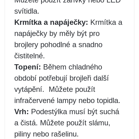
svítidla.
Krmítka a napáječky:
Krmítka a
napáječky by měly být pro
brojlery pohodlné a snadno
čistitelné. ️
Topení:
Během chladného
období potřebují brojleři další
vytápění. ️ Můžete použít
infračervené lampy nebo topidla.
Vrh:
Podestýlka musí být suchá
a čistá. Můžete použít slámu,
piliny nebo rašelinu.