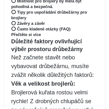
⭕ Místnost pro brojlery by měla být
pohodlná a bezpečná.
⭕ Tipy pro uspořádání drůbežárny pro
brojlery
⭕ Závěry a závěr
⭕ Často kladené otázky (FAQ)
Přečtěte si více
Důležité faktory ovlivňující
výběr prostoru drůbežárny
Než začnete stavět nebo
vybavovat drůbežárnu, musíte
zvážit několik důležitých faktorů:
Věk a velikost brojlerů:
Brojlerová kuřata rostou velmi
rychle! Z drobných chlupáčů se