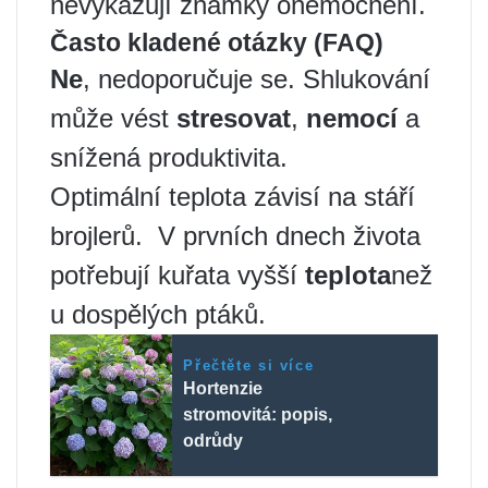
nevykazují známky onemocnění.
Často kladené otázky (FAQ)
Ne
, nedoporučuje se. Shlukování
může vést
stresovat
,
nemocí
a
snížená produktivita.
Optimální teplota závisí na stáří
brojlerů. ️ V prvních dnech života
potřebují kuřata vyšší
teplota
než
u dospělých ptáků.
Přečtěte si více
Hortenzie
stromovitá: popis,
odrůdy