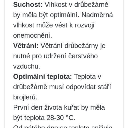
Suchost:
Vlhkost v drůbežárně
by měla být optimální. Nadměrná
vlhkost může vést k rozvoji
onemocnění.
Větrání:
Větrání drůbežárny je
nutné pro udržení čerstvého
vzduchu.
Optimální teplota:
Teplota v
drůbežárně musí odpovídat stáří
brojlerů. ️
První den života kuřat by měla
být teplota 28-30 °C.
Od pátého dne se teplota snižuje