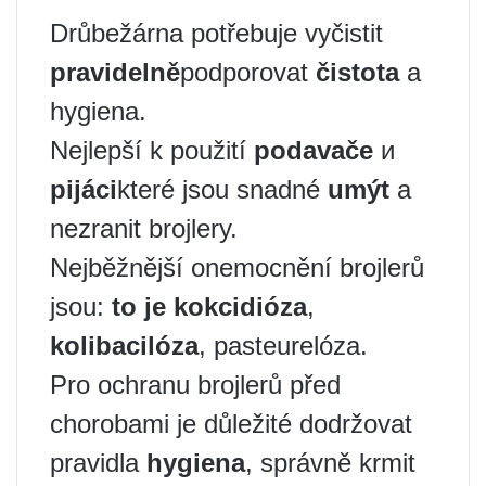
Drůbežárna potřebuje vyčistit
pravidelně
podporovat
čistota
a
hygiena.
Nejlepší k použití
podavače
и
pijáci
které jsou snadné
umýt
a
nezranit brojlery. ️
Nejběžnější onemocnění brojlerů
jsou:
to je kokcidióza
,
kolibacilóza
, pasteurelóza.
Pro ochranu brojlerů před
chorobami je důležité dodržovat
pravidla
hygiena
, správně krmit