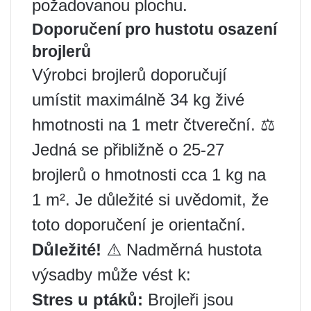
požadovanou plochu.
Doporučení pro hustotu osazení
brojlerů
Výrobci brojlerů doporučují
umístit maximálně 34 kg živé
hmotnosti na 1 metr čtvereční. ⚖️
Jedná se přibližně o 25-27
brojlerů o hmotnosti cca 1 kg na
1 m². Je důležité si uvědomit, že
toto doporučení je orientační.
Důležité!
⚠️ Nadměrná hustota
výsadby může vést k:
Stres u ptáků:
Brojleři jsou