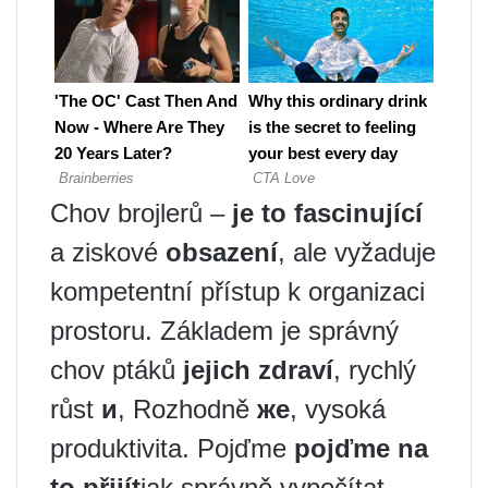
Chov brojlerů –
je to fascinující
a ziskové
obsazení
, ale vyžaduje
kompetentní přístup k organizaci
prostoru. Základem je správný
chov ptáků
jejich zdraví
, rychlý
růst
и
, Rozhodně
же
, vysoká
produktivita. Pojďme
pojďme na
to přijít
jak správně vypočítat