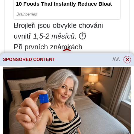
Brojleři jsou obvykle chováni
uvnitř
1,5-2 měsíců
. ⏱️
Při prvních známkách
onemocnění vašeho brojlera
SPONSORED CONTENT
byste měli kontaktovat svého
veterináře.
Jaké plemeno brojlerů je
nejlepší pro domácí mazlíčky?
Выращивания
?
Plemena brojlerů se dobře hodí
pro domácí pěstování