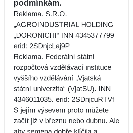
podmínkám.
Reklama. S.R.O.
„AGROINDUSTRIAL HOLDING
„DORONICHI“ INN 4345377799
erid: 2SDnjcLaj9P
Reklama. Federální státní
rozpočtová vzdělávací instituce
vyššího vzdělávání „Vjatská
státní univerzita“ (VjatSU). INN
4346011035. erid: 2SDnjcuRTVf
S jejím výsevem proto můžete
začít již v březnu nebo dubnu. Ale
aby semena dobře klíčila a