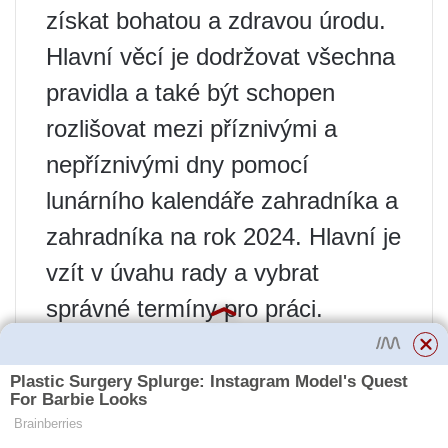
získat bohatou a zdravou úrodu.
Hlavní věcí je dodržovat všechna
pravidla a také být schopen
rozlišovat mezi příznivými a
nepříznivými dny pomocí
lunárního kalendáře zahradníka a
zahradníka na rok 2024. Hlavní je
vzít v úvahu rady a vybrat
správné termíny pro práci.
Zjistěte, kdy zasadit nebo zasít
mrkev podle lunárního kalendáře
v roce 2024. Naučte se vybrat