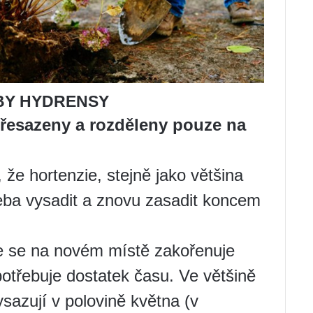
BY HYDRENSY
přesazeny a rozděleny pouze na
e hortenzie, stejně jako většina
třeba vysadit a znovu zasadit koncem
ie se na novém místě zakořenuje
potřebuje dostatek času. Ve většině
sazují v polovině května (v