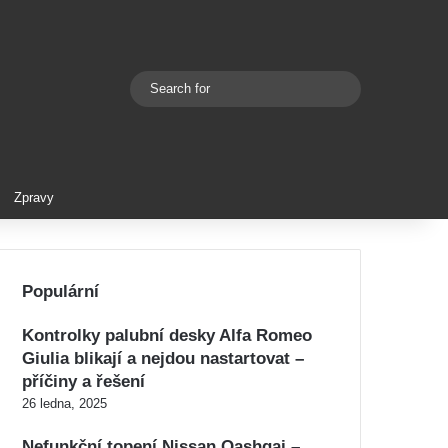
Search
Switch skin
for
Zpravy
Populární
Kontrolky palubní desky Alfa Romeo
Giulia blikají a nejdou nastartovat –
příčiny a řešení
26 ledna, 2025
Nefunkční topení Nissan Qashqai –