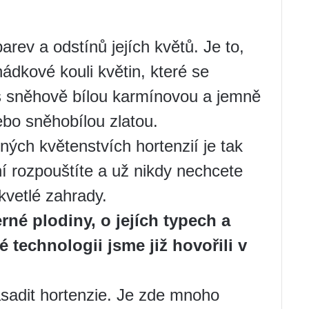
rev a odstínů jejích květů. Je to,
hádkové kouli květin, které se
es sněhově bílou karmínovou a jemně
ebo sněhobílou zlatou.
ných květenstvích hortenzií je tak
ní rozpouštíte a už nikdy nechcete
kvetlé zahrady.
né plodiny, o jejích typech a
technologii jsme již hovořili v
sadit hortenzie. Je zde mnoho