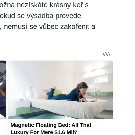
možná nezískáte krásný keř s
 Pokud se výsadba provede
, nemusí se vůbec zakořenit a