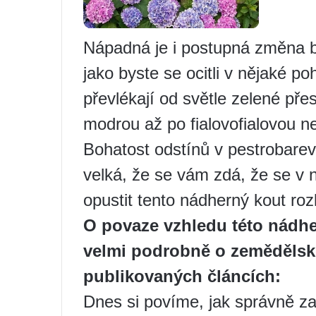
Nápadná je i postupná změna ba
jako byste se ocitli v nějaké po
převlékají od světle zelené př
modrou až po fialovofialovou n
Bohatost odstínů v pestrobarev
velká, že se vám zdá, že se v 
opustit tento nádherný kout roz
O povaze vzhledu této nádher
velmi podrobně o zemědělské 
publikovaných článcích:
Dnes si povíme, jak správně za