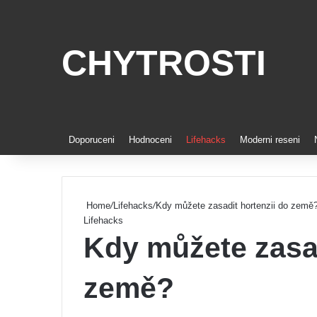
CHYTROSTI
Doporuceni
Hodnoceni
Lifehacks
Moderni reseni
Home
/
Lifehacks
/
Kdy můžete zasadit hortenzii do země
Lifehacks
Kdy můžete zasad
země?