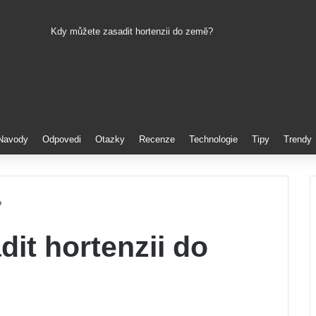
Kdy můžete zasadit hortenzii do země?
Pinterest
Navody
Odpovedi
Otazky
Recenze
Technologie
Tipy
Trendy
?
it hortenzii do