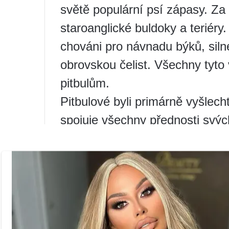
světě populární psí zápasy. Za p
staroanglické buldoky a teriéry. 
chováni pro návnadu býků, silné
obrovskou čelist. Všechny tyto
pitbulům.
Pitbulové byli primárně vyšlec
spojuje všechny přednosti svýc
obratnost, sílu, pohyblivost a 
bulteriérem a byl ideální pro b
Každým rokem se plemeno zlepš
Po zákazu psích zápasů v Angli
bojová plemena považována za