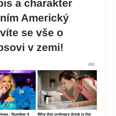
opis a charakter
ěním Americký
zvíte se vše o
psovi v zemi!