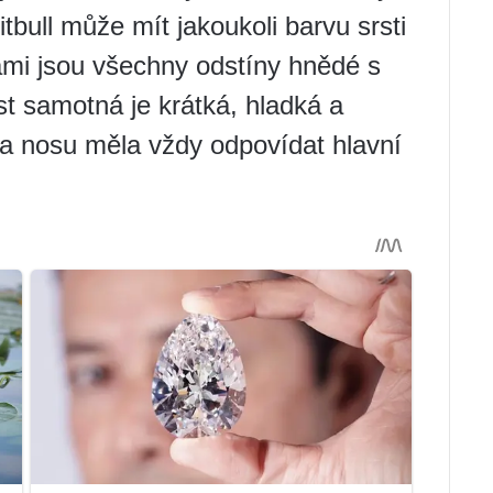
tbull může mít jakoukoli barvu srsti
ami jsou všechny odstíny hnědé s
t samotná je krátká, hladká a
va nosu měla vždy odpovídat hlavní