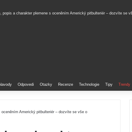
to, popis a charakter plemene s oceněním Americký pitbulteriér – dozvíte se v
Navody
Odpovedi
Otazky
Recenze
Technologie
Tipy
Trendy
s oceněním Americký pitbulteriér – dozvíte se vše o