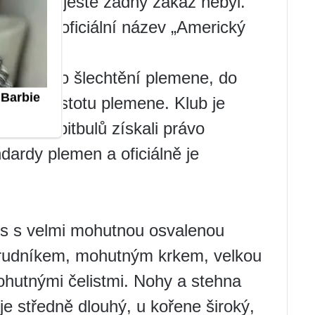
rice, kde ještě žádný zákaz nebyl.
a dostali oficiální název „Americký
í klub pro šlechtění plemene, do
obavy o čistotu plemene. Klub je
majitelé pitbulů získali právo
ndardy plemen a oficiálně je
 pes s velmi mohutnou osvalenou
rudníkem, mohutným krkem, velkou
mohutnými čelistmi. Nohy a stehna
 je středně dlouhý, u kořene široký,