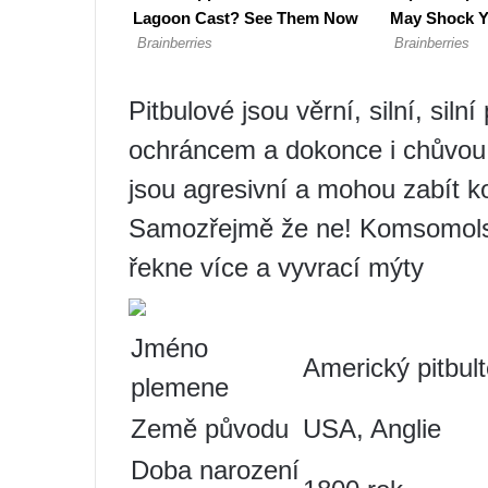
Pitbulové jsou věrní, silní, sil
ochráncem a dokonce i chůvou
jsou agresivní a mohou zabít ko
Samozřejmě že ne! Komsomols
řekne více a vyvrací mýty
Jméno
Americký pitbult
plemene
Země původu
USA, Anglie
Doba narození