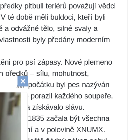
ředky pitbull teriérů považují vědci
V té době měli buldoci, kteří byli
 a odvážné tělo, silné svaly a
 vlastnosti byly předány moderním
htěni pro psí zápasy. Nové plemeno
h předků – sílu, mohutnost,
rychlost. Zpočátku byl pes nazýván
oj, snadno porazil každého soupeře.
ovalo a získávalo slávu.
i v roce 1835 začala být všechna
 nelegální a v polovině XNUMX.