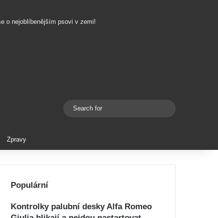
še o nejoblíbenějším psovi v zemi!
Search
Switch skin
for
Zpravy
Populární
Kontrolky palubní desky Alfa Romeo
Giulia blikají a nejdou nastartovat –