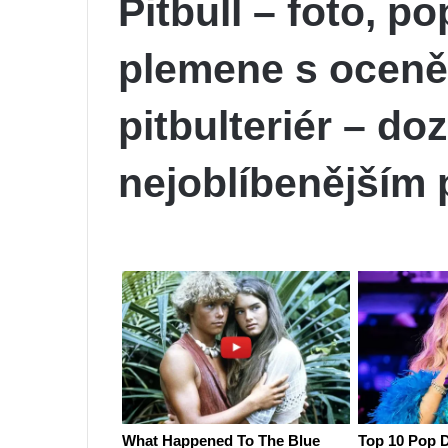
Pitbull – foto, p
plemene s ocen
pitbulteriér – do
nejoblíbenějším 