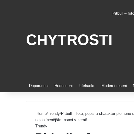
Pitbull – fo
CHYTROSTI
Pinterest
Doporuceni
Hodnoceni
Lifehacks
Moderni reseni
Home
/
Trendy
/
Pitbull – foto, popis a charakter plemene 
nejoblíbenějším psovi v zemi!
Trendy