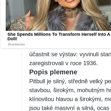
století skončili pitbulové v Ame
Psi se rychle stali populárními 
pitbulteriér“.
Zde se v roce 1898 objevil prvn
kterého vstoupili ti, kteří měli 
kupodivu stále aktivní. Později 
účastnit se výstav: vyvinuli sta
zaregistrovali v roce 1936.
Popis plemene
Pitbull je silný, středně velký
stavbou, širokým, mohutným h
klínovitou hlavou a širokými, 
jsou také masivní a silná, ocas