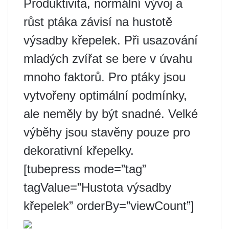
Produktivita, normální vývoj a
růst ptáka závisí na hustotě
výsadby křepelek. Při usazování
mladých zvířat se bere v úvahu
mnoho faktorů. Pro ptáky jsou
vytvořeny optimální podmínky,
ale neměly by být snadné. Velké
výběhy jsou stavěny pouze pro
dekorativní křepelky.
[tubepress mode=”tag”
tagValue=”Hustota výsadby
křepelek” orderBy=”viewCount”]