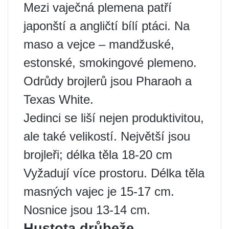
Mezi vaječná plemena patří
japonští a angličtí bílí ptáci. Na
maso a vejce – mandžuské,
estonské, smokingové plemeno.
Odrůdy brojlerů jsou Pharaoh a
Texas White.
Jedinci se liší nejen produktivitou,
ale také velikostí. Největší jsou
brojleři; délka těla 18-20 cm
Vyžadují více prostoru. Délka těla
masných vajec je 15-17 cm.
Nosnice jsou 13-14 cm.
Hustota drůbeže