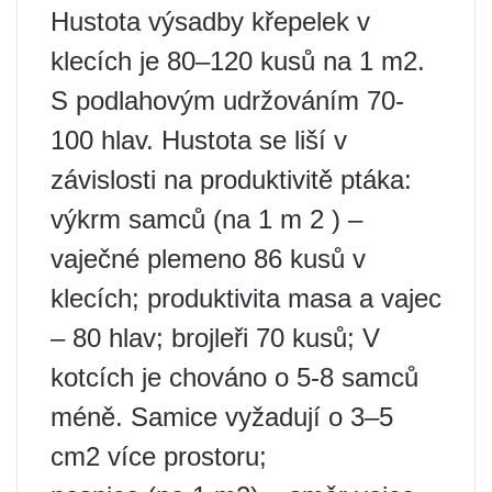
Hustota výsadby křepelek v
klecích je 80–120 kusů na 1 m2.
S podlahovým udržováním 70-
100 hlav. Hustota se liší v
závislosti na produktivitě ptáka:
výkrm samců (na 1 m 2 ) –
vaječné plemeno 86 kusů v
klecích; produktivita masa a vajec
– 80 hlav; brojleři 70 kusů; V
kotcích je chováno o 5-8 samců
méně. Samice vyžadují o 3–5
cm2 více prostoru;