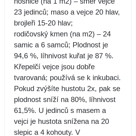
nosnice (na 1 m2) – směr vejce
23 jedinců; maso a vejce 20 hlav,
brojleři 15-20 hlav;
rodičovský kmen (na m2) – 24
samic a 6 samců; Plodnost je
94,6 %, líhnivost kuřat je 87 %.
Křepelčí vejce jsou dobře
tvarovaná; používá se k inkubaci.
Pokud zvýšíte hustotu 2x, pak se
plodnost sníží na 80%, líhnivost
61,5%. U jedinců s masem a
vejci je hustota snížena na 20
slepic a 4 kohouty. V