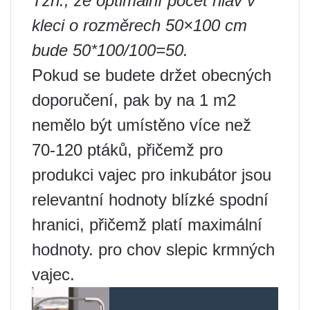
Tzn., že optimální počet hlav v
kleci o rozměrech 50×100 cm
bude 50*100/100=50.
Pokud se budete držet obecných
doporučení, pak by na 1 m2
nemělo být umístěno více než
70-120 ptáků, přičemž pro
produkci vajec pro inkubátor jsou
relevantní hodnoty blízké spodní
hranici, přičemž platí maximální
hodnoty. pro chov slepic krmných
vajec.