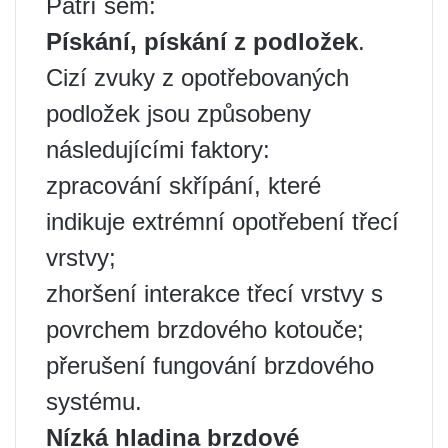
Patří sem:
Pískání, pískání z podložek
.
Cizí zvuky z opotřebovaných
podložek jsou způsobeny
následujícími faktory:
zpracování skřípání, které
indikuje extrémní opotřebení třecí
vrstvy;
zhoršení interakce třecí vrstvy s
povrchem brzdového kotouče;
přerušení fungování brzdového
systému.
Nízká hladina brzdové