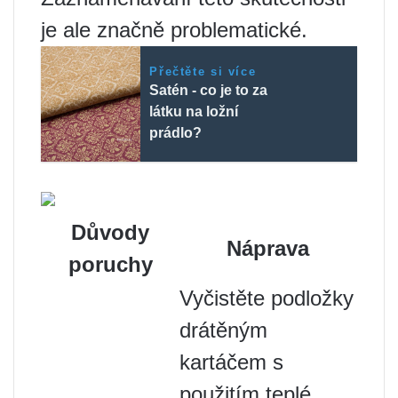
je ale značně problematické.
Přečtěte si více
Satén - co je to za
látku na ložní
prádlo?
Důvody
Náprava
poruchy
Vyčistěte podložky
drátěným
kartáčem s
použitím teplé