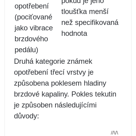
pokud je jeho
opotřebení
tloušťka menší
(pociťované
než specifikovaná
jako vibrace
hodnota
brzdového
pedálu)
Druhá kategorie známek
opotřebení třecí vrstvy je
způsobena poklesem hladiny
brzdové kapaliny. Pokles tekutin
je způsoben následujícími
důvody: