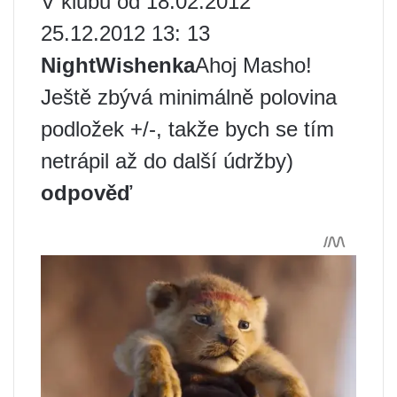
V klubu od 18.02.2012
25.12.2012 13: 13
NightWishenka
Ahoj Masho!
Ještě zbývá minimálně polovina
podložek +/-, takže bych se tím
netrápil až do další údržby)
odpověď