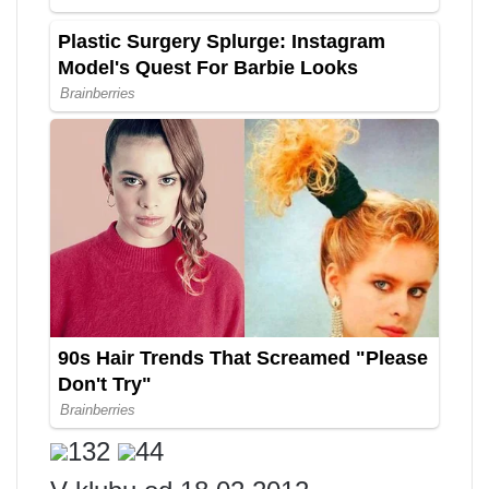
132
44