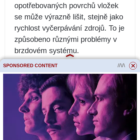
opotřebovaných povrchů vložek
se může výrazně lišit, stejně jako
rychlost vyčerpávání zdrojů. To je
způsobeno různými problémy v
brzdovém systému.
SPONSORED CONTENT
Mezi důvody, které ovlivňují
stupeň opotřebení podšívky,
patří:
Kvalita třecí vrstvy
. Kritérium je
charakterizováno výhradně
výrobcem dílů a technologiemi