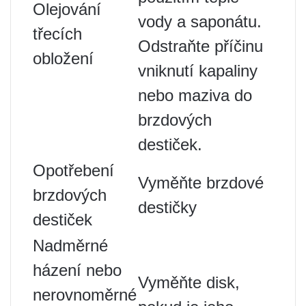
Olejování
vody a saponátu.
třecích
Odstraňte příčinu
obložení
vniknutí kapaliny
nebo maziva do
brzdových
destiček.
Opotřebení
Vyměňte brzdové
brzdových
destičky
destiček
Nadměrné
házení nebo
Vyměňte disk,
nerovnoměrné