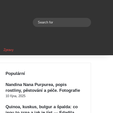
Search
Switch skin
for
Zpravy
Populární
Nandina Nana Purpurea, popis
rostliny, pěstování a péče. Fotografie
10 října, 2025
Quinoa, kuskus, bulgur a špalda: co
jsou to zrna a jak je jíst — Edadila