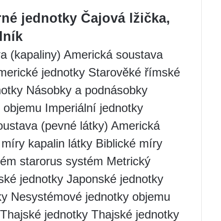
né jednotky Čajová lžička,
dník
 (kapaliny) Americká soustava
Americké jednotky Starověké římské
dnotky Násobky a podnásobky
objemu Imperiální jednotky
oustava (pevné látky) Americká
míry kapalin látky Biblické míry
tém starorus systém Metrický
ské jednotky Japonské jednotky
tky Nesystémové jednotky objemu
hajské jednotky Thajské jednotky