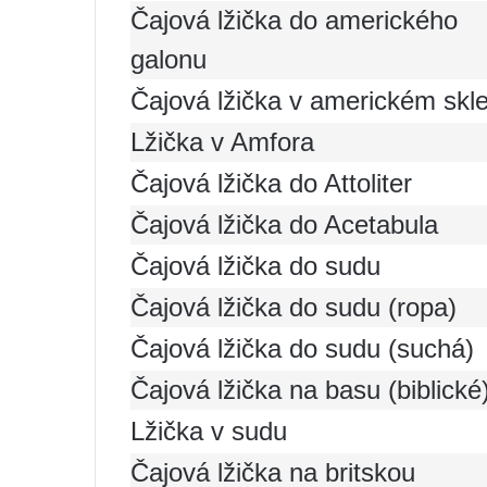
Čajová lžička do amerického
galonu
Čajová lžička v americkém skl
Lžička v Amfora
Čajová lžička do Attoliter
Čajová lžička do Acetabula
Čajová lžička do sudu
Čajová lžička do sudu (ropa)
Čajová lžička do sudu (suchá)
Čajová lžička na basu (biblické
Lžička v sudu
Čajová lžička na britskou