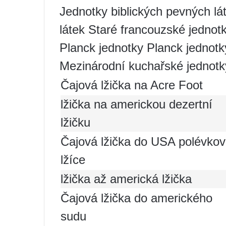
Jednotky biblických pevných lá
látek Staré francouzské jednot
Planck jednotky Planck jednotk
Mezinárodní kuchařské jednotk
Čajová lžička na Acre Foot
lžička na americkou dezertní
lžičku
Čajová lžička do USA polévko
lžíce
lžička až americká lžička
Čajová lžička do amerického
sudu