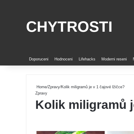
CHYTROSTI
Doporuceni
Hodnoceni
Lifehacks
Moderni reseni
Home
/
Zpravy
/
Kolik miligramů je v 1 čajové lžičce?
Zpravy
Kolik miligramů j