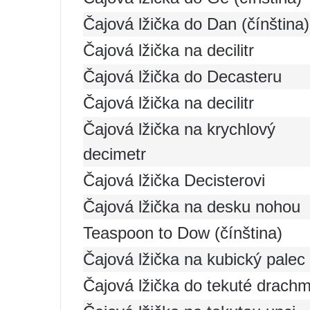
Čajová lžička do Dan (čínština)
Čajová lžička na decilitr
Čajová lžička do Decasteru
Čajová lžička na decilitr
Čajová lžička na krychlový
decimetr
Čajová lžička Decisterovi
Čajová lžička na desku nohou
Teaspoon to Dow (čínština)
Čajová lžička na kubický palec
Čajová lžička do tekuté drach