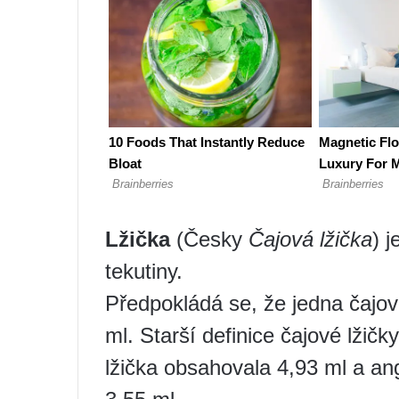
Lžička
(Česky
Čajová lžička
) j
tekutiny.
Předpokládá se, že jedna čajov
ml. Starší definice čajové lžič
lžička obsahovala 4,93 ml a ang