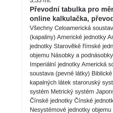
3,55 ml.
Převodní tabulka pro měr
online kalkulačka, převo
Všechny Celoamerická soustava
(kapaliny) Americké jednotky 
jednotky Starověké římské je
objemu Násobky a podnásobky 
Imperiální jednotky Americká s
soustava (pevné látky) Biblické 
kapalných látek staroruský sys
systém Metrický systém Japon
Čínské jednotky Čínské jedno
Nesystémové jednotky objemu T