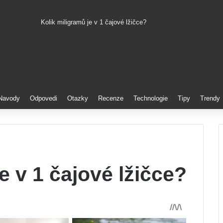
Kolik miligramů je v 1 čajové lžičce?
Pinterest
Navody
Odpovedi
Otazky
Recenze
Technologie
Tipy
Trendy
e v 1 čajové lžičce?