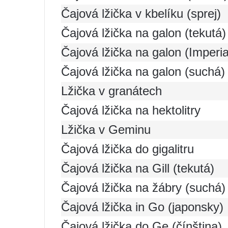
Čajová lžička v kbelíku (sprej)
Čajová lžička na galon (tekutá)
Čajová lžička na galon (Imperia
Čajová lžička na galon (suchá)
Lžička v granátech
Čajová lžička na hektolitry
Lžička v Geminu
Čajová lžička do gigalitru
Čajová lžička na Gill (tekutá)
Čajová lžička na žábry (suchá)
Čajová lžička in Go (japonsky)
Čajová lžička do Ge (čínština)