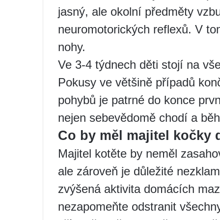
jasný, ale okolní předměty vzbu
neuromotorických reflexů. V tom
nohy.
Ve 3-4 týdnech děti stojí na vš
Pokusy ve většině případů kon
pohybů je patrné do konce prvn
nejen sebevědomě chodí a běhá
Co by měl majitel kočky 
Majitel kotěte by neměl zasaho
ale zároveň je důležité nezklam
zvýšená aktivita domácích mazl
nezapomeňte odstranit všechny