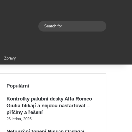
Search
Switch skin
for
Zpravy
Populární
Kontrolky palubní desky Alfa Romeo
Giulia blikají a nejdou nastartovat –
příčiny a řešení
26 ledna, 2025
Nefunkční topení Nissan Qashqai –