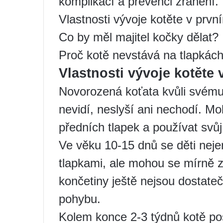
komplikací a prevenci zranění.
Vlastnosti vývoje kotěte v prvn
Co by měl majitel kočky dělat?
Proč kotě nevstává na tlapkác
Vlastnosti vývoje kotěte 
Novorozená koťata kvůli svém
nevidí, neslyší ani nechodí. M
předních tlapek a používat svů
Ve věku 10-15 dnů se děti neje
tlapkami, ale mohou se mírně z
končetiny ještě nejsou dostateč
pohybu.
Kolem konce 2-3 týdnů kotě pos