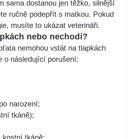
 sama dostanou jen těžko, silnější
žete ručně podepřít s matkou. Pokud
e, musíte to ukázat veterináři.
lapkách nebo nechodí?
oťata nemohou vstát na tlapkách
 o následující porušení:
 po narození;
tní tkáně);
 kostní tkáně;