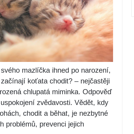
i svého mazlíčka ihned po narození,
začínají koťata chodit? – nejčastěji
narozená chlupatá miminka. Odpověď
o uspokojení zvědavosti. Vědět, kdy
nohách, chodit a běhat, je nezbytné
h problémů, prevenci jejich