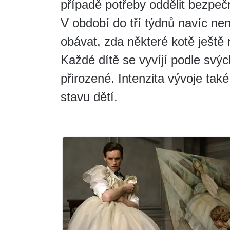
případě potřeby oddělit bezpečn
V období do tří týdnů navíc ne
obávat, zda některé kotě ještě 
Každé dítě se vyvíjí podle svýc
přirozené. Intenzita vývoje tak
stavu dětí.