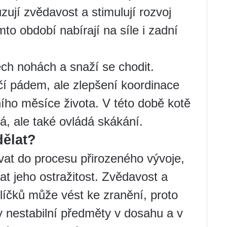
zují zvědavost a stimulují rozvoj
to období nabírají na síle i zadní
ech nohách a snaží se chodit.
čí pádem, ale zlepšení koordinace
ího měsíce života. V této době kotě
, ale také ovládá skákání.
dělat?
vat do procesu přirozeného vývoje,
at jeho ostražitost. Zvědavost a
íčků může vést ke zranění, proto
 nestabilní předměty v dosahu a v