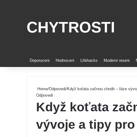
CHYTROSTI
Doporuceni
Hodnoceni
Lifehacks
Moderni reseni
Home
/
Odpovedi
/
Když koťata začnou chodit – fáze vývoj
Odpovedi
Když koťata začn
vývoje a tipy pr