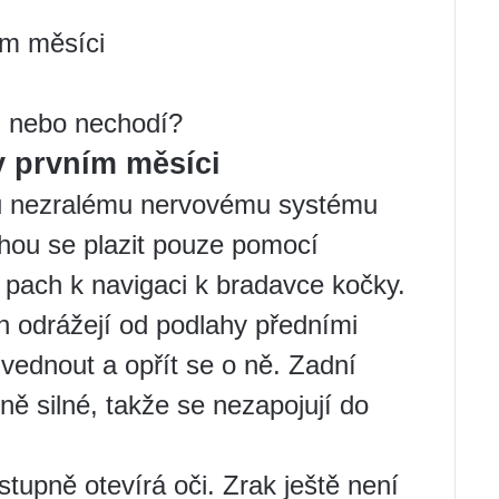
ím měsíci
h nebo nechodí?
v prvním měsíci
u nezralému nervovému systému
ohou se plazit pouze pomocí
j pach k navigaci k bradavce kočky.
n odrážejí od podlahy předními
vednout a opřít se o ně. Zadní
ně silné, takže se nezapojují do
tupně otevírá oči. Zrak ještě není