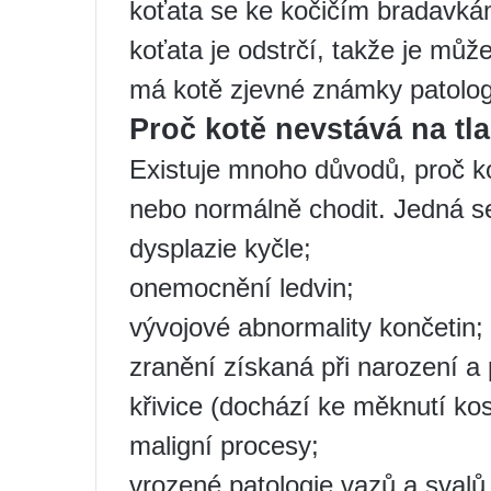
koťata se ke kočičím bradavkám
koťata je odstrčí, takže je mů
má kotě zjevné známky patologi
Proč kotě nevstává na t
Existuje mnoho důvodů, proč k
nebo normálně chodit. Jedná se
dysplazie kyčle;
onemocnění ledvin;
vývojové abnormality končetin;
zranění získaná při narození a
křivice (dochází ke měknutí kos
maligní procesy;
vrozené patologie vazů a svalů,