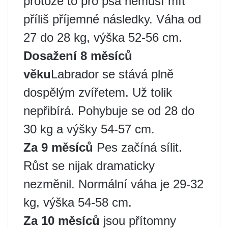
protože to pro psa nemusí mít
příliš příjemné následky. Váha od
27 do 28 kg, výška 52-56 cm.
Dosažení 8 měsíců
věku
Labrador se stává plně
dospělým zvířetem. Už tolik
nepřibírá. Pohybuje se od 28 do
30 kg a výšky 54-57 cm.
Za 9 měsíců
Pes začíná sílit.
Růst se nijak dramaticky
nezměnil. Normální váha je 29-32
kg, výška 54-58 cm.
Za 10 měsíců
jsou přítomny