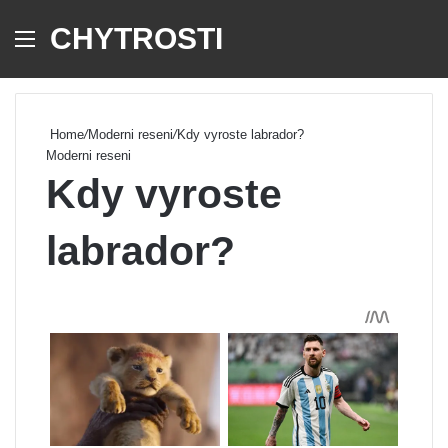
CHYTROSTI
Menu
Se
Home
/
Moderni reseni
/
Kdy vyroste labrador?
Moderni reseni
Kdy vyroste
labrador?