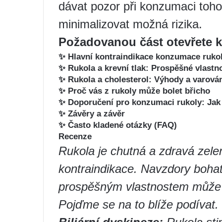
dávat pozor při konzumaci toh
minimalizovat možná rizika.
Požadovanou část otevřete k
✨ Hlavní kontraindikace konzumace rukol
✨ Rukola a krevní tlak: Prospěšné vlastn
✨ Rukola a cholesterol: Výhody a varová
✨ Proč vás z rukoly může bolet břicho
✨ Doporučení pro konzumaci rukoly: Jak 
✨ Závěry a závěr
✨ Často kladené otázky (FAQ)
Recenze
Rukola je chutná a zdravá zele
kontraindikace. Navzdory boha
prospěšným vlastnostem může r
Pojďme se na to blíže podívat.