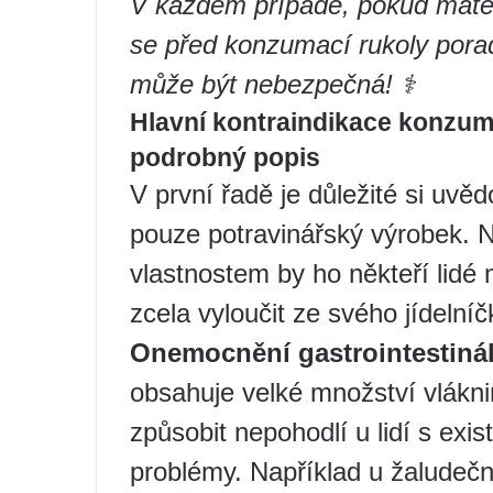
V každém případě, pokud máte
se před konzumací rukoly pora
může být nebezpečná! ‍⚕️
Hlavní kontraindikace konzum
podrobný popis
V první řadě je důležité si uvěd
pouze potravinářský výrobek. 
vlastnostem by ho někteří lidé 
zcela vyloučit ze svého jídelníč
Onemocnění gastrointestináln
obsahuje velké množství vlákni
způsobit nepohodlí u lidí s exist
problémy. Například u žaludeč