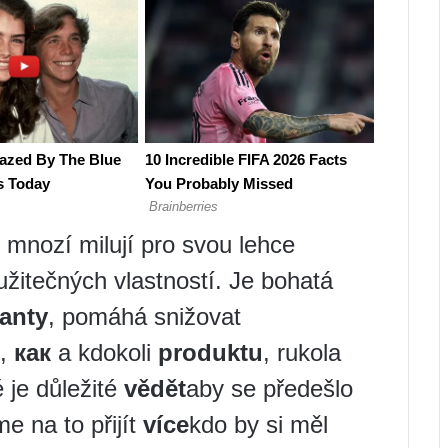
u mnozí milují pro svou lehce
itečných vlastností. Je bohatá
danty
, pomáhá snižovat
,
как
a kdokoli
produktu
, rukola
é je důležité
vědět
aby se předešlo
 na to přijít
více
kdo by si měl