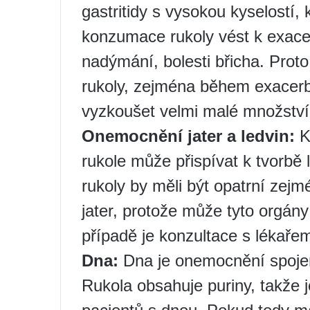
gastritidy s vysokou kyselostí, 
konzumace rukoly vést k exacer
nadýmání, bolesti břicha. Proto
rukoly, zejména během exacer
vyzkoušet velmi malé množství a
Onemocnění jater a ledvin:
K
rukole může přispívat k tvorbě
rukoly by měli být opatrní zej
jater, protože může tyto orgán
případě je konzultace s lékaře
Dna:
Dna je onemocnění spojen
Rukola obsahuje puriny, takže 