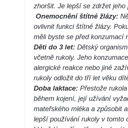
zhoršit. Je lepší se zdržet jeho
️
Onemocnění štítné žlázy:
Ně
ovlivnit funkci štítné žlázy. 
měli byste se před konzumací r
Děti do 3 let:
Dětský organismus
včetně rukoly. Jeho konzumac
alergické reakce nebo jiné zaží
rukoly odložit do tří let věku dít
Doba laktace:
Přestože rukola 
během kojení, její užívání vyž
mateřského mléka a způsobit ale
lepší používání rukoly v tomto 