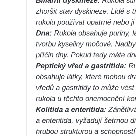
Biliární dyskineze:
Rukola stim
zhoršit stav dyskineze. Lidé s
rukolu používat opatrně nebo ji 
Dna:
Rukola obsahuje puriny, l
tvorbu kyseliny močové. Nadby
příčin dny. Pokud tedy máte dnu
Peptický vřed a gastritida:
Ru
obsahuje látky, které mohou drá
vředů a gastritidy to může vés
rukola u těchto onemocnění kon
Kolitida a enteritida:
Zánětlivá
a enteritida, vyžadují šetrnou d
hrubou strukturou a schopností