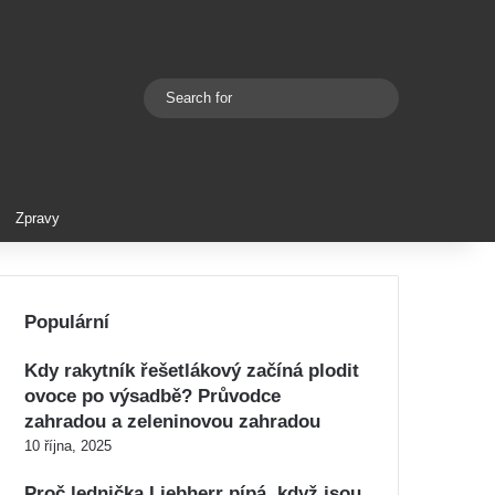
Search
Switch skin
for
Zpravy
Populární
Kdy rakytník řešetlákový začíná plodit
ovoce po výsadbě? Průvodce
zahradou a zeleninovou zahradou
10 října, 2025
Proč lednička Liebherr pípá, když jsou