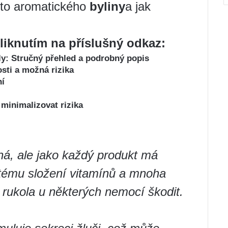
oto aromatického
byliny
a jak
liknutím na příslušný odkaz:
y: Stručný přehled a podrobný popis
osti a možná rizika
ní
minimalizovat rizika
ná, ale jako každý produkt má
tému složení vitamínů a mnoha
ukola u některých nemocí škodit.