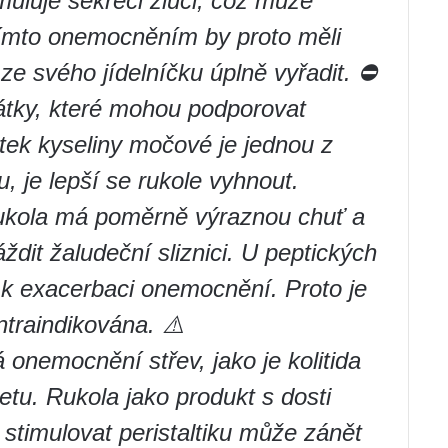
uluje sekreci žluči, což může
 tímto onemocněním by proto měli
ze svého jídelníčku úplně vyřadit. ⛔️
átky, které mohou podporovat
tek kyseliny močové je jednou z
, je lepší se rukole vyhnout.
kola má poměrně výraznou chuť a
ždit žaludeční sliznici. U peptických
t k exacerbaci onemocnění. Proto je
traindikována. ⚠️
 onemocnění střev, jako je kolitida
ietu. Rukola jako produkt s dosti
 stimulovat peristaltiku může zánět