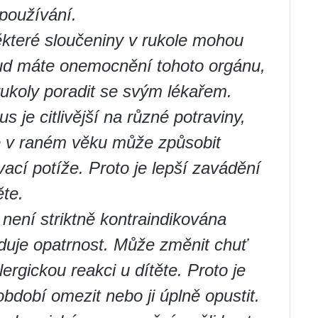
 používání.
které sloučeniny v rukole mohou
Pokud máte onemocnění tohoto orgánu,
ukoly poradit se svým lékařem.
 je citlivější na různé potraviny,
e v raném věku může způsobit
vací potíže. Proto je lepší zavádění
ěte.
není striktně kontraindikována
aduje opatrnost. Může změnit chuť
rgickou reakci u dítěte. Proto je
období omezit nebo ji úplně opustit.