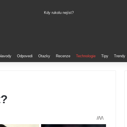
Kdy rukolu nejíst?
Pinterest
Navody
Odpovedi
Otazky
Recenze
Technologie
Tipy
Trendy
t?