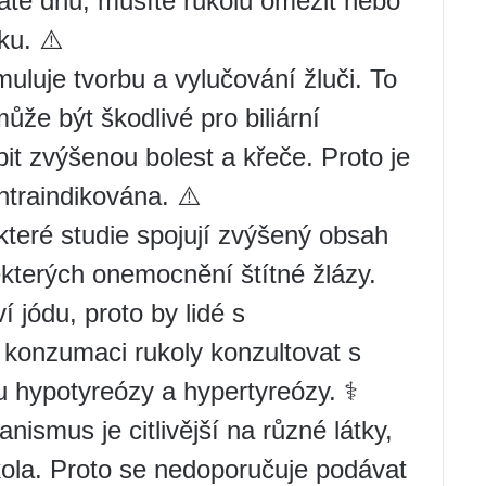
áte dnu, musíte rukolu omezit nebo
ku. ⚠️
uluje tvorbu a vylučování žluči. To
může být škodlivé pro biliární
it zvýšenou bolest a křeče. Proto je
traindikována. ⚠️
teré studie spojují zvýšený obsah
kterých onemocnění štítné žlázy.
 jódu, proto by lidé s
 konzumaci rukoly konzultovat s
u hypotyreózy a hypertyreózy. ‍⚕️
nismus je citlivější na různé látky,
kola. Proto se nedoporučuje podávat