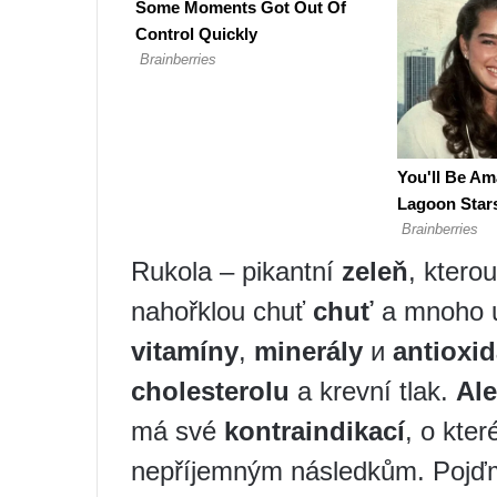
Rukola – pikantní
zeleň
, ktero
nahořklou chuť
chuť
a mnoho už
vitamíny
,
minerály
и
antioxi
cholesterolu
a krevní tlak.
Ale
má své
kontraindikací
, o kter
nepříjemným následkům. Pojďme