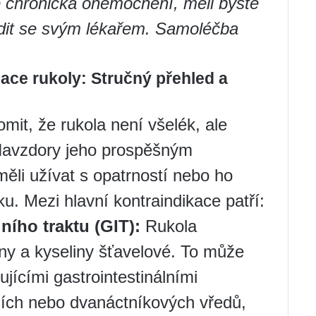
 chronická onemocnění, měli byste
dit se svým lékařem. Samoléčba
ace rukoly: Stručný přehled a
omit, že rukola není všelék, ale
Navzdory jeho prospěšným
měli užívat s opatrností nebo ho
ku. Mezi hlavní kontraindikace patří:
ího traktu (GIT):
Rukola
ny a kyseliny šťavelové. To může
ujícími gastrointestinálními
ních nebo dvanáctníkových vředů,