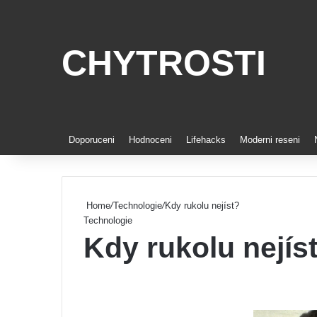
CHYTROSTI
Doporuceni
Hodnoceni
Lifehacks
Moderni reseni
Home
/
Technologie
/
Kdy rukolu nejíst?
Technologie
Kdy rukolu nejís