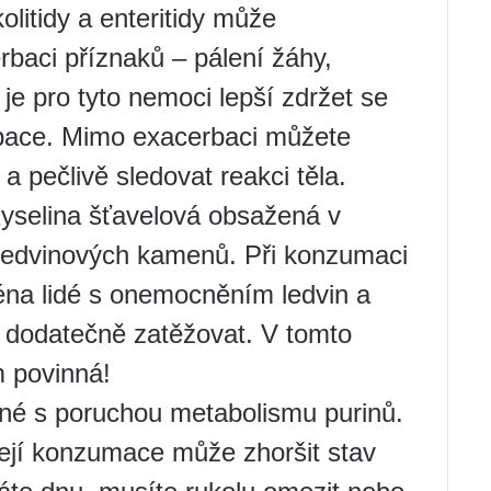
kolitidy a enteritidy může
baci příznaků – pálení žáhy,
 je pro tyto nemoci lepší zdržet se
bace. Mimo exacerbaci můžete
 pečlivě sledovat reakci těla.
yselina šťavelová obsažená v
 ledvinových kamenů. Při konzumaci
ména lidé s onemocněním ledvin a
y dodatečně zatěžovat. V tomto
m povinná!
é s poruchou metabolismu purinů.
její konzumace může zhoršit stav