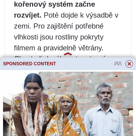
kořenový systém začne
rozvíjet.
Poté dojde k výsadbě v
zemi. Pro zajištění potřebné
vlhkosti jsou rostliny pokryty
filmem a pravidelně větrány.
Chcete-li dosáhnout vrstvení, na
SPONSORED CONTENT
samém začátku jara je nutné
spustit boční výhonky do
speciálně připravených příkopů
hlubokých asi 10-15 centimetrů.
Tam jsou pečlivě upevněny a
posypány zeminou, která musí
být neustále navlhčena.
K