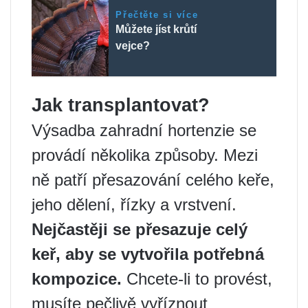
Přečtěte si více
Můžete jíst krůtí
vejce?
Jak transplantovat?
Výsadba zahradní hortenzie se
provádí několika způsoby. Mezi
ně patří přesazování celého keře,
jeho dělení, řízky a vrstvení.
Nejčastěji se přesazuje celý
keř, aby se vytvořila potřebná
kompozice.
Chcete-li to provést,
musíte pečlivě vyříznout