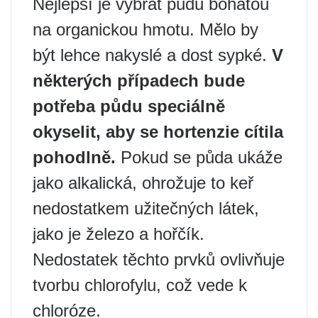
Nejlepší je vybrat půdu bohatou
na organickou hmotu. Mělo by
být lehce nakyslé a dost sypké.
V
některých případech bude
potřeba půdu speciálně
okyselit, aby se hortenzie cítila
pohodlně.
Pokud se půda ukáže
jako alkalická, ohrožuje to keř
nedostatkem užitečných látek,
jako je železo a hořčík.
Nedostatek těchto prvků ovlivňuje
tvorbu chlorofylu, což vede k
chloróze.