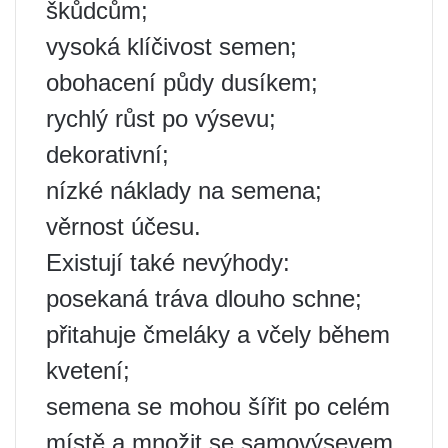
škůdcům;
vysoká klíčivost semen;
obohacení půdy dusíkem;
rychlý růst po výsevu;
dekorativní;
nízké náklady na semena;
věrnost účesu.
Existují také nevýhody:
posekaná tráva dlouho schne;
přitahuje čmeláky a včely během
kvetení;
semena se mohou šířit po celém
místě a množit se samovýsevem.