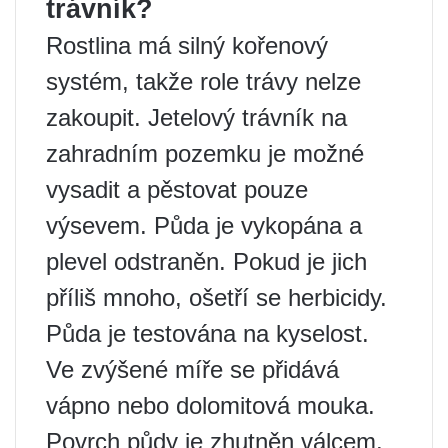
trávník?
Rostlina má silný kořenový
systém, takže role trávy nelze
zakoupit. Jetelový trávník na
zahradním pozemku je možné
vysadit a pěstovat pouze
výsevem. Půda je vykopána a
plevel odstraněn. Pokud je jich
příliš mnoho, ošetří se herbicidy.
Půda je testována na kyselost.
Ve zvýšené míře se přidává
vápno nebo dolomitová mouka.
Povrch půdy je zhutněn válcem.