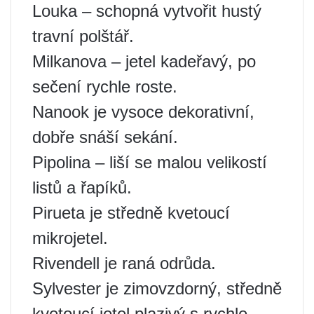
Louka – schopná vytvořit hustý
travní polštář.
Milkanova – jetel kadeřavý, po
sečení rychle roste.
Nanook je vysoce dekorativní,
dobře snáší sekání.
Pipolina – liší se malou velikostí
listů a řapíků.
Pirueta je středně kvetoucí
mikrojetel.
Rivendell je raná odrůda.
Sylvester je zimovzdorný, středně
kvetoucí jetel plazivý s rychle