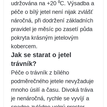
udržována na +20 ⁰С. Výsadba a
péče o bílý jetel není nijak zvlášť
náročná, při dodržení základních
pravidel je měsíc po zasetí půda
pokryta krásným jetelovým
kobercem.
Jak se starat o jetel
trávník?
Péče o trávník z bílého
podměrečného jetele nevyžaduje
mnoho úsilí a času. Divoká tráva
je nenáročná, rychle se vyvíjí a
snadno zvládne volný prostor.