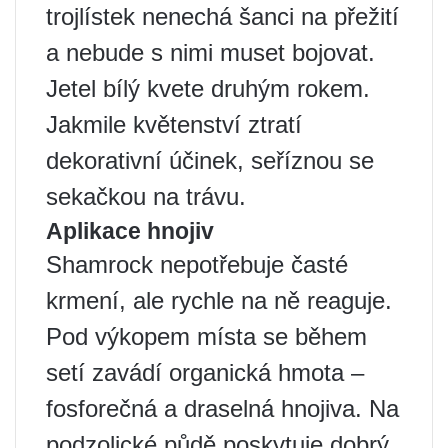
trojlístek nenechá šanci na přežití
a nebude s nimi muset bojovat.
Jetel bílý kvete druhým rokem.
Jakmile květenství ztratí
dekorativní účinek, seříznou se
sekačkou na trávu.
Aplikace hnojiv
Shamrock nepotřebuje časté
krmení, ale rychle na ně reaguje.
Pod výkopem místa se během
setí zavádí organická hmota –
fosforečná a draselná hnojiva. Na
podzolické půdě poskytuje dobrý