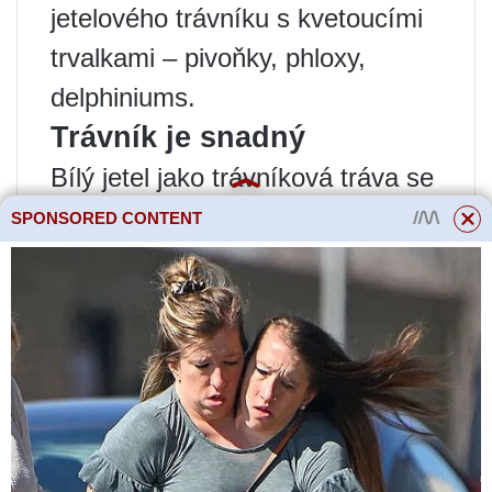
jetelového trávníku s kvetoucími
trvalkami – pivoňky, phloxy,
delphiniums.
Trávník je snadný
Bílý jetel jako trávníková tráva se
skvěle hodí do každé půdy.
SPONSORED CONTENT
Dokonce i vzácný sestřih rostlin
dodává lokalitě dobře upravený
vzhled. Kultura je nenáročná,
rychle se rozvíjející. S minimální
péčí lze získat atraktivní zelený
koberec již v prvním roce po