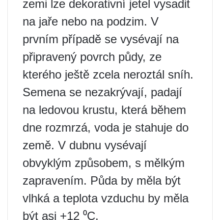
zemi lze dekorativní jetel vysadit
na jaře nebo na podzim. V
prvním případě se vysévají na
připravený povrch půdy, ze
kterého ještě zcela neroztál sníh.
Semena se nezakrývají, padají
na ledovou krustu, která během
dne rozmrzá, voda je stahuje do
země. V dubnu vysévají
obvyklým způsobem, s mělkým
zapravením. Půda by měla být
vlhká a teplota vzduchu by měla
být asi +12 ⁰С.