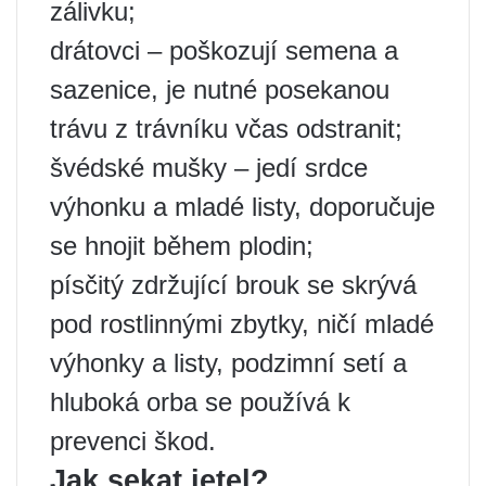
zálivku;
drátovci – poškozují semena a
sazenice, je nutné posekanou
trávu z trávníku včas odstranit;
švédské mušky – jedí srdce
výhonku a mladé listy, doporučuje
se hnojit během plodin;
písčitý zdržující brouk se skrývá
pod rostlinnými zbytky, ničí mladé
výhonky a listy, podzimní setí a
hluboká orba se používá k
prevenci škod.
Jak sekat jetel?