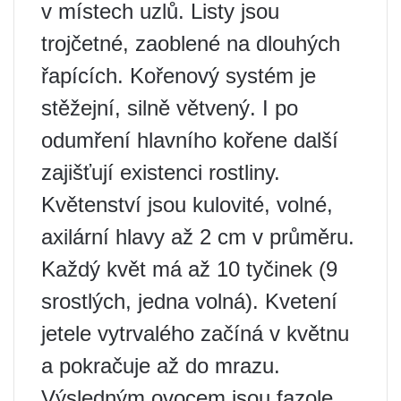
v místech uzlů. Listy jsou
trojčetné, zaoblené na dlouhých
řapících. Kořenový systém je
stěžejní, silně větvený. I po
odumření hlavního kořene další
zajišťují existenci rostliny.
Květenství jsou kulovité, volné,
axilární hlavy až 2 cm v průměru.
Každý květ má až 10 tyčinek (9
srostlých, jedna volná). Kvetení
jetele vytrvalého začíná v květnu
a pokračuje až do mrazu.
Výsledným ovocem jsou fazole,