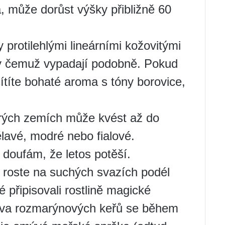
, může dorůst výšky přibližně 60
protilehlými lineárními kožovitými
 díky čemuž vypadají podobně. Pokud
cítíte bohaté aroma s tóny borovice,
rých zemích může kvést až do
lavé, modré nebo fialové.
 doufám, že letos potěší.
roste na suchých svazích podél
 připisovali rostlině magické
barva rozmarýnových keřů se během