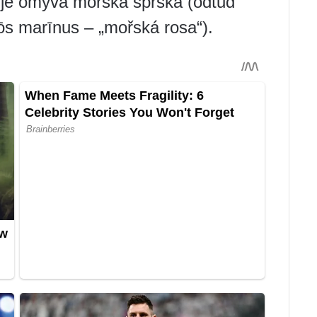
e je omývá mořská sprška (odtud
rōs marīnus – „mořská rosa“).