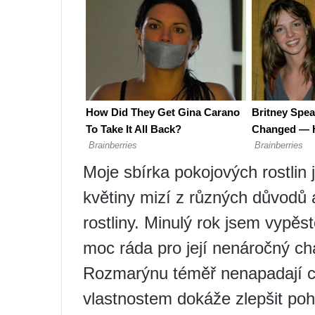
Moje sbírka pokojových rostlin 
květiny mizí z různých důvodů a
rostliny. Minulý rok jsem vypě
moc ráda pro její nenáročný char
Rozmarýnu téměř nenapadají c
vlastnostem dokáže zlepšit po