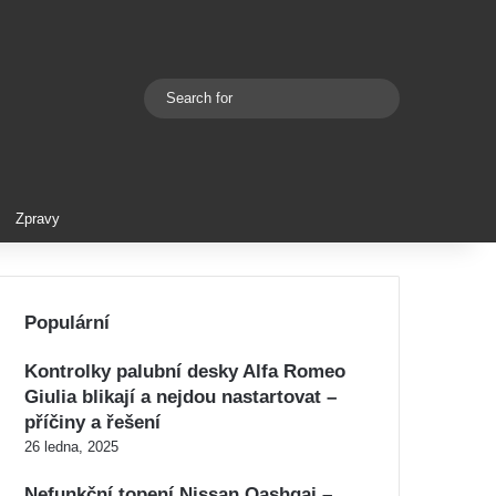
Search
Switch skin
for
Zpravy
Populární
Kontrolky palubní desky Alfa Romeo
Giulia blikají a nejdou nastartovat –
příčiny a řešení
26 ledna, 2025
Nefunkční topení Nissan Qashqai –