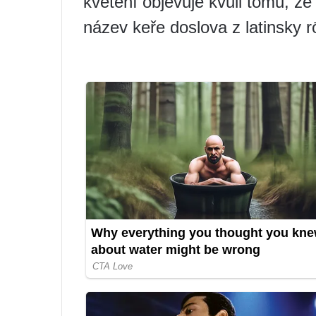
kvetení objevuje kvůli tomu, ž
název keře doslova z latinsky 