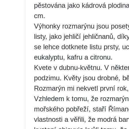
pěstována jako kádrová plodina
cm.
Výhonky rozmarýnu jsou posety 
listy, jako jehličí jehličnanů,
se lehce dotknete listu prsty, u
eukalyptu, kafru a citronu.
Kvete v dubnu-květnu. V někte
podzimu. Květy jsou drobné, bě
Rozmarýn mi nekvetl první rok,
Vzhledem k tomu, že rozmarýn 
mořského pobřeží, staří Římané
vlastnosti a věřili, že modrá 