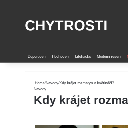
CHYTROSTI
Doporuceni
Hodnoceni
Lifehacks
Moderni reseni
Home
/
Navody
/
Kdy krájet rozmarýn v květináči?
Navody
Kdy krájet rozma