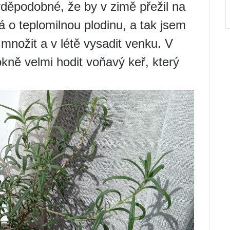
děpodobné, že by v zimě přežil na
á o teplomilnou plodinu, a tak jsem
 množit a v létě vysadit venku. V
ně velmi hodit voňavý keř, který