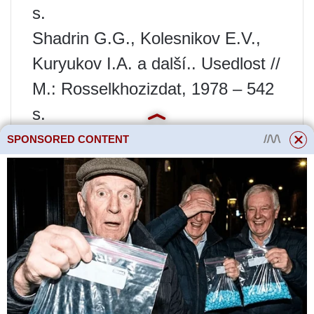
s.
Shadrin G.G., Kolesnikov E.V.,
Kuryukov I.A. a další.. Usedlost //
M.: Rosselkhozizdat, 1978 – 542
s.
Levoshin V.K. Domácí zahrada //
SPONSORED CONTENT
Saratov, knižní nakladatelství
Saratov, 1959 – 352 s.
Přečtěte si více
Spodní připojení
topného tělesa -
možnosti, schémata,
montážní návod