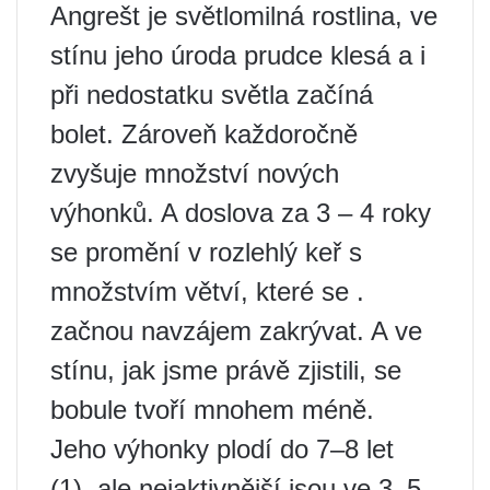
Angrešt je světlomilná rostlina, ve
stínu jeho úroda prudce klesá a i
při nedostatku světla začíná
bolet. Zároveň každoročně
zvyšuje množství nových
výhonků. A doslova za 3 – 4 roky
se promění v rozlehlý keř s
množstvím větví, které se .
začnou navzájem zakrývat. A ve
stínu, jak jsme právě zjistili, se
bobule tvoří mnohem méně.
Jeho výhonky plodí do 7–8 let
(1), ale nejaktivnější jsou ve 3–5