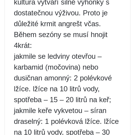
kultura vytváří silné výhonky s
dostatečnou výživou. Proto je
důležité krmit angrešt včas.
Během sezóny se musí hnojit
4krát:
jakmile se ledviny otevřou –
karbamid (močovina) nebo
dusičnan amonný: 2 polévkové
lžíce. lžíce na 10 litrů vody,
spotřeba – 15 – 20 litrů na keř;
jakmile keře vykvetou – síran
draselný: 1 polévková lžíce. lžíce
na 10 litrů vody, spotřeba – 30