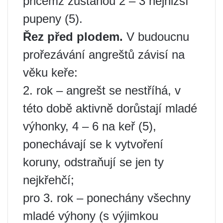
přičemž zůstanou 2 – 3 nejnižší
pupeny (5).
Řez před plodem.
V budoucnu
prořezávání angreštů závisí na
věku keře:
2. rok – angrešt se nestříhá, v
této době aktivně dorůstají mladé
výhonky, 4 – 6 na keř (5),
ponechávají se k vytvoření
koruny, odstraňují se jen ty
nejkřehčí;
pro 3. rok – ponechány všechny
mladé výhony (s výjimkou