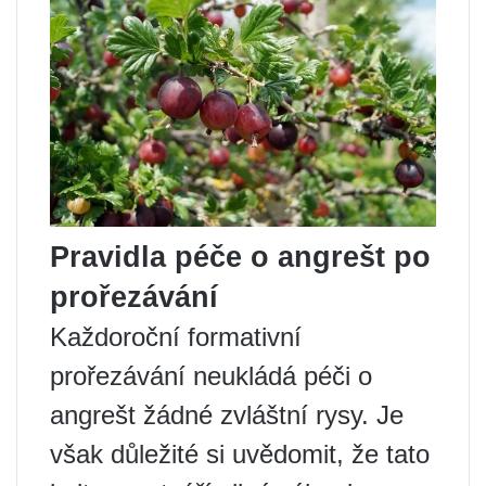
Pravidla péče o angrešt po
prořezávání
Každoroční formativní
prořezávání neukládá péči o
angrešt žádné zvláštní rysy. Je
však důležité si uvědomit, že tato