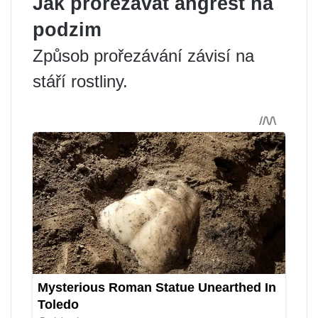
Jak prořezávat angrešt na
podzim
Způsob prořezávání závisí na
stáří rostliny.