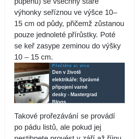
pupenů) se všechny staré
výhonky seříznou ve výšce 10–
15 cm od půdy, přičemž zůstanou
pouze jednoleté přírůstky. Poté
se keř zasype zeminou do výšky
10 – 15 cm.
Přečtěte si více
Den v životě
elektrikáře: Správné
připojení varné
desky - Mastergrad
Blogs
Takové prořezávání se provádí
po pádu listů, ale pokud jej
nestihnete provést v září až říjnu,