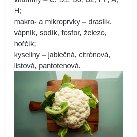
H;
makro- a mikroprvky – draslík,
vápník, sodík, fosfor, železo,
hořčík;
kyseliny – jablečná, citrónová,
listová, pantotenová.