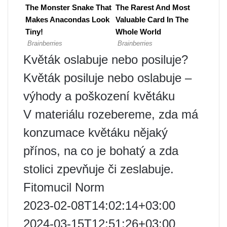
Květák oslabuje nebo posiluje?
Květák posiluje nebo oslabuje –
výhody a poškození květáku
V materiálu rozebereme, zda má
konzumace květáku nějaký
přínos, na co je bohatý a zda
stolici zpevňuje či zeslabuje.
Fitomucil Norm
2023-02-08T14:02:14+03:00
2024-03-15T12:51:26+03:00