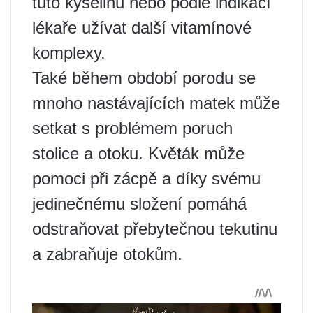
tuto kyselinu nebo podle indikací
lékaře užívat další vitamínové
komplexy.
Také během období porodu se
mnoho nastávajících matek může
setkat s problémem poruch
stolice a otoku. Květák může
pomoci při zácpě a díky svému
jedinečnému složení pomáhá
odstraňovat přebytečnou tekutinu
a zabraňuje otokům.