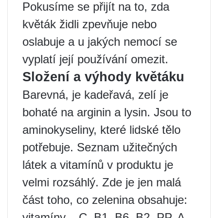
Pokusíme se přijít na to, zda
květák židli zpevňuje nebo
oslabuje a u jakých nemocí se
vyplatí její používání omezit.
Složení a výhody květáku
Barevná, je kadeřavá, zelí je
bohaté na arginin a lysin. Jsou to
aminokyseliny, které lidské tělo
potřebuje. Seznam užitečných
látek a vitamínů v produktu je
velmi rozsáhlý. Zde je jen malá
část toho, co zelenina obsahuje:
vitamíny – C, B1, B6, B2, PP, A,