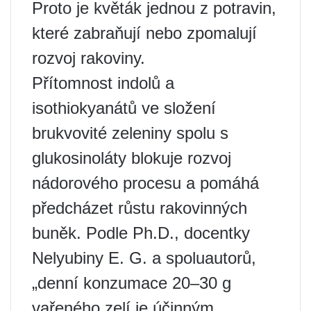
Proto je květák jednou z potravin,
které zabraňují nebo zpomalují
rozvoj rakoviny.
Přítomnost indolů a
isothiokyanátů ve složení
brukvovité zeleniny spolu s
glukosinoláty blokuje rozvoj
nádorového procesu a pomáhá
předcházet růstu rakovinných
buněk. Podle Ph.D., docentky
Nelyubiny E. G. a spoluautorů,
„denní konzumace 20–30 g
vařeného zelí je účinným