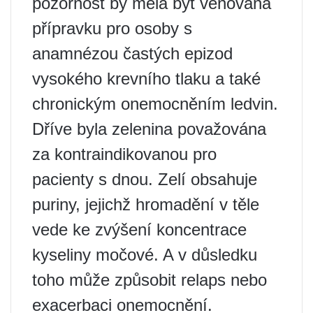
pozornost by měla být věnována
přípravku pro osoby s
anamnézou častých epizod
vysokého krevního tlaku a také
chronickým onemocněním ledvin.
Dříve byla zelenina považována
za kontraindikovanou pro
pacienty s dnou. Zelí obsahuje
puriny, jejichž hromadění v těle
vede ke zvýšení koncentrace
kyseliny močové. A v důsledku
toho může způsobit relaps nebo
exacerbaci onemocnění.