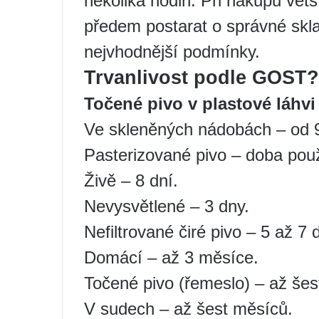
několika hodin. Při nákupu vět
předem postarat o správné skla
nejvhodnější podmínky.
Trvanlivost podle GOST?
Točené pivo v plastové láhvi
Ve skleněných nádobách – od 
Pasterizované pivo – doba použ
Živě – 8 dní.
Nevysvětlené – 3 dny.
Nefiltrované čiré pivo – 5 až 7 d
Domácí – až 3 měsíce.
Točené pivo (řemeslo) – až šes
V sudech – až šest měsíců.