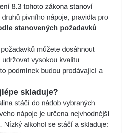
ní 8.3 tohoto zákona stanoví
 druhů pivního nápoje, pravidla pro
odle stanovených požadavků
h požadavků můžete dosáhnout
 udržovat vysokou kvalitu
to podmínek budou prodávající a
jlépe skladuje?
lina stáčí do nádob vybraných
vého nápoje je určena nejvhodnější
 Nízký alkohol se stáčí a skladuje: