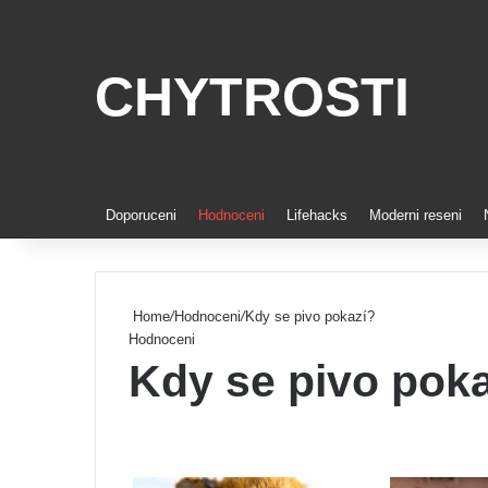
CHYTROSTI
Doporuceni
Hodnoceni
Lifehacks
Moderni reseni
Home
/
Hodnoceni
/
Kdy se pivo pokazí?
Hodnoceni
Kdy se pivo pok