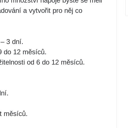
šího množství nápoje byste se měli
dování a vytvořit pro něj co
– 3 dní.
9 do 12 měsíců.
itelnosti od 6 do 12 měsíců.
ní.
t měsíců.