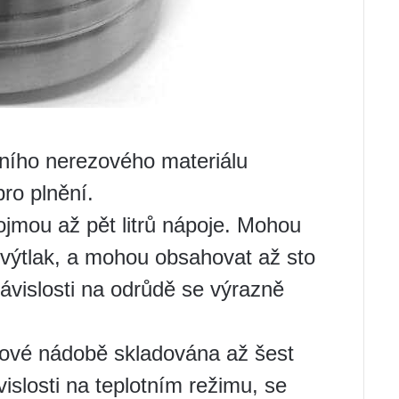
tního nerezového materiálu
ro plnění.
ojmou až pět litrů nápoje. Mohou
 výtlak, a mohou obsahovat až sto
závislosti na odrůdě se výrazně
kové nádobě skladována až šest
islosti na teplotním režimu, se