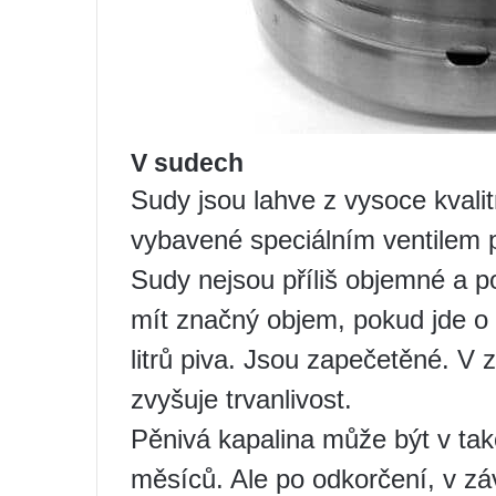
V sudech
Sudy jsou lahve z vysoce kvali
vybavené speciálním ventilem p
Sudy nejsou příliš objemné a p
mít značný objem, pokud jde o
litrů piva. Jsou zapečetěné. V 
zvyšuje trvanlivost.
Pěnivá kapalina může být v ta
měsíců. Ale po odkorčení, v záv