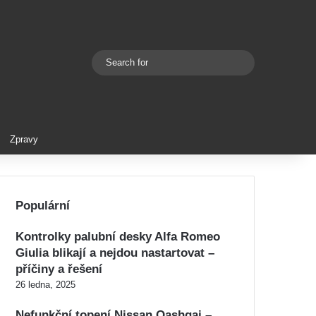
Search
Switch skin
for
Zpravy
Populární
Kontrolky palubní desky Alfa Romeo
Giulia blikají a nejdou nastartovat –
příčiny a řešení
26 ledna, 2025
Nefunkční topení Nissan Qashqai –