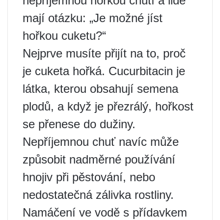
nepříjemnou hořkou chutí a lidé
mají otázku: „Je možné jíst
hořkou cuketu?“
Nejprve musíte přijít na to, proč
je cuketa hořká. Cucurbitacin je
látka, kterou obsahují semena
plodů, a když je přezrálý, hořkost
se přenese do dužiny.
Nepříjemnou chuť navíc může
způsobit nadměrné používání
hnojiv při pěstování, nebo
nedostatečná zálivka rostliny.
Namáčení ve vodě s přídavkem