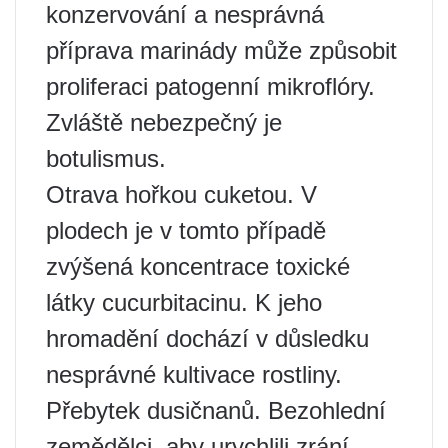
konzervování a nesprávná
příprava marinády může způsobit
proliferaci patogenní mikroflóry.
Zvláště nebezpečný je
botulismus.
Otrava hořkou cuketou. V
plodech je v tomto případě
zvýšená koncentrace toxické
látky cucurbitacinu. K jeho
hromadění dochází v důsledku
nesprávné kultivace rostliny.
Přebytek dusičnanů. Bezohlední
zemědělci, aby urychlili zrání