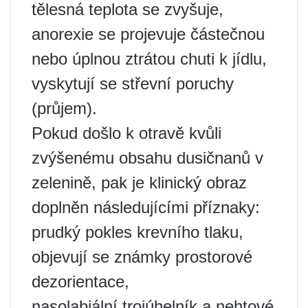
tělesná teplota se zvyšuje,
anorexie se projevuje částečnou
nebo úplnou ztrátou chuti k jídlu,
vyskytují se střevní poruchy
(průjem).
Pokud došlo k otravě kvůli
zvýšenému obsahu dusičnanů v
zelenině, pak je klinický obraz
doplněn následujícími příznaky:
prudký pokles krevního tlaku,
objevují se známky prostorové
dezorientace,
nasolabiální trojúhelník a nehtové