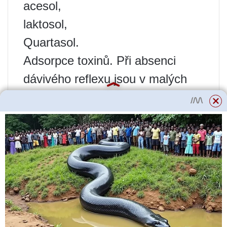
acesol,
laktosol,
Quartasol.
Adsorpce toxinů. Při absenci
dávivého reflexu jsou v malých
dávkách předepsány následující
léky:
polyphepan,
sorbogel,
sorbex,
smecta,
Enterosgel.