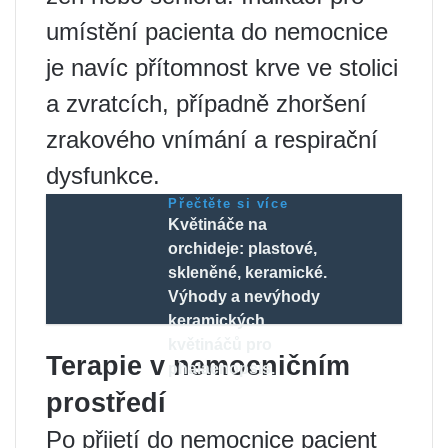
umístění pacienta do nemocnice
je navíc přítomnost krve ve stolici
a zvratcích, případně zhoršení
zrakového vnímání a respirační
dysfunkce.
Přečtěte si více
Květináče na
orchideje: plastové,
skleněné, keramické.
Výhody a nevýhody
keramických
květináčů pro
Terapie v nemocničním
phalaenopsis.
prostředí
Po přijetí do nemocnice pacient