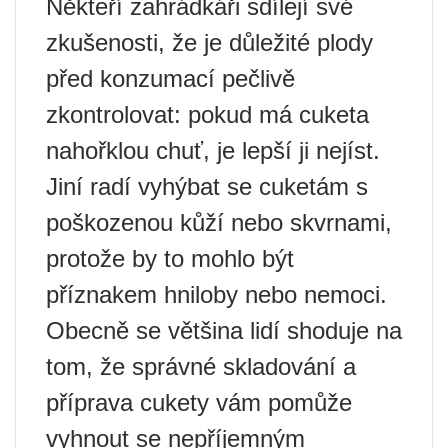
Někteří zahrádkáři sdílejí své
zkušenosti, že je důležité plody
před konzumací pečlivě
zkontrolovat: pokud má cuketa
nahořklou chuť, je lepší ji nejíst.
Jiní radí vyhýbat se cuketám s
poškozenou kůží nebo skvrnami,
protože by to mohlo být
příznakem hniloby nebo nemoci.
Obecně se většina lidí shoduje na
tom, že správné skladování a
příprava cukety vám pomůže
vyhnout se nepříjemným