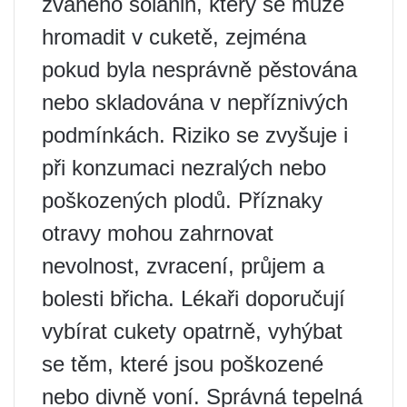
zvaného solanin, který se může
hromadit v cuketě, zejména
pokud byla nesprávně pěstována
nebo skladována v nepříznivých
podmínkách. Riziko se zvyšuje i
při konzumaci nezralých nebo
poškozených plodů. Příznaky
otravy mohou zahrnovat
nevolnost, zvracení, průjem a
bolesti břicha. Lékaři doporučují
vybírat cukety opatrně, vyhýbat
se těm, které jsou poškozené
nebo divně voní. Správná tepelná