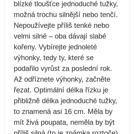
blízké tloušťce jednoduché tužky,
možná trochu silnější nebo tenčí.
Nepoužívejte příliš tenké nebo
velmi silné – oba dávají slabé
kořeny. Vybírejte jednoleté
výhonky, tedy ty, které se
podařilo vyrůst za poslední rok.
Až odříznete výhonky, začněte
řezat. Optimální délka řízku je
přibližně délka jednoduché tužky,
to znamená asi 16 cm. Měla by
mít živá poupata, neměla by být
příliš silná (to je známka roztoče),