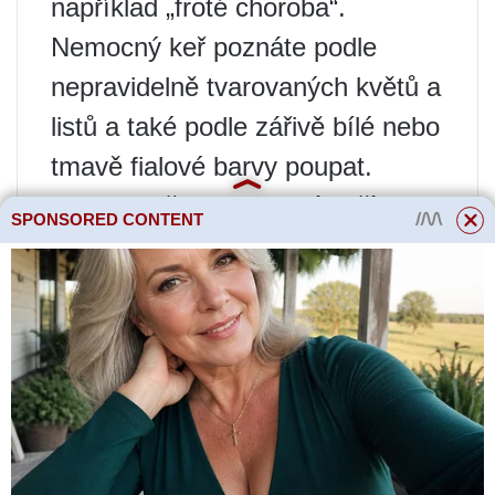
například „froté choroba“.
Nemocný keř poznáte podle
nepravidelně tvarovaných květů a
listů a také podle zářivě bílé nebo
tmavě fialové barvy poupat.
Nedoporučuje se odebírat řízky z
SPONSORED CONTENT
rostlin se silně oteklými pupeny:
mohou být poškozeny roztoči.
Jak tedy rybíz množit?
Množení rybízu zelenými
řízky
Výhodou množení rybízu
zelenými řízky je, že jeho řez