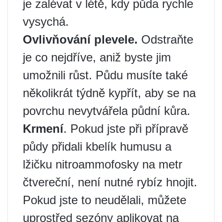
je zalévat v létě, kdy půda rychle
vysychá.
Ovlivňování plevele.
Odstraňte
je co nejdříve, aniž byste jim
umožnili růst. Půdu musíte také
několikrát týdně kypřít, aby se na
povrchu nevytvářela půdní kůra.
Krmení
. Pokud jste při přípravě
půdy přidali kbelík humusu a
lžičku nitroammofosky na metr
čtvereční, není nutné rybíz hnojit.
Pokud jste to neudělali, můžete
uprostřed sezóny aplikovat na