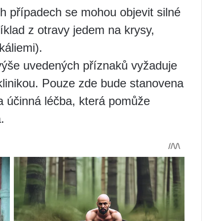
 případech se mohou objevit silné
íklad z otravy jedem na krysy,
káliemi).
výše uvedených příznaků vyžaduje
 klinikou. Pouze zde bude stanovena
 účinná léčba, která pomůže
.