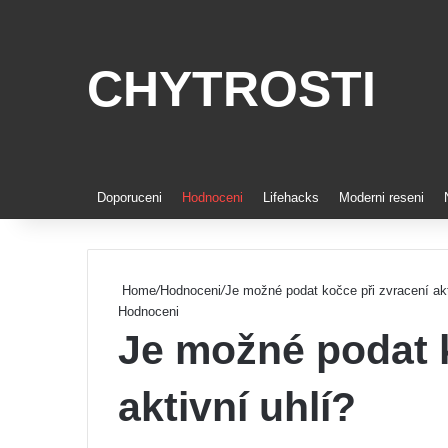
CHYTROSTI
Doporuceni
Hodnoceni
Lifehacks
Moderni reseni
Home
/
Hodnoceni
/
Je možné podat kočce při zvracení akt
Hodnoceni
Je možné podat k
aktivní uhlí?