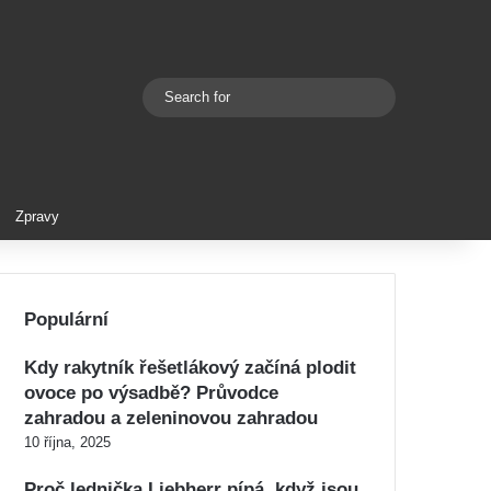
Search
Switch skin
for
Zpravy
Populární
Kdy rakytník řešetlákový začíná plodit
ovoce po výsadbě? Průvodce
zahradou a zeleninovou zahradou
10 října, 2025
Proč lednička Liebherr pípá, když jsou