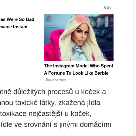
tně důležitých procesů u koček a
anou toxické látky, zkažená jídla
intoxikace nejčastější u koček,
jídle ve srovnání s jinými domácími