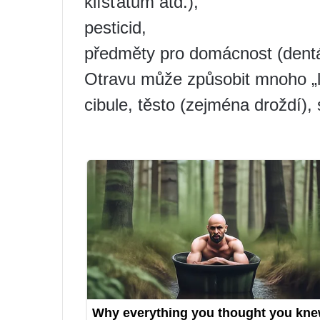
klíšťatům atd.),
pesticid,
předměty pro domácnost (dentáln
Otravu může způsobit mnoho „li
cibule, těsto (zejména droždí), 