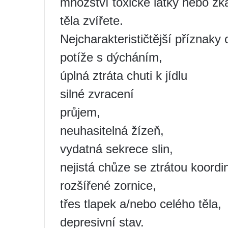
množství toxické látky nebo zk
těla zvířete.
Nejcharakterističtější příznaky 
potíže s dýcháním,
úplná ztráta chuti k jídlu
silné zvracení
průjem,
neuhasitelná žízeň,
vydatná sekrece slin,
nejistá chůze se ztrátou koordi
rozšířené zornice,
třes tlapek a/nebo celého těla,
depresivní stav.