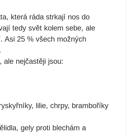
a, která ráda strkají nos do
ají tedy svět kolem sebe, ale
í. Asi 25 % všech možných
.
ale nejčastěji jsou:
yskyřníky, lilie, chrpy, bramboříky
ělidla, gely proti blechám a