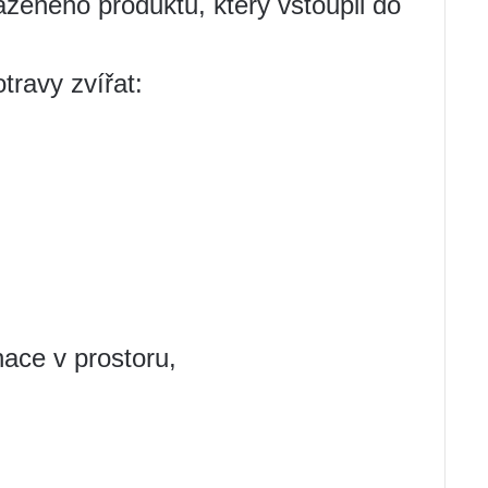
aženého produktu, který vstoupil do
otravy zvířat:
nace v prostoru,