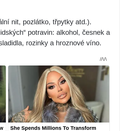
í nit, pozlátko, třpytky atd.).
dských“ potravin: alkohol, česnek a
sladidla, rozinky a hroznové víno.