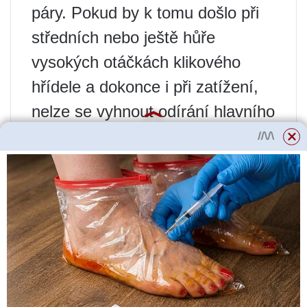
páry. Pokud by k tomu došlo při
středních nebo ještě hůře
vysokých otáčkách klikového
hřídele a dokonce i při zatížení,
nelze se vyhnout odírání hlavního
a ojničního ložiska.
JAK KONTROLOVAT HLADINU
OLEJE?