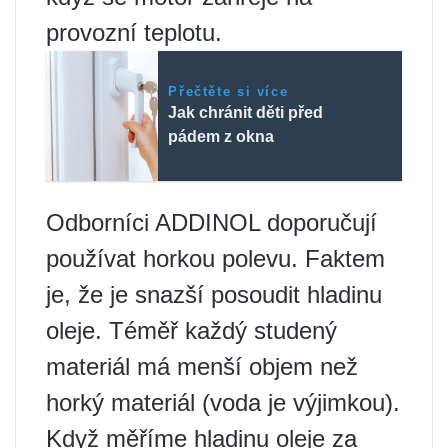
provozní teplotu.
Přečtěte si více
Jak chránit děti před
pádem z okna
Odborníci ADDINOL doporučují
používat horkou polevu. Faktem
je, že je snazší posoudit hladinu
oleje. Téměř každý studený
materiál má menší objem než
horký materiál (voda je výjimkou).
Když měříme hladinu oleje za