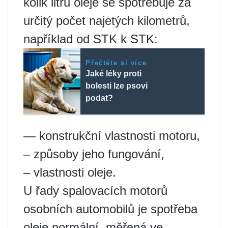
kolik litrů oleje se spotřebuje za
určitý počet najetých kilometrů,
například od STK k STK:
Přečtěte si více
Jaké léky proti
bolesti lze psovi
podat?
— konstrukční vlastnosti motoru,
– způsoby jeho fungování,
– vlastnosti oleje.
U řady spalovacích motorů
osobních automobilů je spotřeba
oleje normální, měřená ve