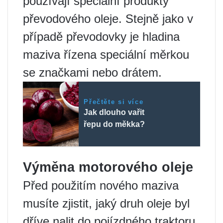
používají speciální produkty
převodového oleje. Stejně jako v
případě převodovky je hladina
maziva řízena speciální měrkou
se značkami nebo drátem.
Přečtěte si více
Jak dlouho vařit
řepu do měkka?
Výměna motorového oleje
Před použitím nového maziva
musíte zjistit, jaký druh oleje byl
dříve nalit do pojízdného traktoru.