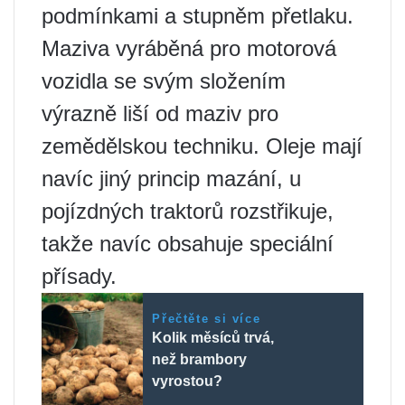
podmínkami a stupněm přetlaku.
Maziva vyráběná pro motorová
vozidla se svým složením
výrazně liší od maziv pro
zemědělskou techniku. Oleje mají
navíc jiný princip mazání, u
pojízdných traktorů rozstřikuje,
takže navíc obsahuje speciální
přísady.
Přečtěte si více
Kolik měsíců trvá,
než brambory
vyrostou?