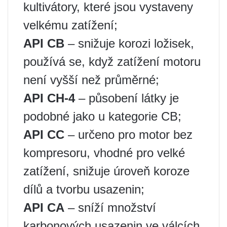
kultivátory, které jsou vystaveny
velkému zatížení;
API CB
– snižuje korozi ložisek,
používá se, když zatížení motoru
není vyšší než průměrné;
API CH-4
– působení látky je
podobné jako u kategorie CB;
API CC
– určeno pro motor bez
kompresoru, vhodné pro velké
zatížení, snižuje úroveň koroze
dílů a tvorbu usazenin;
API CA
– sníží množství
karbonových usazenin ve válcích,