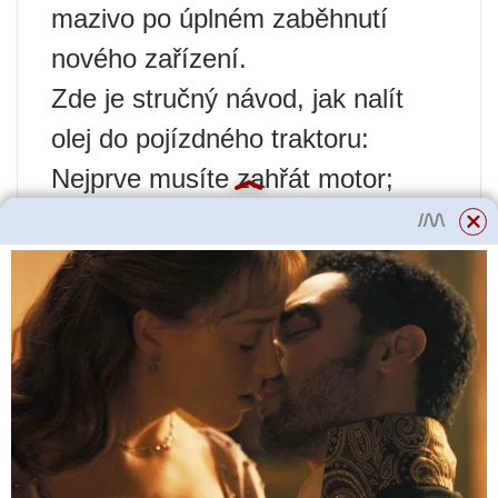
mazivo po úplném zaběhnutí
nového zařízení.
Zde je stručný návod, jak nalít
olej do pojízdného traktoru:
Nejprve musíte zahřát motor;
stará kompozice je vypuštěna, k
tomu se používají vhodné
nádoby;
po dokončení otřete prvky
motorového kultivátoru suchým a
čistým hadříkem;
naplňte mazivo na požadovanou