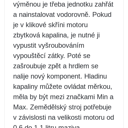
výměnou je třeba jednotku zahřát
a nainstalovat vodorovně. Pokud
je v klikové skříni motoru
zbytková kapalina, je nutné ji
vypustit vyšroubováním
vypouštěcí zátky. Poté se
zašroubuje zpět a hrdlem se
nalije nový komponent. Hladinu
kapaliny můžete ovládat měrkou,
měla by být mezi značkami Min a
Max. Zemědělský stroj potřebuje
v závislosti na velikosti motoru od
0,6 do 1,1 litru maziva.