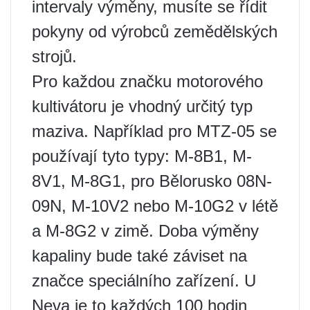
intervaly výměny, musíte se řídit
pokyny od výrobců zemědělských
strojů.
Pro každou značku motorového
kultivátoru je vhodný určitý typ
maziva. Například pro MTZ-05 se
používají tyto typy: M-8B1, M-
8V1, M-8G1, pro Bělorusko 08N-
09N, M-10V2 nebo M-10G2 v létě
a M-8G2 v zimě. Doba výměny
kapaliny bude také záviset na
značce speciálního zařízení. U
Neva je to každých 100 hodin