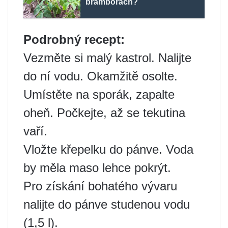
bramborách?
Podrobný recept:
Vezměte si malý kastrol. Nalijte
do ní vodu. Okamžitě osolte.
Umístěte na sporák, zapalte
oheň. Počkejte, až se tekutina
vaří.
Vložte křepelku do pánve. Voda
by měla maso lehce pokrýt.
Pro získání bohatého vývaru
nalijte do pánve studenou vodu
(1,5 l).