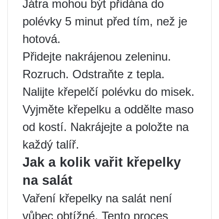
Játra mohou být přidána do
polévky 5 minut před tím, než je
hotová.
Přidejte nakrájenou zeleninu.
Rozruch. Odstraňte z tepla.
Nalijte křepelčí polévku do misek.
Vyjměte křepelku a oddělte maso
od kostí. Nakrájejte a položte na
každý talíř.
Jak a kolik vařit křepelky
na salát
Vaření křepelky na salát není
vůbec obtížné. Tento proces