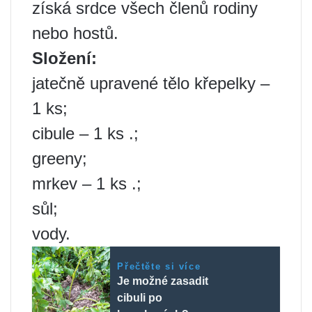
získá srdce všech členů rodiny
nebo hostů.
Složení:
jatečně upravené tělo křepelky –
1 ks;
cibule – 1 ks .;
greeny;
mrkev – 1 ks .;
sůl;
vody.
Přečtěte si více
Je možné zasadit
cibuli po