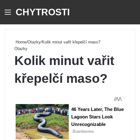
CHYTROSTI
Menu
Se
Home
/
Otazky
/
Kolik minut vařit křepelčí maso?
Otazky
Kolik minut vařit
křepelčí maso?