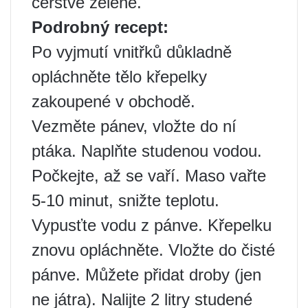
čerstvé zelené.
Podrobný recept:
Po vyjmutí vnitřků důkladně
opláchněte tělo křepelky
zakoupené v obchodě.
Vezměte pánev, vložte do ní
ptáka. Naplňte studenou vodou.
Počkejte, až se vaří. Maso vařte
5-10 minut, snižte teplotu.
Vypusťte vodu z pánve. Křepelku
znovu opláchněte. Vložte do čisté
pánve. Můžete přidat droby (jen
ne játra). Nalijte 2 litry studené