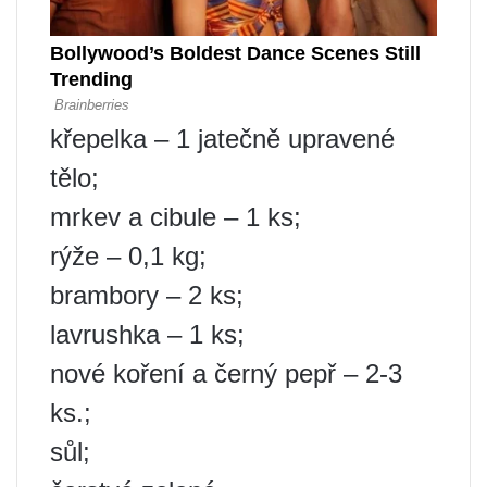
křepelka – 1 jatečně upravené
tělo;
mrkev a cibule – 1 ks;
rýže – 0,1 kg;
brambory – 2 ks;
lavrushka – 1 ks;
nové koření a černý pepř – 2-3
ks.;
sůl;