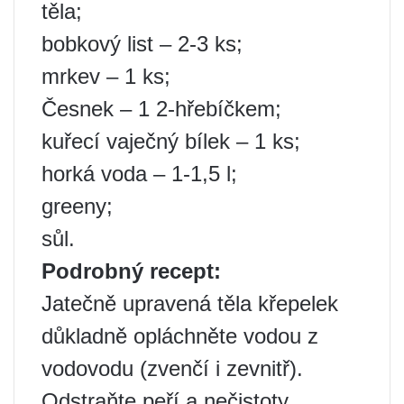
těla;
bobkový list – 2-3 ks;
mrkev – 1 ks;
Česnek – 1 2-hřebíčkem;
kuřecí vaječný bílek – 1 ks;
horká voda – 1-1,5 l;
greeny;
sůl.
Podrobný recept:
Jatečně upravená těla křepelek
důkladně opláchněte vodou z
vodovodu (zvenčí i zevnitř).
Odstraňte peří a nečistoty.