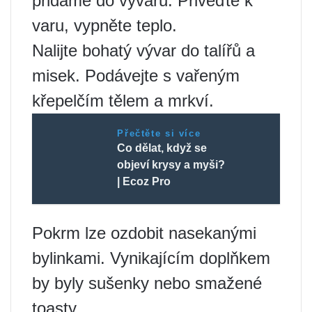
přidáme do vývaru. Přiveďte k
varu, vypněte teplo.
Nalijte bohatý vývar do talířů a
misek. Podávejte s vařeným
křepelčím tělem a mrkví.
Přečtěte si více
Co dělat, když se
objeví krysy a myši?
| Ecoz Pro
Pokrm lze ozdobit nasekanými
bylinkami. Vynikajícím doplňkem
by byly sušenky nebo smažené
toasty.