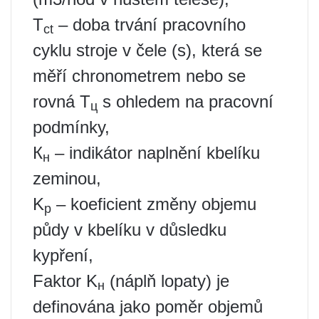
Т
– doba trvání pracovního
ct
cyklu stroje v čele (s), která se
měří chronometrem nebo se
rovná T
s ohledem na pracovní
ц
podmínky,
К
– indikátor naplnění kbelíku
н
zeminou,
K
– koeficient změny objemu
р
půdy v kbelíku v důsledku
kypření,
Faktor K
(náplň lopaty) je
н
definována jako poměr objemů