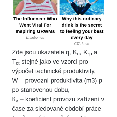
Zde jsou ukazatele q, K
, K.
a
н
р
T
stejné jako ve vzorci pro
ct
výpočet technické produktivity,
W – provozní produktivita (m3) p
po stanovenou dobu,
К
– koeficient provozu zařízení v
и
čase za sledované období práce