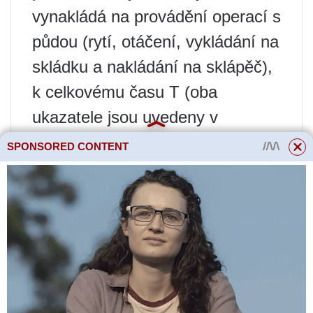
vynakládá na provádění operací s
půdou (rytí, otáčení, vykládání na
skládku a nakládání na sklápěč),
k celkovému času T (oba
ukazatele jsou uvedeny v
hodinách) za konkrétní dobu
SPONSORED CONTENT
provozu rypadla. Pro výpočet K
и
Použitý vzorec je:
Například T
doba výkopu je 6
ч
hodin a směna trvá 8 hodin, pak:
Provozní výkon
Hovoříme o průměrném výkonu