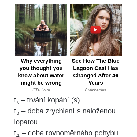
t
– trvání kopání (s),
к
t
– doba zrychlení s naloženou
р
lopatou,
t
– doba rovnoměrného pohybu
д