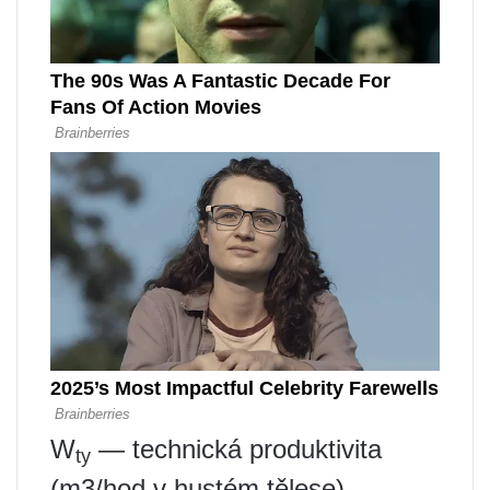
W
— technická produktivita
ty
(m3/hod v hustém tělese),