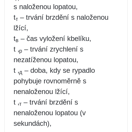
s naloženou lopatou,
t
– trvání brzdění s naloženou
т
lžící,
t
– čas vyložení kbelíku,
в
t ‚
– trvání zrychlení s
р
nezatíženou lopatou,
t ‚
– doba, kdy se rypadlo
д
pohybuje rovnoměrně s
nenaloženou lžící,
t ‚
– trvání brzdění s
т
nenaloženou lopatou (v
sekundách),