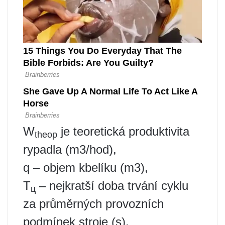
W
je teoretická produktivita
theop
rypadla (m3/hod),
q – objem kbelíku (m3),
Т
– nejkratší doba trvání cyklu
ц
za průměrných provozních
podmínek stroje (s).