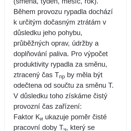
(směna, týden, měsíc, rok).
Během provozu rypadla dochází
k určitým dočasným ztrátám v
důsledku jeho pohybu,
průběžných oprav, údržby a
doplňování paliva. Pro výpočet
produktivity rypadla za směnu,
ztracený čas T
by měla být
пр
odečtena od součtu za směnu T.
V důsledku toho získáme čistý
provozní čas zařízení:
Faktor K
ukazuje poměr čisté
и
pracovní doby T
, který se
ч