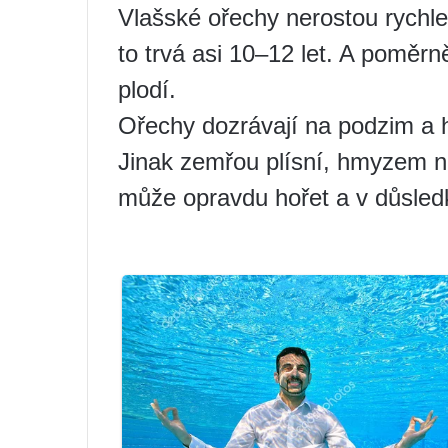
Vlašské ořechy nerostou rychl
to trvá asi 10–12 let. A poměrn
plodí.
Ořechy dozrávají na podzim a hl
Jinak zemřou plísní, hmyzem n
může opravdu hořet a v důsledk