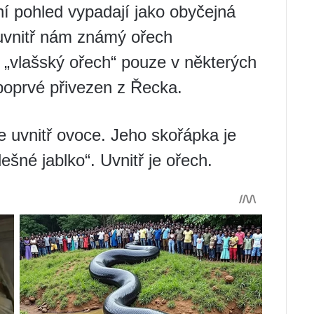
ní pohled vypadají jako obyčejná
uvnitř nám ​​známý ořech
„vlašský ořech“ pouze v některých
oprvé přivezen z Řecka.
te uvnitř ovoce. Jeho skořápka je
ešné jablko“. Uvnitř je ořech.