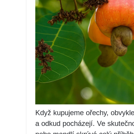
Když kupujeme ořechy, obvykle
a odkud pocházejí. Ve skutečno