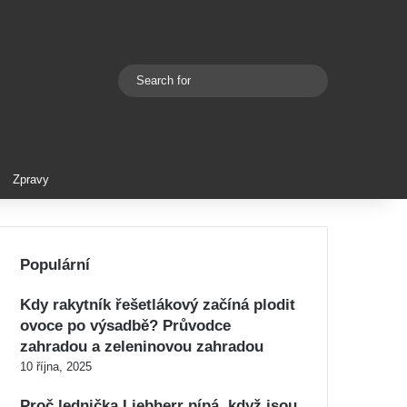
Search
Switch skin
for
Zpravy
Populární
Kdy rakytník řešetlákový začíná plodit
ovoce po výsadbě? Průvodce
zahradou a zeleninovou zahradou
10 října, 2025
Proč lednička Liebherr pípá, když jsou