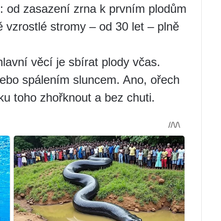
e: od zasazení zrna k prvním plodům
ě vzrostlé stromy – od 30 let – plně
avní věcí je sbírat plody včas.
ebo spálením sluncem. Ano, ořech
u toho zhořknout a bez chuti.