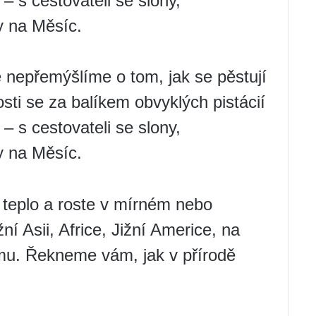
– s cestovateli se slony,
y na Měsíc.
 nepřemýšlíme o tom, jak se pěstují
sti se za balíkem obvyklých pistácií
– s cestovateli se slony,
y na Měsíc.
e teplo a roste v mírném nebo
í Asii, Africe, Jižní Americe, na
mu. Řekneme vám, jak v přírodě