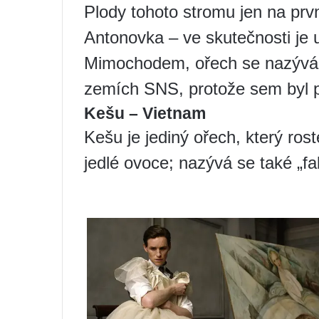
Plody tohoto stromu jen na prv
Antonovka – ve skutečnosti je 
Mimochodem, ořech se nazývá 
zemích SNS, protože sem byl p
Kešu – Vietnam
Kešu je jediný ořech, který ros
jedlé ovoce; nazývá se také „fal