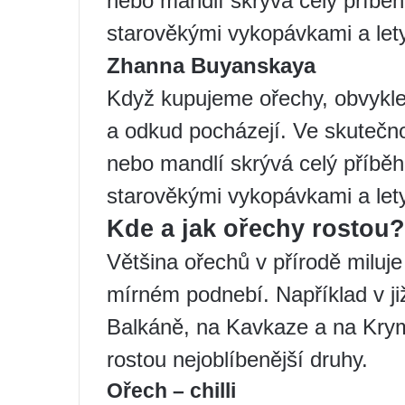
nebo mandlí skrývá celý příběh 
starověkými vykopávkami a let
Zhanna Buyanskaya
Když kupujeme ořechy, obvykle
a odkud pocházejí. Ve skutečno
nebo mandlí skrývá celý příběh 
starověkými vykopávkami a let
Kde a jak ořechy rostou?
Většina ořechů v přírodě miluj
mírném podnebí. Například v jižn
Balkáně, na Kavkaze a na Kry
rostou nejoblíbenější druhy.
Ořech – chilli