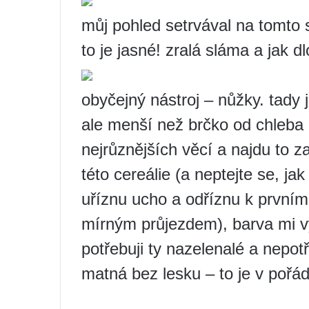
můj pohled setrvával na tomto sh
to je jasné! zralá sláma a jak 
obyčejný nástroj – nůžky. tady 
ale menší než brčko od chleba 
nejrůznějších věcí a najdu to z
této cereálie (a neptejte se, ja
uříznu ucho a odříznu k prvnímu
mírným průjezdem), barva mi vy
potřebuji ty nazelenalé a nepotř
matná bez lesku – to je v pořád