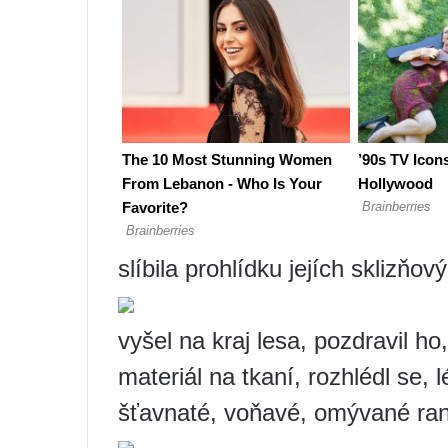
slíbila prohlídku jejích sklizňo
vyšel na kraj lesa, pozdravil h
materiál na tkaní, rozhlédl se, l
šťavnaté, voňavé, omývané ran