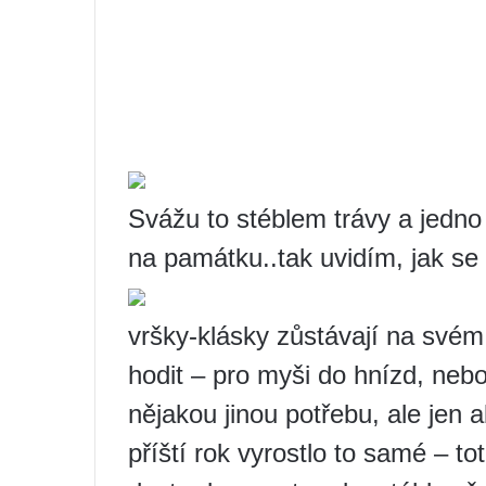
Svážu to stéblem trávy a jedn
na památku..tak uvidím, jak se
vršky-klásky zůstávají na své
hodit – pro myši do hnízd, neb
nějakou jinou potřebu, ale jen
příští rok vyrostlo to samé – to