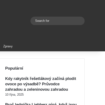
Search
Switch skin
for
Zpravy
Populární
Kdy rakytník řešetlákový začíná plodit
ovoce po výsadbě? Průvodce
zahradou a zeleninovou zahradou
10 října, 2025
Proč lednička Liebherr pípá, když jsou