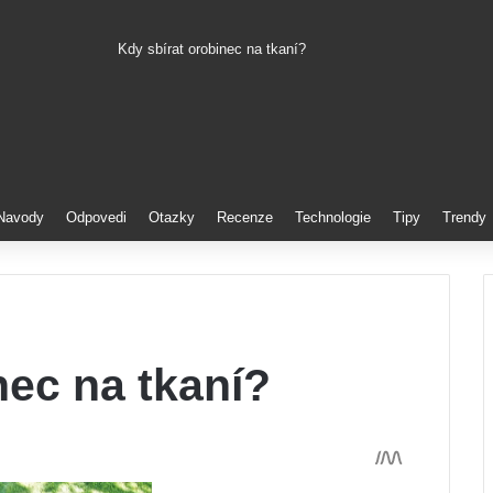
Kdy sbírat orobinec na tkaní?
Pinterest
Navody
Odpovedi
Otazky
Recenze
Technologie
Tipy
Trendy
nec na tkaní?