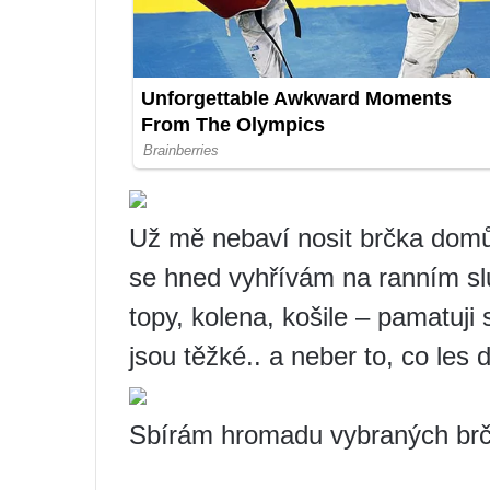
Už mě nebaví nosit brčka domů
se hned vyhřívám na ranním slu
topy, kolena, košile – pamatuji s
jsou těžké.. a neber to, co les 
Sbírám hromadu vybraných brč