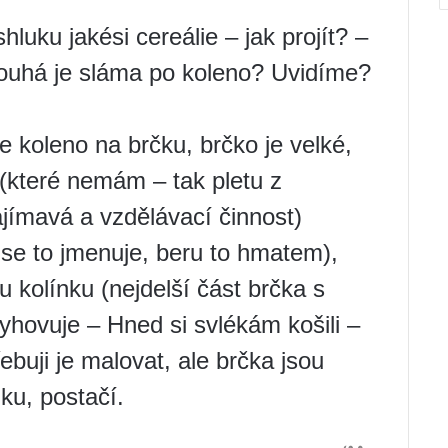
luku jakési cereálie – jak projít? –
dlouhá je sláma po koleno? Uvidíme?
je koleno na brčku, brčko je velké,
(které nemám – tak pletu z
ajímavá a vzdělávací činnost)
k se to jmenuje, beru to hmatem),
 kolínku (nejdelší část brčka s
hovuje – Hned si svlékám košili –
ebuji je malovat, ale brčka jsou
ku, postačí.