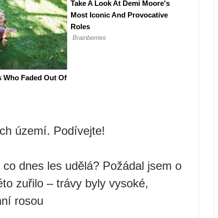
vých území. Podívejte!
o, co dnes les udělá? Požádal jsem o
éto zuřilo – trávy byly vysoké,
ní rosou