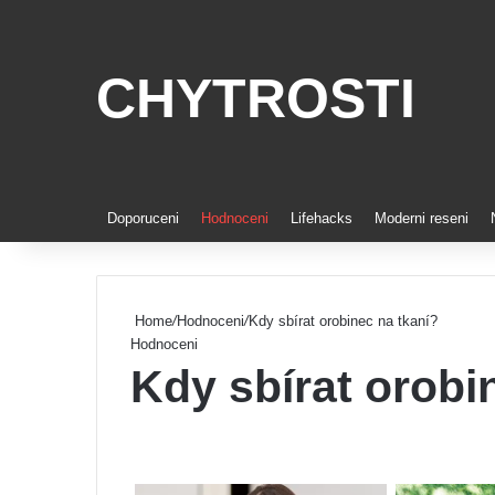
CHYTROSTI
Doporuceni
Hodnoceni
Lifehacks
Moderni reseni
Home
/
Hodnoceni
/
Kdy sbírat orobinec na tkaní?
Hodnoceni
Kdy sbírat orobi