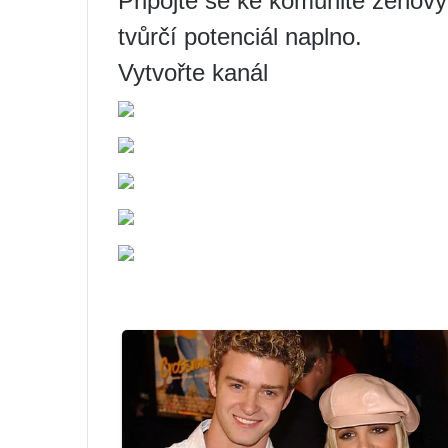
Připojte se ke komunitě zenový
tvůrčí potenciál naplno.
Vytvořte kanál