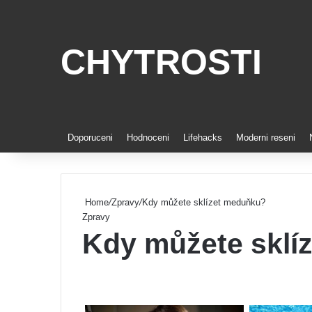
CHYTROSTI
Doporuceni
Hodnoceni
Lifehacks
Moderni reseni
Home
/
Zpravy
/
Kdy můžete sklízet meduňku?
Zpravy
Kdy můžete sklí