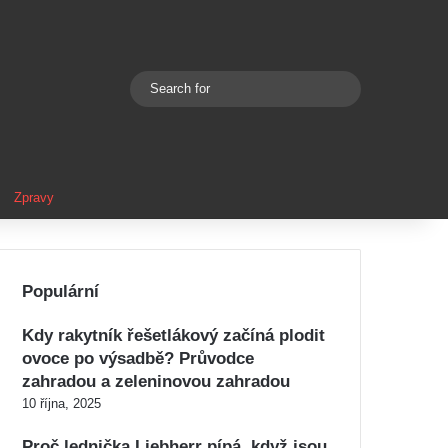
Search
Switch skin
for
Zpravy
Populární
Kdy rakytník řešetlákový začíná plodit
ovoce po výsadbě? Průvodce
zahradou a zeleninovou zahradou
10 října, 2025
Proč lednička Liebherr pípá, když jsou