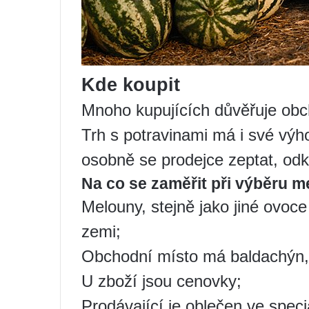
Kde koupit
Mnoho kupujících důvěřuje obch
Trh s potravinami má i své výh
osobně se prodejce zeptat, od
Na co se zaměřit při výběru m
Melouny, stejně jako jiné ovoce
zemi;
Obchodní místo má baldachýn, 
U zboží jsou cenovky;
Prodávající je oblečen ve spec