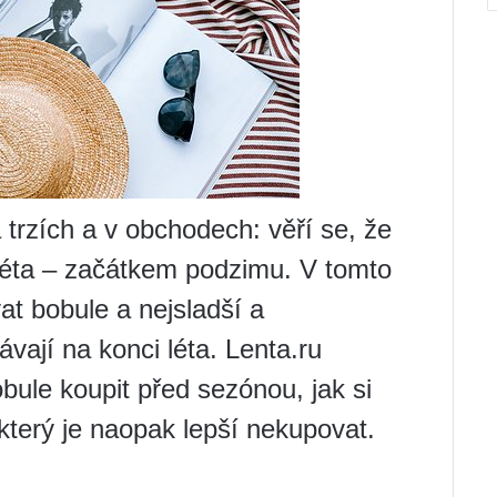
 trzích a v obchodech: věří se, že
i léta – začátkem podzimu. V tomto
at bobule a nejsladší a
vají na konci léta. Lenta.ru
obule koupit před sezónou, jak si
který je naopak lepší nekupovat.