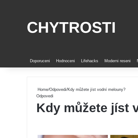
CHYTROSTI
Doporuceni
Hodnoceni
Lifehacks
Moderni reseni
Home
/
Odpovedi
/
Kdy můžete jíst vodní melouny?
Odpovedi
Kdy můžete jíst