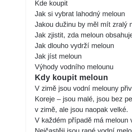
Kde koupit
Jak si vybrat lahodný meloun
Jakou dužinu by měl mít zralý
Jak zjistit, zda meloun obsahu
Jak dlouho vydrží meloun
Jak jíst meloun
Výhody vodního melounu
Kdy koupit meloun
V zimě jsou vodní melouny při
Koreje – jsou malé, jsou bez pe
v zimě, ale jsou naopak velké.
V každém případě má meloun v 
Nejčastěji jsou rané vodní melo