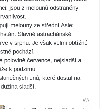
nci: jsou z melounů odstraněny
trvanlivost.
ují melouny ze střední Asie:
chstán. Slavné astrachánské
rve v srpnu. Je však velmi obtížné
astně pochází.
 polovině července, nejsladší a
blíže k podzimu
slunečných dnů, které dostal na
 dužina sladší.