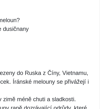
 meloun?
je dusičnany
vezeny do Ruska z Číny, Vietnamu,
cek. Íránské melouny se přivážejí i
zimě méně chuti a sladkosti.
uny raně dozrávající odrůdy, které