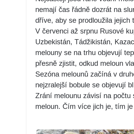
nemají čas řádně dozrát na slu
dříve, aby se prodloužila jejich 
V červenci až srpnu Rusové kup
Uzbekistán, Tádžikistán, Kaza
melouny se na trhu objevují tep
přesně zjistit, odkud meloun vl
Sezóna melounů začíná v druhé
nejzralejší bobule se objevují 
Zrání melounu závisí na počtu 
meloun. Čím více jich je, tím je