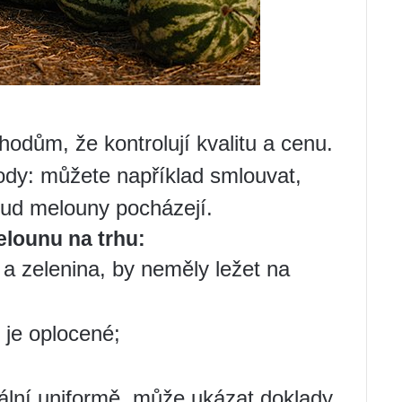
odům, že kontrolují kvalitu a cenu.
ody: můžete například smlouvat,
kud melouny pocházejí.
elounu na trhu:
 a zelenina, by neměly ležet na
je oplocené;
iální uniformě, může ukázat doklady