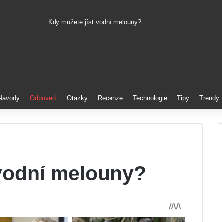
Kdy můžete jíst vodní melouny?
Pinterest
Navody
Odpovedi
Otazky
Recenze
Technologie
Tipy
Trendy
 vodní melouny?