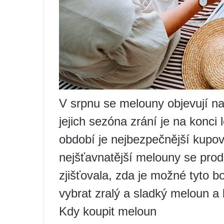
V srpnu se melouny objevují na
jejich sezóna zrání je na konc
období je nejbezpečnější kupov
nejšťavnatější melouny se prodá
zjišťovala, zda je možné tyto b
vybrat zralý a sladký meloun a 
Kdy koupit meloun