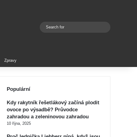
Search
Switch skin
for
Zpravy
Populární
Kdy rakytník řešetlákový začíná plodit
ovoce po výsadbě? Průvodce
zahradou a zeleninovou zahradou
10 října, 2025
Proč lednička Liebherr pípá, když jsou