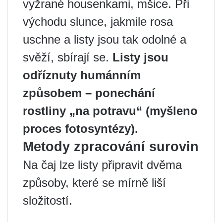
vyžrané housenkami, mšice. Při
východu slunce, jakmile rosa
uschne a listy jsou tak odolné a
svěží, sbírají se.
Listy jsou
odříznuty humánním
způsobem – ponechání
rostliny „na potravu“ (myšleno
proces fotosyntézy).
Metody zpracování surovin
Na čaj lze listy připravit dvěma
způsoby, které se mírně liší
složitostí.