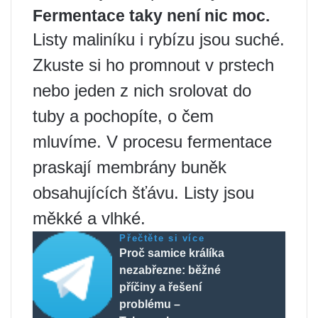
Fermentace taky není nic moc.
Listy maliníku i rybízu jsou suché.
Zkuste si ho promnout v prstech
nebo jeden z nich srolovat do
tuby a pochopíte, o čem
mluvíme. V procesu fermentace
praskají membrány buněk
obsahujících šťávu. Listy jsou
měkké a vlhké.
Přečtěte si více
Proč samice králíka
nezabřezne: běžné
příčiny a řešení
problému –