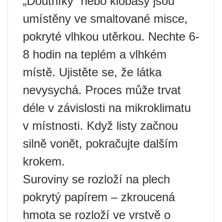
„Doutníky“ nebo klobásy jsou
umístěny ve smaltované misce,
pokryté vlhkou utěrkou. Nechte 6-
8 hodin na teplém a vlhkém
místě. Ujistěte se, že látka
nevysychá. Proces může trvat
déle v závislosti na mikroklimatu
v místnosti. Když listy začnou
silně vonět, pokračujte dalším
krokem.
Suroviny se rozloží na plech
pokrytý papírem – zkroucená
hmota se rozloží ve vrstvě o