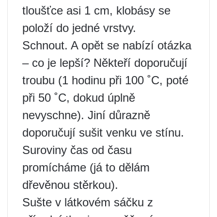
tloušťce asi 1 cm, klobásy se
položí do jedné vrstvy.
Schnout. A opět se nabízí otázka
– co je lepší? Někteří doporučují
troubu (1 hodinu při 100 ˚C, poté
při 50 ˚C, dokud úplně
nevyschne). Jiní důrazně
doporučují sušit venku ve stínu.
Suroviny čas od času
promícháme (já to dělám
dřevěnou stěrkou).
Sušte v látkovém sáčku z