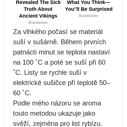
Za vlhkého počasí se materiál
suší v sušárně. Během prvních
patnácti minut se teplota nastaví
na 100 ˚C a poté se suší při 60
˚C. Listy se rychle suší v
elektrické sušičce při teplotě 50–
60 ˚C.
Podle mého názoru se aroma
touto metodou ukazuje jako
svěží, zejména pro list rybízu.