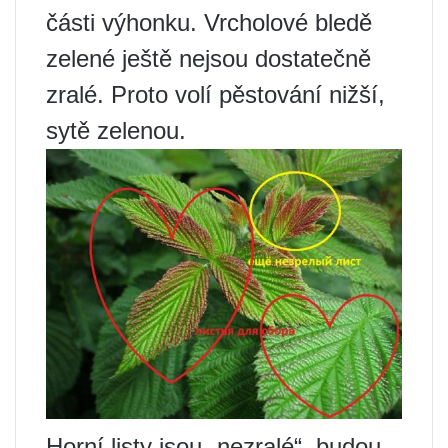
části výhonku. Vrcholové bledě
zelené ještě nejsou dostatečně
zralé. Proto volí pěstování nižší,
sytě zelenou.
Horní listy jsou „nezralé“, budou