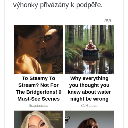
výhonky přivázány k podpěře.