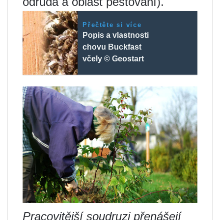
odrůda a oblast pěstování).
Přečtěte si více
Popis a vlastnosti
chovu Buckfast
včely © Geostart
Pracovitější soudruzi přenášejí