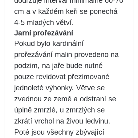
dodržuje interval minimálně 60-70
cm a v každém keři se ponechá
4-5 mladých větví.
Jarní prořezávání
Pokud bylo kardinální
prořezávání malin provedeno na
podzim, na jaře bude nutné
pouze revidovat přezimované
jednoleté výhonky. Větve se
zvednou ze země a odstraní se
úplně zmrzlé, u zmrzlých se
zkrátí vrchol na živou ledvinu.
Poté jsou všechny zbývající