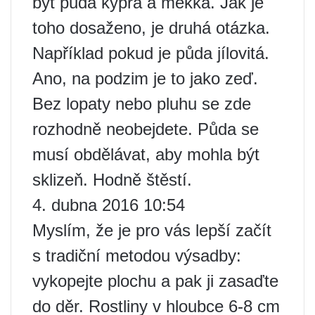
být půda kyprá a měkká. Jak je
toho dosaženo, je druhá otázka.
Například pokud je půda jílovitá.
Ano, na podzim je to jako zeď.
Bez lopaty nebo pluhu se zde
rozhodně neobejdete. Půda se
musí obdělávat, aby mohla být
sklizeň. Hodně štěstí.
4. dubna 2016 10:54
Myslím, že je pro vás lepší začít
s tradiční metodou výsadby:
vykopejte plochu a pak ji zasaďte
do děr. Rostliny v hloubce 6-8 cm