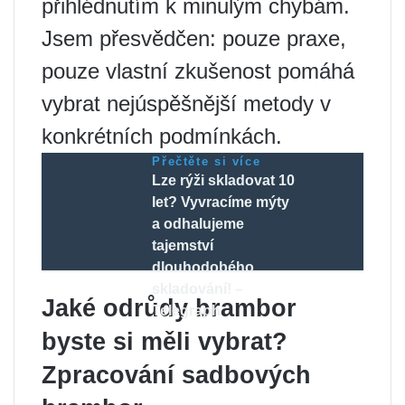
přihlédnutím k minulým chybám.
Jsem přesvědčen: pouze praxe,
pouze vlastní zkušenost pomáhá
vybrat nejúspěšnější metody v
konkrétních podmínkách.
Přečtěte si více
Lze rýži skladovat 10
let? Vyvracíme mýty
a odhalujeme
tajemství
dlouhodobého
skladování! –
Jaké odrůdy brambor
Telegraph
byste si měli vybrat?
Zpracování sadbových