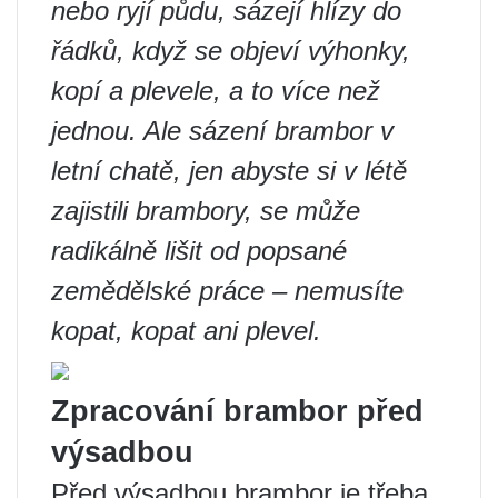
nebo ryjí půdu, sázejí hlízy do
řádků, když se objeví výhonky,
kopí a plevele, a to více než
jednou. Ale sázení brambor v
letní chatě, jen abyste si v létě
zajistili brambory, se může
radikálně lišit od popsané
zemědělské práce – nemusíte
kopat, kopat ani plevel.
Zpracování brambor před
výsadbou
Před výsadbou brambor je třeba