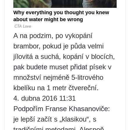
A na podzim, po vykopání
brambor, pokud je půda velmi
jílovitá a suchá, kopání v blocích,
pak budete muset přidat písek v
množství nejméně 5-litrového
kbelíku na 1 metr čtvereční.
4. dubna 2016 11:31
Podpořím Franse Khasanoviče:
je lepší začít s „klasikou“, s
tradičními metodami. Alespoň