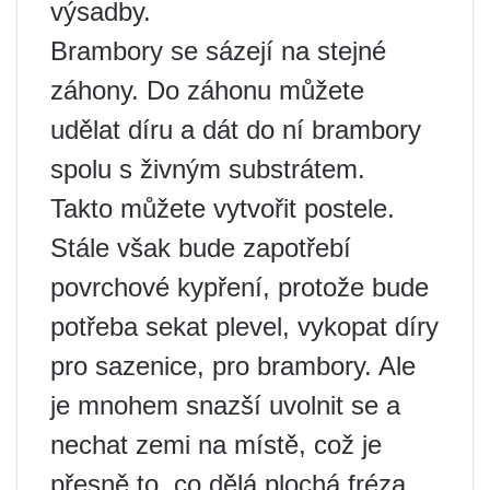
výsadby.
Brambory se sázejí na stejné
záhony. Do záhonu můžete
udělat díru a dát do ní brambory
spolu s živným substrátem.
Takto můžete vytvořit postele.
Stále však bude zapotřebí
povrchové kypření, protože bude
potřeba sekat plevel, vykopat díry
pro sazenice, pro brambory. Ale
je mnohem snazší uvolnit se a
nechat zemi na místě, což je
přesně to, co dělá plochá fréza,