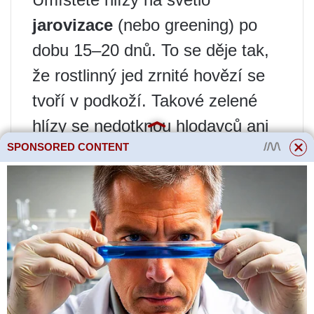
jarovizace
(nebo greening) po
dobu 15–20 dnů. To se děje tak,
že rostlinný jed zrnité hovězí se
tvoří v podkoží. Takové zelené
hlízy se nedotknou hlodavců ani
SPONSORED CONTENT
hlodavého hmyzu. Nejjednodušší
způsob je uchovávat sušené hlízy
ve skleněných nádobách na
parapetu a čas od času sklenice
otočit. Nebo hlízy rozložte v jedné
vrstvě na noviny na skříňky nebo
parapety.