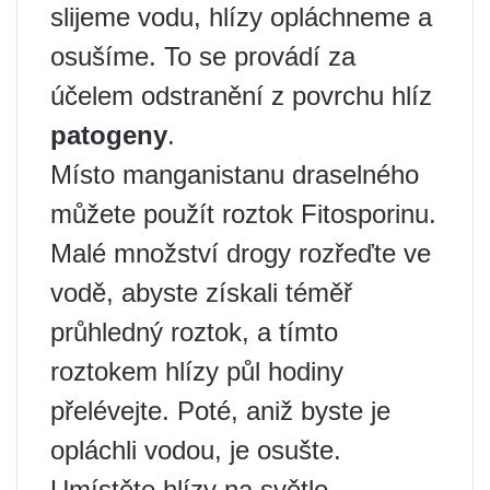
slijeme vodu, hlízy opláchneme a
osušíme. To se provádí za
účelem odstranění z povrchu hlíz
patogeny
.
Místo manganistanu draselného
můžete použít roztok Fitosporinu.
Malé množství drogy rozřeďte ve
vodě, abyste získali téměř
průhledný roztok, a tímto
roztokem hlízy půl hodiny
přelévejte. Poté, aniž byste je
opláchli vodou, je osušte.
Umístěte hlízy na světlo