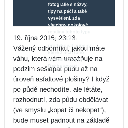
fotografie s názvy,
tipy na péči a také
vysvětlení, zda
všechny pokojové
rostliny tohoto typu
19. října 2016, 23:13
mohou doma
produkovat pupeny,
Vážený odborníku, jakou máte
které z nich toho
váhu, která vám umožňuje na
nejsou schopny.
Dacha expert
podzim sešlapat půdu až na
úroveň asfaltové plošiny? I když
po půdě nechodíte, ale létáte,
rozhodnutí, zda půdu obdělávat
(ve smyslu „kopat či nekopat“),
bude muset padnout na základě