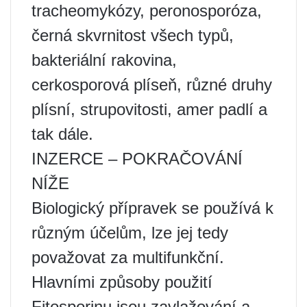
tracheomykózy, peronosporóza,
černá skvrnitost všech typů,
bakteriální rakovina,
cerkosporová plíseň, různé druhy
plísní, strupovitosti, amer padlí a
tak dále.
INZERCE – POKRAČOVÁNÍ
NÍŽE
Biologický přípravek se používá k
různým účelům, lze jej tedy
považovat za multifunkční.
Hlavními způsoby použití
Fitosporinu jsou zavlažování a