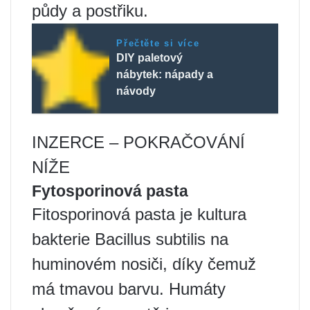
půdy a postřiku.
Přečtěte si více
DIY paletový
nábytek: nápady a
návody
INZERCE – POKRAČOVÁNÍ
NÍŽE
Fytosporinová pasta
Fitosporinová pasta je kultura
bakterie Bacillus subtilis na
huminovém nosiči, díky čemuž
má tmavou barvu. Humáty