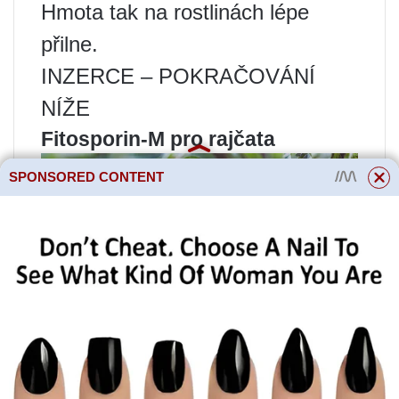
Hmota tak na rostlinách lépe
přilne.
INZERCE – POKRAČOVÁNÍ
NÍŽE
Fitosporin-M pro rajčata
SPONSORED CONTENT
Vyrábí se speciální Fitosporin pro