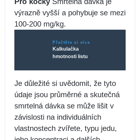
Pro kočky
Smrtelná dávka je
výrazně vyšší a pohybuje se mezi
100-200 mg/kg.
Přečtěte si více
Kalkulačka
hmotnosti listu
Je důležité si uvědomit, že tyto
údaje jsou průměrné a skutečná
smrtelná dávka se může lišit v
závislosti na individuálních
vlastnostech zvířete, typu jedu,
jeho koncentraci a dalších