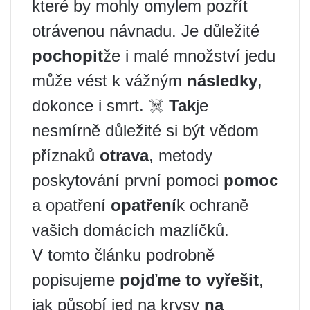
které by mohly omylem pozřít
otrávenou návnadu. Je důležité
pochopit
že i malé množství jedu
může vést k vážným
následky
,
dokonce i smrt. ☠️
Tak
je
nesmírně důležité si být vědom
příznaků
otrava
, metody
poskytování první pomoci
pomoc
a opatření
opatření
k ochraně
vašich domácích mazlíčků.
V tomto článku podrobně
popisujeme
pojďme to vyřešit
,
jak působí jed na krysy
na