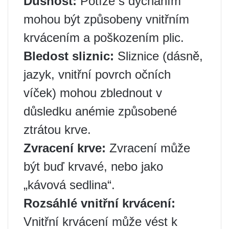
Dušnost:
Potíže s dýcháním
mohou být způsobeny vnitřním
krvácením a poškozením plic.
Bledost sliznic:
Sliznice (dásně,
jazyk, vnitřní povrch očních
víček) mohou zblednout v
důsledku anémie způsobené
ztrátou krve.
Zvracení krve:
Zvracení může
být buď krvavé, nebo jako
„kávová sedlina“.
Rozsáhlé vnitřní krvácení:
Vnitřní krvácení může vést k