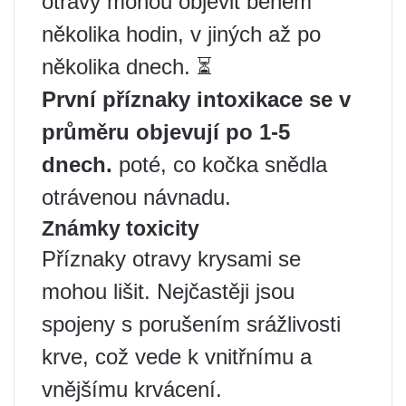
otravy mohou objevit během
několika hodin, v jiných až po
několika dnech. ⏳
První příznaky intoxikace se v
průměru objevují po 1-5
dnech.
poté, co kočka snědla
otrávenou návnadu.
Známky toxicity
Příznaky otravy krysami se
mohou lišit. Nejčastěji jsou
spojeny s porušením srážlivosti
krve, což vede k vnitřnímu a
vnějšímu krvácení.