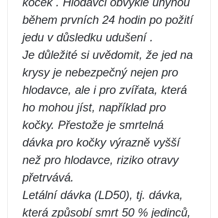
koček . Hlodavci obvykle uhynou
během prvních 24 hodin po požití
jedu v důsledku udušení .
Je důležité si uvědomit, že jed na
krysy je nebezpečný nejen pro
hlodavce, ale i pro zvířata, která
ho mohou jíst, například pro
kočky. Přestože je smrtelná
dávka pro kočky výrazně vyšší
než pro hlodavce, riziko otravy
přetrvává.
Letální dávka (LD50), tj. dávka,
která způsobí smrt 50 % jedinců,