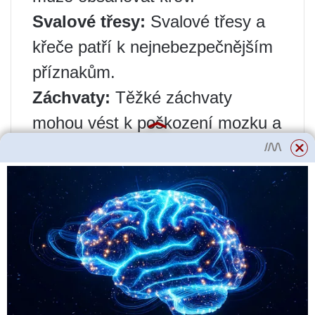
Svalové třesy:
Svalové třesy a
křeče patří k nejnebezpečnějším
příznakům.
Záchvaty:
Těžké záchvaty
mohou vést k poškození mozku a
smrti.
Ztráta koordinace:
Zvíře může
ztratit koordinaci pohybů, potácet
se a padat.
Kolaps:
V závažných případech
se může vyvinout kolaps
doprovázený ztrátou vědomí.