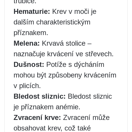
trubice.
Hematurie:
Krev v moči je
dalším charakteristickým
příznakem.
Melena:
Krvavá stolice –
naznačuje krvácení ve střevech.
Dušnost:
Potíže s dýcháním
mohou být způsobeny krvácením
v plicích.
Bledost sliznic:
Bledost sliznic
je příznakem anémie.
Zvracení krve:
Zvracení může
obsahovat krev, což také