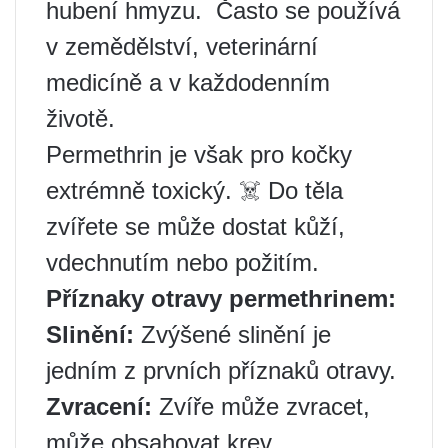
hubení hmyzu. ️ Často se používá
v zemědělství, veterinární
medicíně a v každodenním
životě.
Permethrin je však pro kočky
extrémně toxický. ☠️ Do těla
zvířete se může dostat kůží,
vdechnutím nebo požitím.
Příznaky otravy permethrinem:
Slinění:
Zvýšené slinění je
jedním z prvních příznaků otravy.
Zvracení:
Zvíře může zvracet,
může obsahovat krev.