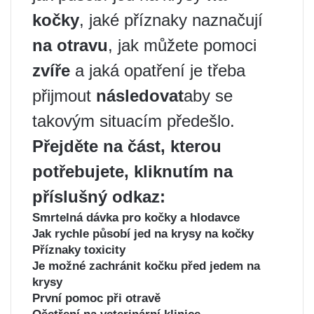
kočky
, jaké příznaky naznačují
na otravu
, jak můžete pomoci
zvíře
a jaká opatření je třeba
přijmout
následovat
aby se
takovým situacím předešlo.
Přejděte na část, kterou
potřebujete, kliknutím na
příslušný odkaz:
Smrtelná dávka pro kočky a hlodavce
Jak rychle působí jed na krysy na kočky
Příznaky toxicity
Je možné zachránit kočku před jedem na
krysy
První pomoc při otravě