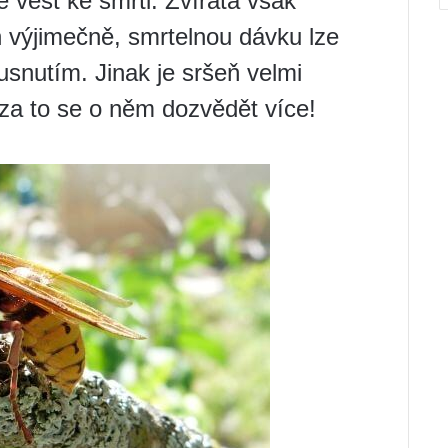
vést ke smrti. Zvířata však
n výjimečně, smrtelnou dávku lze
snutím. Jinak je sršeň velmi
 za to se o něm dozvědět více!