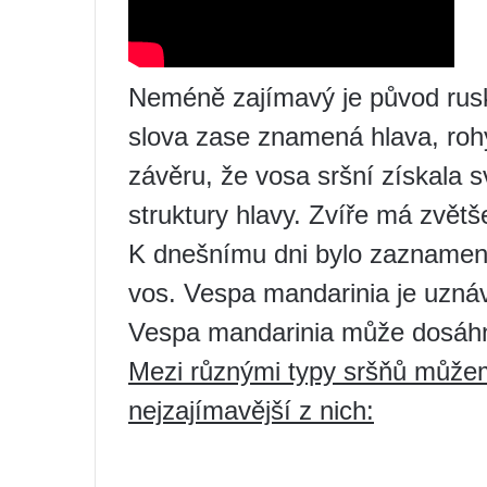
Neméně zajímavý je původ rusk
slova zase znamená hlava, rohy
závěru, že vosa sršní získala
struktury hlavy. Zvíře má zvětš
K dnešnímu dni bylo zaznamen
vos. Vespa mandarinia je uznáv
Vespa mandarinia může dosáhno
Mezi různými typy sršňů může
nejzajímavější z nich: