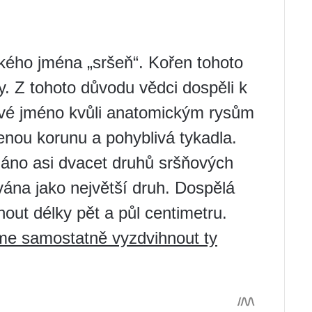
ého jména „sršeň“. Kořen tohoto
. Z tohoto důvodu vědci dospěli k
 své jméno kvůli anatomickým rysům
enou korunu a pohyblivá tykadla.
áno asi dvacet druhů sršňových
ána jako největší druh. Dospělá
ut délky pět a půl centimetru.
me samostatně vyzdvihnout ty