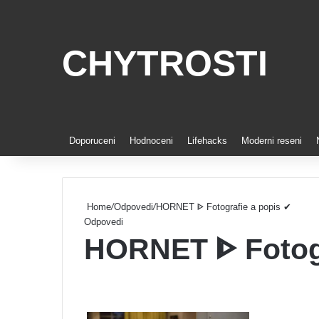
CHYTROSTI
Doporuceni
Hodnoceni
Lifehacks
Moderni reseni
Home
/
Odpovedi
/
HORNET ᐈ Fotografie a popis ✔
Odpovedi
HORNET ᐈ Fotogr