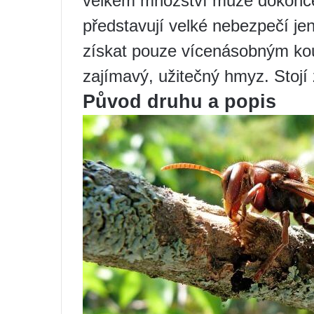
velkém množství může dokonce 
představují velké nebezpečí je
získat pouze vícenásobným kou
zajímavý, užitečný hmyz. Stojí
Původ druhu a popis