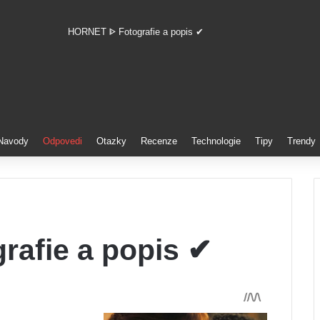
HORNET ᐈ Fotografie a popis ✔
Pinterest
Navody
Odpovedi
Otazky
Recenze
Technologie
Tipy
Trendy
afie a popis ✔