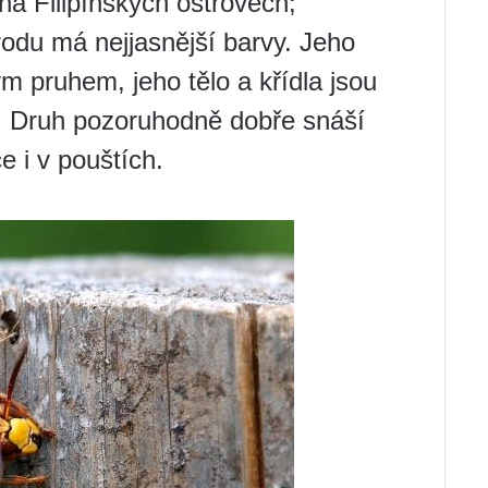
na Filipínských ostrovech;
rodu má nejjasnější barvy. Jeho
m pruhem, jeho tělo a křídla jsou
. Druh pozoruhodně dobře snáší
e i v pouštích.