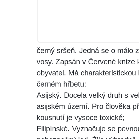
černý sršeň. Jedná se o málo 
vosy. Zapsán v Červené knize k
obyvatel. Má charakteristickou
černém hřbetu;
Asijský. Docela velký druh s ve
asijském území. Pro člověka př
kousnutí je vysoce toxické;
Filipínské. Vyznačuje se pevno