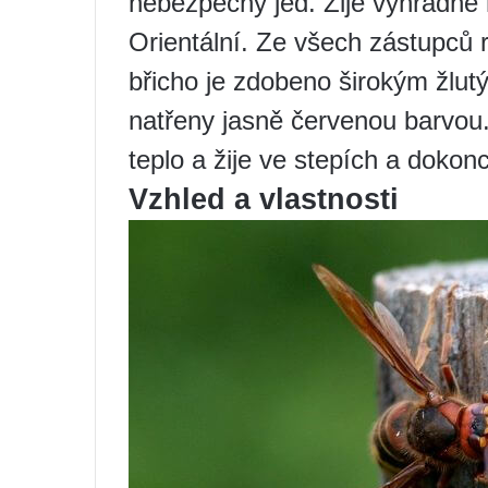
nebezpečný jed. Žije výhradně 
Orientální. Ze všech zástupců 
břicho je zdobeno širokým žlutý
natřeny jasně červenou barvou
teplo a žije ve stepích a dokonc
Vzhled a vlastnosti