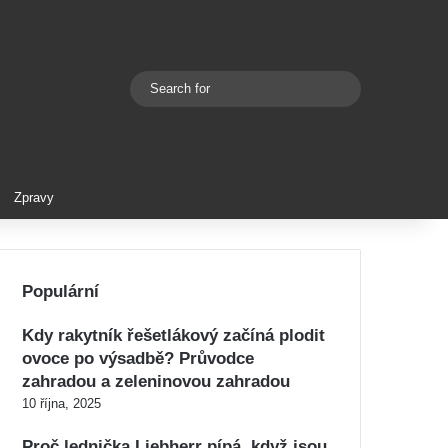
Search
Switch skin
for
Zpravy
Populární
Kdy rakytník řešetlákový začíná plodit
ovoce po výsadbě? Průvodce
zahradou a zeleninovou zahradou
10 října, 2025
Proč lednička Liebherr pípá, když jsou