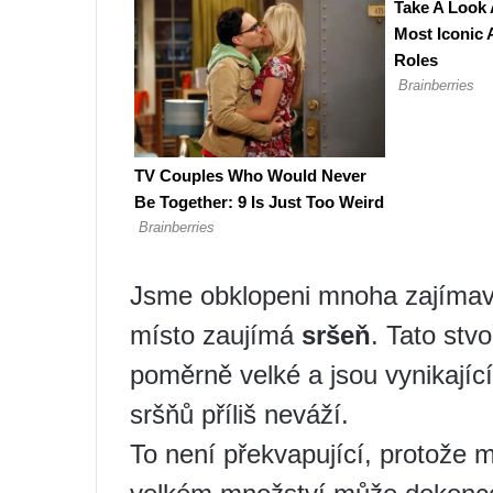
Jsme obklopeni mnoha zajímavý
místo zaujímá
sršeň
. Tato stv
poměrně velké a jsou vynikající
sršňů příliš neváží.
To není překvapující, protože m