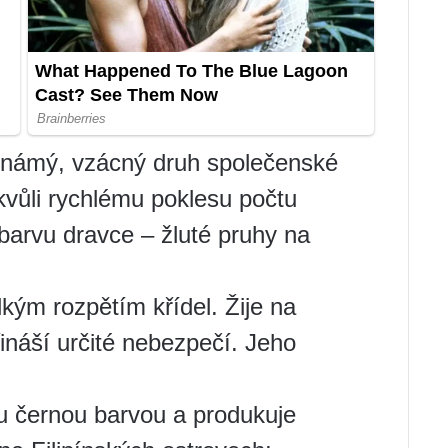
známý, vzácný druh společenské
vůli rychlému poklesu počtu
 barvu dravce – žluté pruhy na
lkým rozpětím křídel. Žije na
ináší určité nebezpečí. Jeho
u černou barvou a produkuje