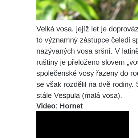
Velká vosa, jejíž let je doprov
to významný zástupce čeledi s
nazývaných vosa sršní. V latin
ruštiny je přeloženo slovem „v
společenské vosy řazeny do ro
se však rozdělil na dvě rodiny.
stále Vespula (malá vosa).
Video: Hornet