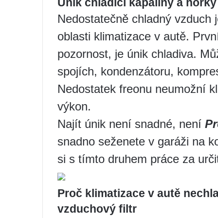
Únik chladicí kapaliny a horký
Nedostatečně chladný vzduch j
oblasti klimatizace v autě. Prvn
pozornost, je únik chladiva. M
spojích, kondenzátoru, kompres
Nedostatek freonu neumožní kli
výkon.
Najít únik není snadné, není
Pr
snadno seženete v garáži na ko
si s tímto druhem práce za urči
Proč klimatizace v autě nechl
vzduchový filtr