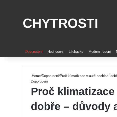
CHYTROSTI
Doporuceni
Hodnoceni
Lifehacks
Moderni reseni
Home
/
Doporuceni
/
Proč klimatizace v autě nechladí dob
Doporuceni
Proč klimatizace
dobře – důvody a