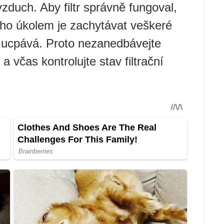
zduch. Aby filtr správně fungoval,
eho úkolem je zachytávat veškeré
 ucpává. Proto nezanedbávejte
 včas kontrolujte stav filtrační