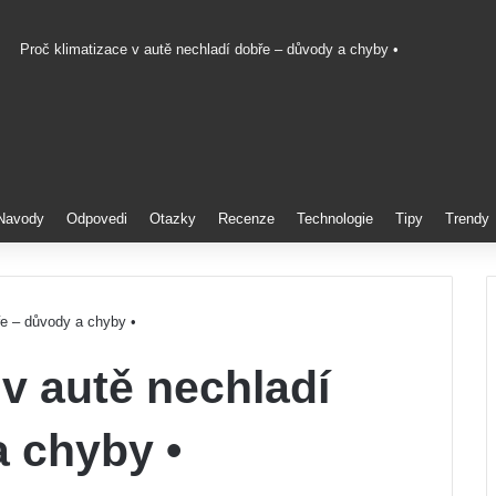
Proč klimatizace v autě nechladí dobře – důvody a chyby •
Pinterest
Navody
Odpovedi
Otazky
Recenze
Technologie
Tipy
Trendy
ře – důvody a chyby •
 v autě nechladí
 chyby •