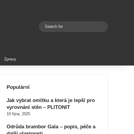
Search
Switch skin
for
Zpravy
Populární
Jak vybrat omítku a která je lepší pro
vyrovnání stěn – PLITONIT
10 října, 2025
Odrůda brambor Gala – popis, péče a
další vlastnosti