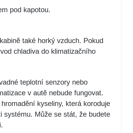
em pod kapotou.
kabině také horký vzduch. Pokud
ívod chladiva do klimatizačního
vadné teplotní senzory nebo
imatizace v autě nebude fungovat.
k hromadění kyseliny, která koroduje
i systému. Může se stát, že budete
.