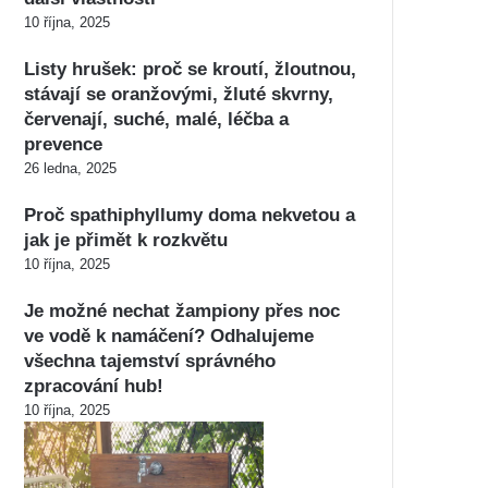
10 října, 2025
Listy hrušek: proč se kroutí, žloutnou,
stávají se oranžovými, žluté skvrny,
červenají, suché, malé, léčba a
prevence
26 ledna, 2025
Proč spathiphyllumy doma nekvetou a
jak je přimět k rozkvětu
10 října, 2025
Je možné nechat žampiony přes noc
ve vodě k namáčení? Odhalujeme
všechna tajemství správného
zpracování hub!
10 října, 2025