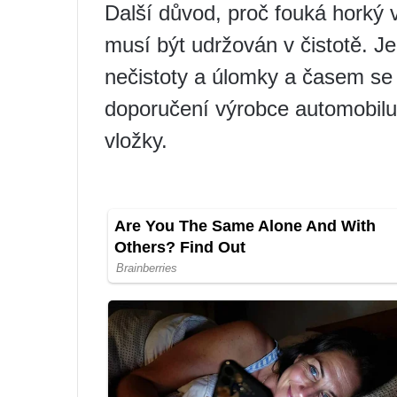
Další důvod, proč fouká horký v
musí být udržován v čistotě. J
nečistoty a úlomky a časem se
doporučení výrobce automobilu a
vložky.