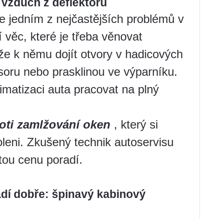
 vzduch z deflektoru
e jedním z nejčastějších problémů v
í věc, které je třeba věnovat
ůže k němu dojít otvory v hadicových
oru nebo prasklinou ve výparníku.
matizaci auta pracovat na plný
oti zamlžování oken
, který si
leni. Zkušený technik autoservisu
tou cenu poradí.
adí dobře: špinavý kabinový