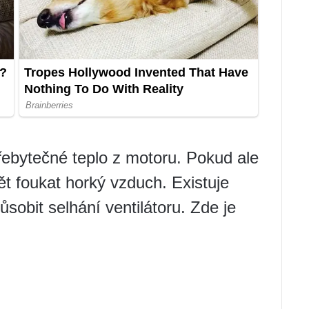
přebytečné teplo z motoru. Pokud ale
ět foukat horký vzduch. Existuje
sobit selhání ventilátoru. Zde je