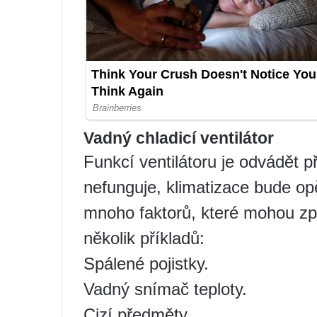
Vadný chladicí ventilátor
Funkcí ventilátoru je odvádět 
nefunguje, klimatizace bude op
mnoho faktorů, které mohou způ
několik příkladů:
Spálené pojistky.
Vadný snímač teploty.
Cizí předměty.