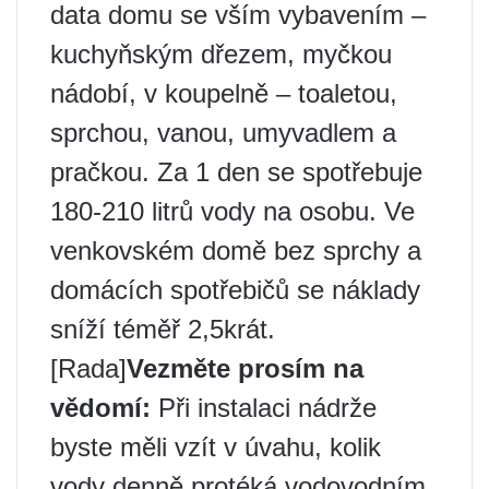
data domu se vším vybavením –
kuchyňským dřezem, myčkou
nádobí, v koupelně – toaletou,
sprchou, vanou, umyvadlem a
pračkou. Za 1 den se spotřebuje
180-210 litrů vody na osobu. Ve
venkovském domě bez sprchy a
domácích spotřebičů se náklady
sníží téměř 2,5krát.
[Rada]
Vezměte prosím na
vědomí:
Při instalaci nádrže
byste měli vzít v úvahu, kolik
vody denně protéká vodovodním