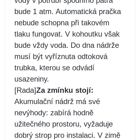
vody v potrubí spodního patra
bude 1 atm. Automatická pračka
nebude schopna při takovém
tlaku fungovat. V kohoutku však
bude vždy voda. Do dna nádrže
musí být vyříznuta odtoková
trubka, kterou se odvádí
usazeniny.
[Rada]
Za zmínku stojí:
Akumulační nádrž má své
nevýhody: zabírá hodně
užitečného prostoru, vyžaduje
dobrý strop pro instalaci. V zimě