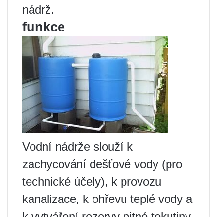
nádrž.
funkce
Vodní nádrže slouží k
zachycování dešťové vody (pro
technické účely), k provozu
kanalizace, k ohřevu teplé vody a
k vytváření rezervy pitné tekutiny.