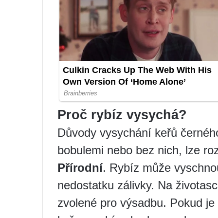
Proč rybíz vysychá?
Důvody vysychání keřů černého
bobulemi nebo bez nich, lze rozd
Přírodní
. Rybíz může vyschnou
nedostatku zálivky. Na životasc
zvolené pro výsadbu. Pokud je