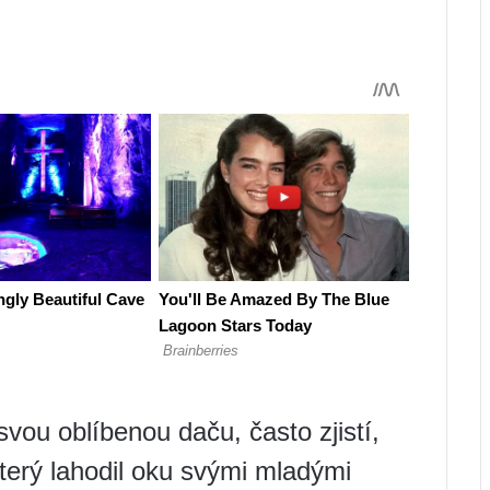
svou oblíbenou daču, často zjistí,
který lahodil oku svými mladými