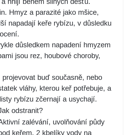
a hnijí během silných dešťů.
lin. Hmyz a parazité jako mšice,
lší napadají keře rybízu, v důsledku
ocení.
bvykle důsledkem napadení hmyzem
obami jsou rez, houbové choroby,
 projevovat buď současně, nebo
atek vláhy, kterou keř potřebuje, a
listy rybízu zčernají a usychají.
Jak odstranit?
Aktivní zalévání, uvolňování půdy
pod keřem. 2 kbelíky vody na