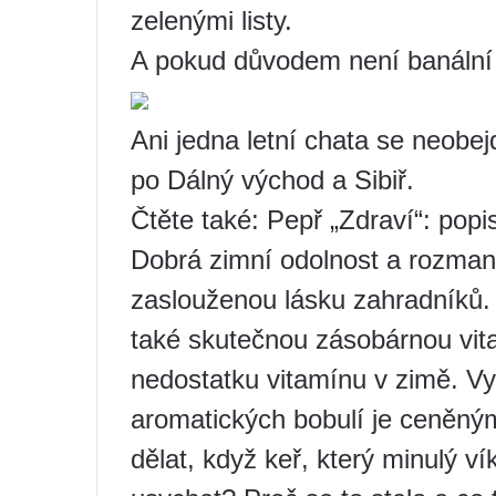
zelenými listy.
A pokud důvodem není banální 
Ani jedna letní chata se neobej
po Dálný východ a Sibiř.
Čtěte také: Pepř „Zdraví“: popi
Dobrá zimní odolnost a rozmani
zaslouženou lásku zahradníků. 
také skutečnou zásobárnou vita
nedostatku vitamínu v zimě. Vyn
aromatických bobulí je ceněným
dělat, když keř, který minulý ví