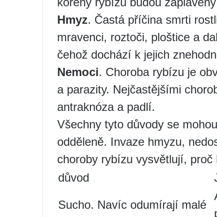
kořeny rybízu budou zaplaveny 
Hmyz
. Častá příčina smrti rost
mravenci, roztoči, ploštice a da
čehož dochází k jejich znehodn
Nemoci
. Choroba rybízu je o
a parazity. Nejčastějšími chor
antraknóza a padlí.
Všechny tyto důvody se mohou
odděleně. Invaze hmyzu, nedost
choroby rybízu vysvětlují, proč 
důvod
Sucho. Navíc odumírají malé