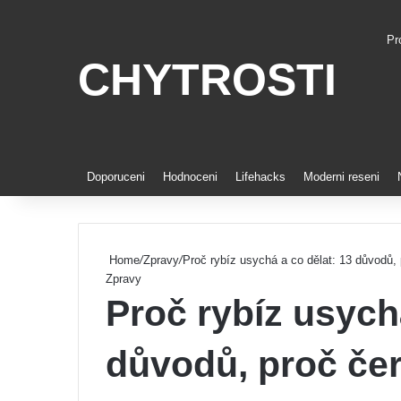
Pr
CHYTROSTI
Pi
Doporuceni
Hodnoceni
Lifehacks
Moderni reseni
Home
/
Zpravy
/
Proč rybíz usychá a co dělat: 13 důvodů,
Zpravy
Proč rybíz usych
důvodů, proč čer