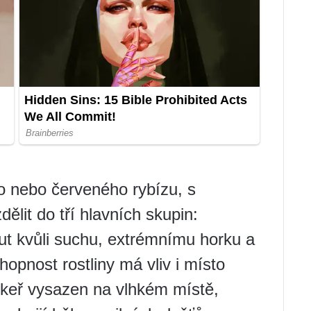
 nebo červeného rybízu, s
ělit do tří hlavních skupin:
t kvůli suchu, extrémnímu horku a
hopnost rostliny má vliv i místo
 keř vysazen na vlhkém místě,