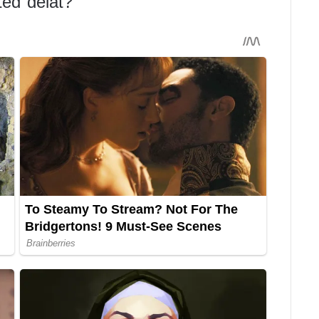
teď dělat?