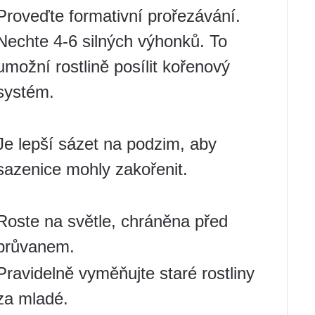
Proveďte formativní prořezávání.
Nechte 4-6 silných výhonků. To
umožní rostlině posílit kořenový
systém.
Je lepší sázet na podzim, aby
sazenice mohly zakořenit.
Roste na světle, chráněna před
průvanem.
Pravidelně vyměňujte staré rostliny
za mladé.