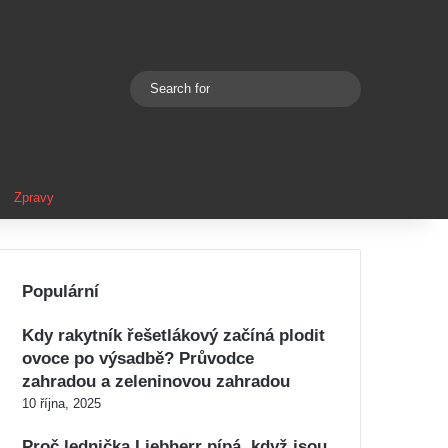
Search
Switch skin
for
Zpravy
Populární
Kdy rakytník řešetlákový začíná plodit
ovoce po výsadbě? Průvodce
zahradou a zeleninovou zahradou
10 října, 2025
Proč lednička Liebherr pípá, když jsou