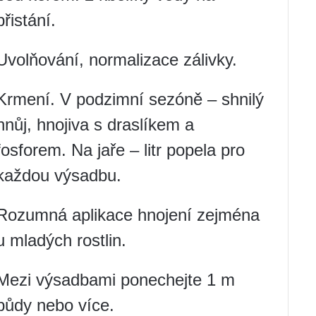
přistání.
Uvolňování, normalizace zálivky.
Krmení. V podzimní sezóně – shnilý
hnůj, hnojiva s draslíkem a
fosforem. Na jaře – litr popela pro
každou výsadbu.
Rozumná aplikace hnojení zejména
u mladých rostlin.
Mezi výsadbami ponechejte 1 m
půdy nebo více.