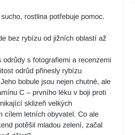
sucho, rostlina potřebuje pomoc.
de bez rybízu od jižních oblastí až
s odrůdy s fotografiemi a recenzemi
tost odrůd přinesly rybízu
Jeho bobule jsou nejen chutné, ale
mínu C – prvního léku v boji proti
ikající sklizeň velkých
 cílem letních obyvatel. Co ale
kend potěšil mladou zelení, začal