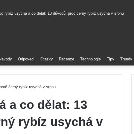
oč rybíz usychá a co dělat: 13 důvodů, proč černý rybíz usychá v srpnu
nterest
Navody
Odpovedi
Otazky
Recenze
Technologie
Tipy
Trendy
 proč černý rybíz usychá v srpnu
á a co dělat: 13
ný rybíz usychá v