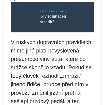
Přečtěte si více
Kdy echinaceu
zasadit?
V ruských dopravních pravidlech
mimo jiné platí nevyslovená
presumpce viny auta, které po
srážce skončilo vzadu. Pokud se
tedy člověk rozhodl „zmrazit“
jiného řidiče, prudce před ním v
provozu změnil jízdní pruh a
sešlápl brzdový pedál, a ten