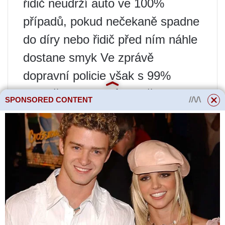
řidič neudrží auto ve 100%
případů, pokud nečekaně spadne
do díry nebo řidič před ním náhle
dostane smyk Ve zprávě
dopravní policie však s 99%
pravděpodobností stejně bude
SPONSORED CONTENT
napsáno, že řidič sám nezvolil
bezpečnou rychlost a vzdálenost,
která by mu umožnila včas
zabrzdit a udržet se v jízdním
pruhu.
Parlament znovu zváží
pokuty za nebezpečnou