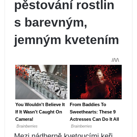
pěstování rostlin
s barevným,
jemným kvetením
Mezi nádherně kvetoucími keři