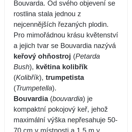
Bouvarda. Od svého objevení se
rostlina stala jednou z
nejcennějších řezaných plodin.
Pro mimořádnou krásu květenství
a jejich tvar se Bouvardia nazývá
keřový ohňostroj
(
Petarda
Bush
),
květina kolibřík
(
Kolibřík
),
trumpetista
(
Trumpetella
).
Bouvardia
(
bouvardia
) je
kompaktní pokojový keř, jehož
maximální výška nepřesahuje 50-
70 cm v místnosti a 1,5 m v