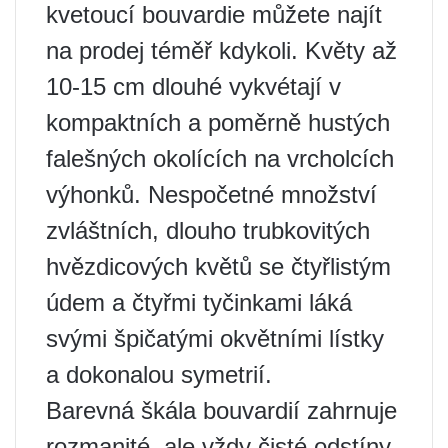
kvetoucí bouvardie můžete najít
na prodej téměř kdykoli. Květy až
10-15 cm dlouhé vykvétají v
kompaktních a poměrně hustých
falešných okolících na vrcholcích
výhonků. Nespočetné množství
zvláštních, dlouho trubkovitých
hvězdicových květů se čtyřlistým
údem a čtyřmi tyčinkami láká
svými špičatými okvětními lístky
a dokonalou symetrií.
Barevná škála bouvardií zahrnuje
rozmanité, ale vždy čisté odstíny.