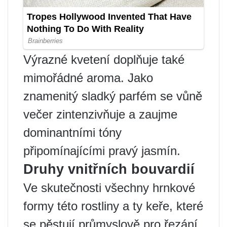
Výrazné kvetení doplňuje také
mimořádné aroma. Jako
znamenitý sladký parfém se vůně
večer zintenzivňuje a zaujme
dominantními tóny
připomínajícími pravý jasmín.
Druhy vnitřních bouvardií
Ve skutečnosti všechny hrnkové
formy této rostliny a ty keře, které
se pěstují průmyslově pro řezání,