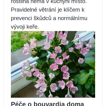
rostlina nemá v kuchyni místo.
Pravidelné větrání je klíčem k
prevenci škůdců a normálnímu
vývoji keře.
Péče o bouvardia doma