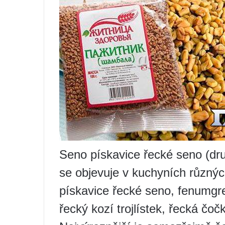
Seno pískavice řecké seno (dr
se objevuje v kuchyních různý
pískavice řecké seno, fenumgre
řecký kozí trojlístek, řecká čoč