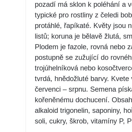
pozadí má sklon k poléhání a vě
typické pro rostliny z čeledi bob
protáhlé, řapíkaté. Květy jsou 
listů; koruna je bělavě žlutá, s
Plodem je fazole, rovná nebo z
postupně se zužující do rovné
trojúhelníková nebo kosočtverc
tvrdá, hnědožluté barvy. Kvete
červenci – srpnu. Semena píska
kořeněnému dochucení. Obsahuj
alkaloid trigonelin, saponiny, hoř
soli, cukry, škrob, vitamíny P, 