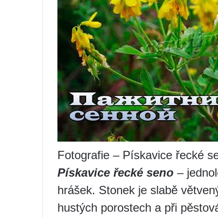
Fotografie – Pískavice řecké s
Pískavice řecké seno
– jednol
hrášek. Stonek je slabě větvený
hustých porostech a při pěst