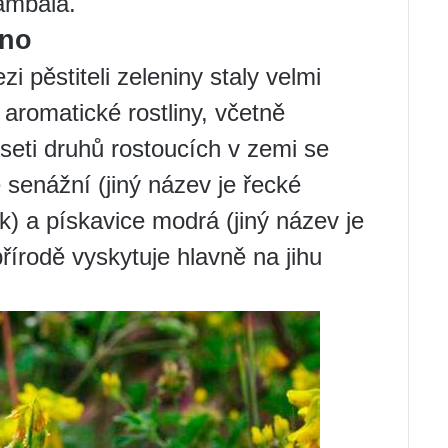
ambala.
eno
i pěstiteli zeleniny staly velmi
aromatické rostliny, včetně
seti druhů rostoucích v zemi se
e senážní (jiný název je řecké
k) a pískavice modrá (jiný název je
přírodě vyskytuje hlavně na jihu