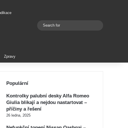
ndikace
Search
Switch skin
for
Zpravy
Populární
Kontrolky palubní desky Alfa Romeo
Giulia blikají a nejdou nastartovat –
příčiny a řešení
26 ledna, 2025
Nefunkční topení Nissan Qashqai –