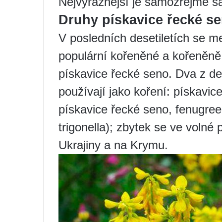
Nejvýraznější je samozřejmě š
Druhy pískavice řecké s
V posledních desetiletích se mez
populární kořeněné a kořeněně 
pískavice řecké seno. Dva z de
používají jako koření: pískavic
pískavice řecké seno, fenugree
trigonella); zbytek se ve volné 
Ukrajiny a na Krymu.