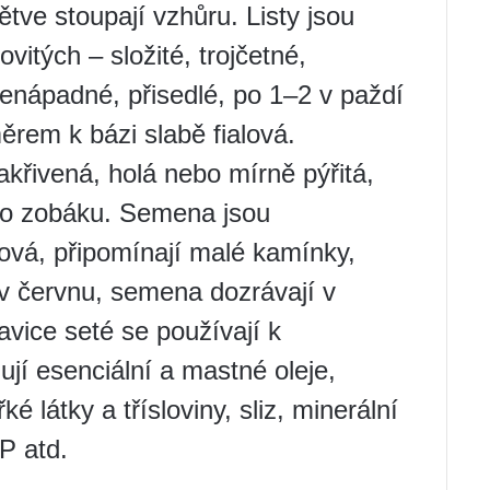
tve stoupají vzhůru. Listy jsou
ovitých – složité, trojčetné,
nenápadné, přisedlé, po 1–2 v paždí
měrem k bázi slabě fialová.
akřivená, holá nebo mírně pýřitá,
ho zobáku. Semena jsou
ová, připomínají malé kamínky,
 v červnu, semena dozrávají v
vice seté se používají k
í esenciální a mastné oleje,
ké látky a třísloviny, sliz, minerální
PP atd.