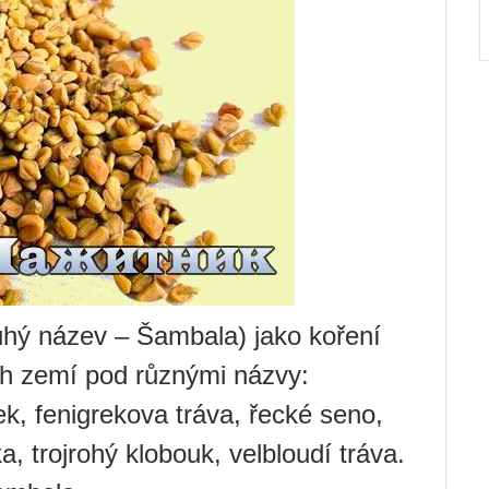
uhý název – Šambala) jako koření
ch zemí pod různými názvy:
k, fenigrekova tráva, řecké seno,
ka, trojrohý klobouk, velbloudí tráva.