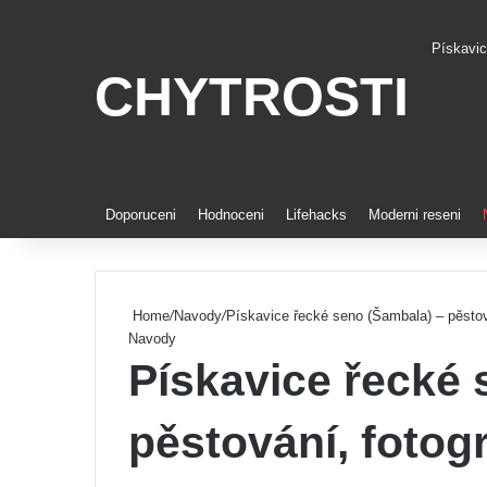
Pískavic
CHYTROSTI
Pinteres
Doporuceni
Hodnoceni
Lifehacks
Moderni reseni
Home
/
Navody
/
Pískavice řecké seno (Šambala) – pěstová
Navody
Pískavice řecké 
pěstování, fotogr