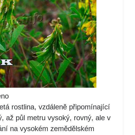
eno
etá rostlina, vzdáleně připomínající
, až půl metru vysoký, rovný, ale v
ování na vysokém zemědělském