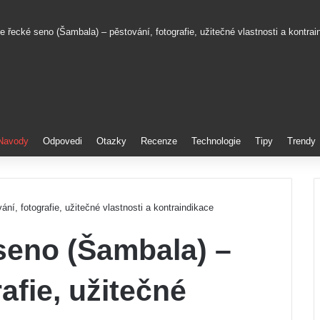
e řecké seno (Šambala) – pěstování, fotografie, užitečné vlastnosti a kontrai
t
Navody
Odpovedi
Otazky
Recenze
Technologie
Tipy
Trendy
ní, fotografie, užitečné vlastnosti a kontraindikace
seno (Šambala) –
afie, užitečné