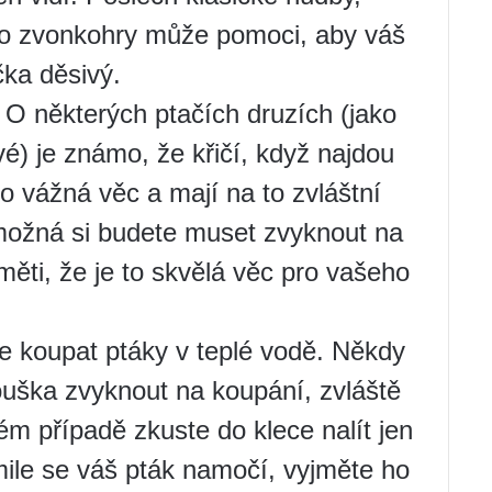
bo zvonkohry může pomoci, aby váš
ka děsivý.
. O některých ptačích druzích (jako
vé) je známo, že křičí, když najdou
to vážná věc a mají na to zvláštní
 možná si budete muset zvyknout na
měti, že je to skvělá věc pro vašeho
je koupat ptáky v teplé vodě. Někdy
uška zvyknout na koupání, zvláště
ém případě zkuste do klece nalít jen
ile se váš pták namočí, vyjměte ho