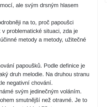
 emocí, ale svým drsným hlasem
robněji na to, proč papoušci
 v problematické situaci, zda je
, účinné metody a metody, užitečné
hování papoušků. Podle definice je
aký druh melodie. Na druhou stranu
le negativní chování.
známé svým jedinečným voláním.
mnohem smutnější než otravné. Je to