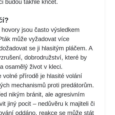
i budou takhle křičet.
čí?
hovory jsou často výsledkem
 Pták může vyžadovat více
dožadovat se ji hlasitým pláčem. A
zrušení, dobrodružství, které by
a osamělý život v kleci.
 volné přírodě je hlasité volání
ných mechanismů proti predátorům.
d nikým bránit, ale agresivním
 jiný pocit – nedůvěru k majiteli či
chování oddáno, reakce se může stát