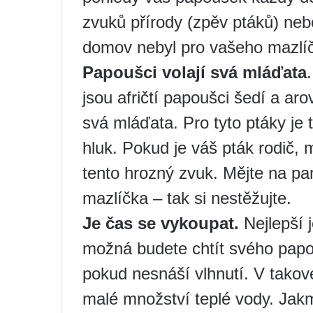
zvuků přírody (zpěv ptáků) ne
domov nebyl pro vašeho mazlíč
Papoušci volají svá mláďata
jsou afričtí papoušci šedí a aro
svá mláďata. Pro tyto ptáky je 
hluk. Pokud je váš pták rodič,
tento hrozný zvuk. Mějte na pa
mazlíčka – tak si nestěžujte.
Je čas se vykoupat.
Nejlepší 
možná budete chtít svého papo
pokud nesnáší vlhnutí. V takov
malé množství teplé vody. Jakm