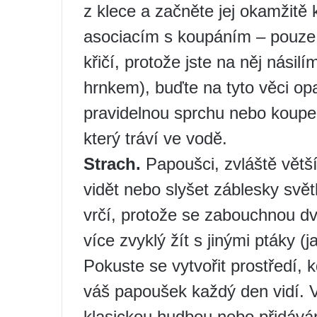
z klece a začněte jej okamžitě
asociacím s koupáním – pouze
křičí, protože jste na něj násil
hrnkem), buďte na tyto věci op
pravidelnou sprchu nebo koupel
který tráví ve vodě.
Strach.
Papoušci, zvláště větší
vidět nebo slyšet záblesky svět
vrčí, protože se zabouchnou d
více zvyklý žít s jinými ptáky (j
Pokuste se vytvořit prostředí, 
váš papoušek každý den vidí. V
klasickou hudbou nebo přidává