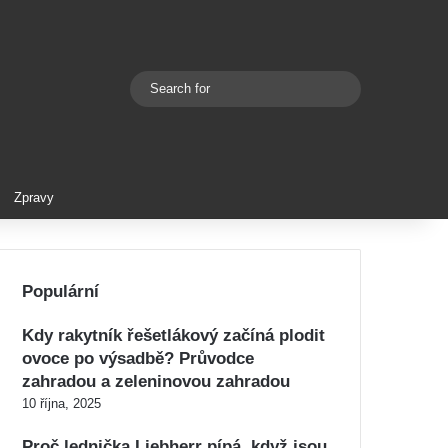
Search
Switch skin
for
Zpravy
Populární
Kdy rakytník řešetlákový začíná plodit
ovoce po výsadbě? Průvodce
zahradou a zeleninovou zahradou
10 října, 2025
Proč lednička Liebherr pípá, když jsou