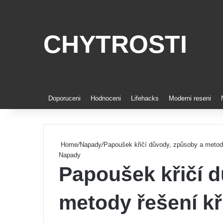
CHYTROSTI
Doporuceni
Hodnoceni
Lifehacks
Moderni reseni
Home
/
Napady
/
Papoušek křičí důvody, způsoby a metody
Napady
Papoušek křičí 
metody řešení kř