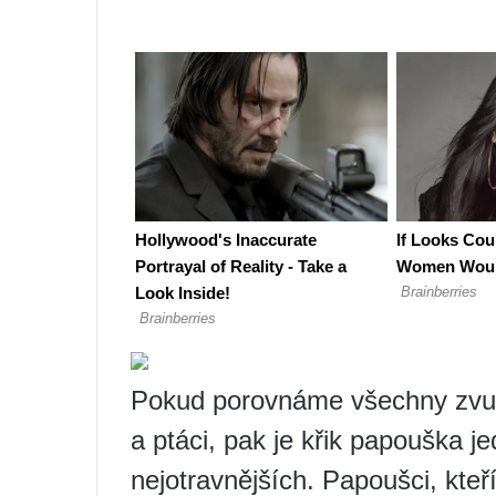
Pokud porovnáme všechny zvuky
a ptáci, pak je křik papouška j
nejotravnějších. Papoušci, kteř