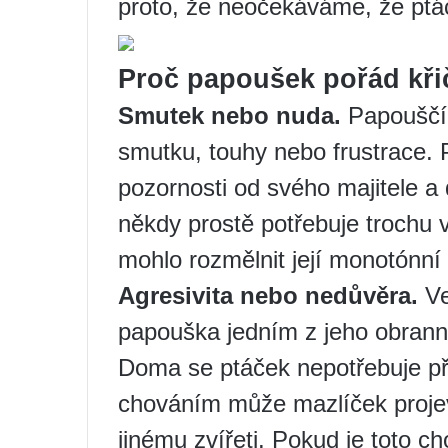
proto, že neočekáváme, že ptác
Proč papoušek pořád kři
Smutek nebo nuda.
Papouščí 
smutku, touhy nebo frustrace.
pozornosti od svého majitele a 
někdy prostě potřebuje trochu v
mohlo rozmělnit její monotónní 
Agresivita nebo nedůvěra.
Ve
papouška jedním z jeho obran
Doma se ptáček nepotřebuje pře
chováním může mazlíček projevit
jinému zvířeti. Pokud je toto 