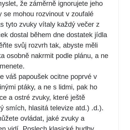
yslet, že záměrně ignorujete jeho
iky se mohou rozvinout v zoufalé
s tyto zvuky vítaly každý večer z
ček dostal během dne dostatek jídla
te svůj rozvrh tak, abyste měli
ka osobně nakrmit podle plánu, a ne
omenete.
 váš papoušek ocitne poprvé v
inými ptáky, a ne s lidmi, pak ho
ce a ostré zvuky, které ještě
 smích, hlasitá televize atd.) .d.).
můžete ovládat, jaké zvuky a
 vidí. Poslech klasické hudby,