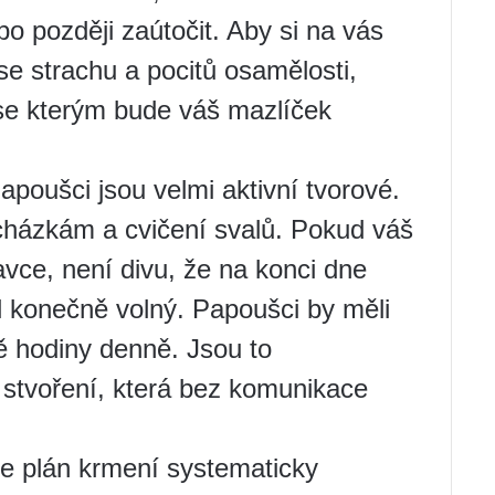
o později zaútočit. Aby si na vás
se strachu a pocitů osamělosti,
 se kterým bude váš mazlíček
poušci jsou velmi aktivní tvorové.
cházkám a cvičení svalů. Pokud váš
avce, není divu, že na konci dne
yl konečně volný. Papoušci by měli
ě hodiny denně. Jsou to
 stvoření, která bez komunikace
 plán krmení systematicky