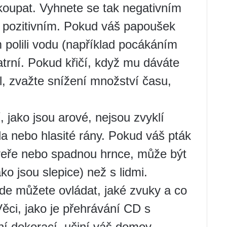
 koupat. Vyhnete se tak negativním
 pozitivním. Pokud váš papoušek
ím polili vodu (například pocákáním
atrní. Pokud křičí, když mu dáváte
, zvažte snížení množství času,
, jako jsou arové, nejsou zvyklí
la nebo hlasité rány. Pokud váš pták
veře nebo spadnou hrnce, může být
ako jsou slepice) než s lidmi.
kde můžete ovládat, jaké zvuky a co
ěci, jako je přehrávání CD s
ní dekorací, učiní váš domov