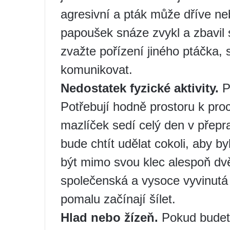
agresivní a pták může dříve neb
papoušek snáze zvykl a zbavil 
zvažte pořízení jiného ptáčka,
komunikovat.
Nedostatek fyzické aktivity.
Pa
Potřebují hodně prostoru k pro
mazlíček sedí celý den v přepr
bude chtít udělat cokoli, aby b
být mimo svou klec alespoň dv
společenská a vysoce vyvinutá
pomalu začínají šílet.
Hlad nebo žízeň.
Pokud budete