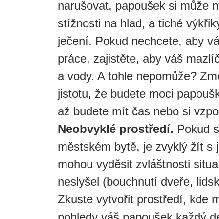
narušovat, papoušek si může m
stížnosti na hlad, a tiché výkř
ječení. Pokud nechcete, aby vá
práce, zajistěte, aby váš mazlí
a vody. A tohle nepomůže? Změň
jistotu, že budete moci papouš
až budete mít čas nebo si vzp
Neobvyklé prostředí.
Pokud se
městském bytě, je zvyklý žít s j
mohou vyděsit zvláštnosti situa
neslyšel (bouchnutí dveře, lidský
Zkuste vytvořit prostředí, kde 
pohledy váš papoušek každý den