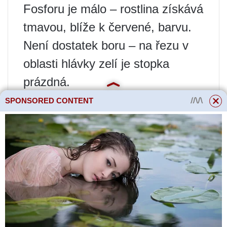
Fosforu je málo – rostlina získává
tmavou, blíže k červené, barvu.
Není dostatek boru – na řezu v
oblasti hlávky zelí je stopka
prázdná.
Nedostatek manganu a hořčíku –
SPONSORED CONTENT
listy jsou „mramorované“.
Vadnutí nastává při nedostatku
vláhy.
Částečné zmrazení.
Mechanické poškození.
Přečtěte si více
Je možné skladovat