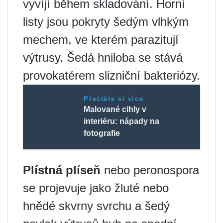
vyvíjí během skladování. Horní
listy jsou pokryty šedým vlhkým
mechem, ve kterém parazitují
výtrusy. Šedá hniloba se stává
provokatérem slizniční bakteriózy.
Přečtěte si více
Malované cihly v
interiéru: nápady na
fotografie
Plístná plíseň
nebo peronospora
se projevuje jako žluté nebo
hnědé skvrny svrchu a šedý