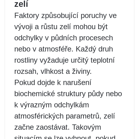
zelí
Faktory způsobující poruchy ve
vývoji a růstu zelí mohou být
odchylky v půdních procesech
nebo v atmosféře. Každý druh
rostliny vyžaduje určitý teplotní
rozsah, vlhkost a živiny.
Pokud dojde k narušení
biochemické struktury půdy nebo
k výrazným odchylkám
atmosférických parametrů, zelí
začne zaostávat. Takovým
situacím se lze vyhnout, pokud