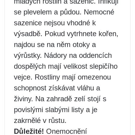
mladých rostlin a sazenic. Infikují
se plevelem a půdou. Nemocné
sazenice nejsou vhodné k
výsadbě. Pokud vytrhnete kořen,
najdou se na něm otoky a
výrůstky. Nádory na oddencích
dospělých mají velikost slepičího
vejce. Rostliny mají omezenou
schopnost získávat vláhu a
živiny. Na zahradě zelí stojí s
povislými slabými listy a je
zakrnělé v růstu.
Důležité!
Onemocnění