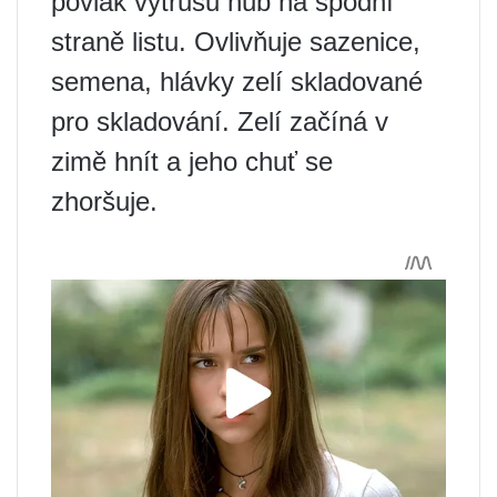
povlak výtrusů hub na spodní
straně listu. Ovlivňuje sazenice,
semena, hlávky zelí skladované
pro skladování. Zelí začíná v
zimě hnít a jeho chuť se
zhoršuje.