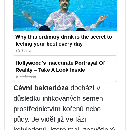
Cévní bakterióza
dochází v
důsledku infikovaných semen,
prostřednictvím kořenů nebo
půdy. Je vidět již ve fázi
kotyledonů, které mají zesvětlený