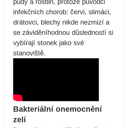
půdy a rostlin, protože původci
infekčních chorob: červi, slimáci,
drátovci, blechy nikde nezmizí a
se záviděníhodnou důsledností si
vybírají stonek jako své
stanoviště.
Bakteriální onemocnění
zelí